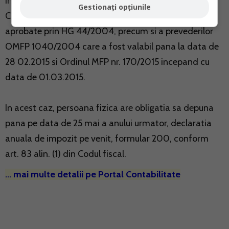
independente se face respectand regulile art. 48 din
Gestionați opțiunile
Codul fiscal, a normelor de aplicarea ale acestuia
aprobate prin HG 44/2004, precum si a prevederilor
OMFP 1040/2004 care a fost valabil pana la data de
28 02.2015 si Ordinul MFP nr. 170/2015 incepand cu
data de 01.03.2015.
In acest caz, persoana fizica are obligatia sa depuna
pana pe data de 25 mai a anului urmator, declaratia
anuala de impozit pe venit, formular 200, conform
art. 83 alin. (1) din Codul fiscal.
... mai multe detalii pe Portal Contabilitate