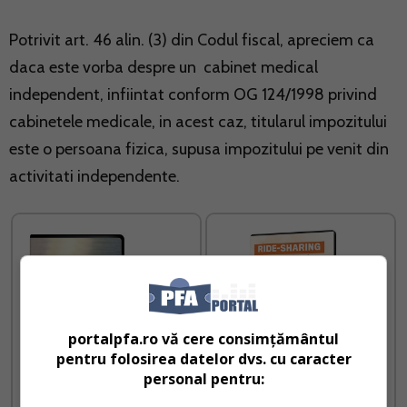
Potrivit art. 46 alin. (3) din Codul fiscal, apreciem ca
daca este vorba despre un cabinet medical
independent, infiintat conform OG 124/1998 privind
cabinetele medicale, in acest caz, titularul impozitului
este o persoana fizica, supusa impozitului pe venit din
activitati independente.
portalpfa.ro vă cere consimțământul
pentru folosirea datelor dvs. cu caracter
personal pentru: