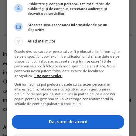
Afacere la cheie cu flori in
RIDE-SHARING implicatii
Publicitate și conținut personalizat, măsurători ale
ghiveci
fiscale si evidenta
publicității și de conținut, cercetarea audienței și
contabila pentru PFA si SRL
dezvoltarea serviciilor
Stocarea și/sau accesarea informațiilor de pe un
Vreau acest produs →
Vreau acest produs →
dispozitiv
Aflați mai multe
Datele dvs. cu caracter personal vor fi prelucrate, iar informațiile
In aceste conditii, desfasurarea activitatilor
de pe dispozitiv (cookie-uri, identificatori unici și alte date de pe
dispozitiv) pot fi stocate, accesate de și trimise către 198 de
economice de catre PFA, intreprinderile individuale si
parteneri sau pot fi folosite în mod specific de acest site. Noi și
partenerii noștri putem folosi date exacte de localizare
intreprinderile familiale, este reglementata de catre
geografică.
Lista partenerilor.
OUG 44 din 16 aprilie 2008 privind desfasurarea
Unii furnizori vă pot prelucra datele cu caracter personal în
interes legitim, față de care puteți obiecta prin gestionarea
activitatilor economice de catre PFA, intreprinderile
opțiunilor de mai jos. Căutați un link în partea de jos a acestei
pagini pentru a gestiona sau a vă retrage consimțământul în
individuale si intreprinderile familiale cu modificarile si
setările de confidențialitate și cookie-uri.
completarile ulterioare.
Da, sunt de acord
Atentie!
Determinarea venitului net din activitati