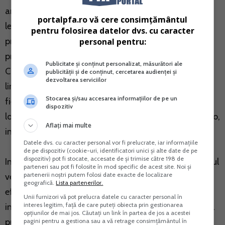
art. 68 alin. (4) si (5) din Codul fiscal
portalpfa.ro vă cere consimțământul
legate de aceste vehicule, cu exceptia cheltuielilor
pentru folosirea datelor dvs. cu caracter
privind amortizarea pentru care se aplica regulile
personal pentru:
privind amortizarea prevazute la art. 28 titlul II din
Publicitate și conținut personalizat, măsurători ale
Codul fiscal, dupa caz. In cadrul cheltuielilor supuse
publicității și de conținut, cercetarea audienței și
dezvoltarea serviciilor
limitarii fiscale se cuprind cheltuielile direct atribuibile
Stocarea și/sau accesarea informațiilor de pe un
fiecarui vehicul, inclusiv cele reprezentand: impozitele
dispozitiv
locale, asigurarea obligatorie de raspundere civila auto,
Aflați mai multe
inspectiile tehnice periodice, rovinieta etc.
Datele dvs. cu caracter personal vor fi prelucrate, iar informațiile
de pe dispozitiv (cookie-uri, identificatori unici și alte date de pe
dispozitiv) pot fi stocate, accesate de și trimise către 198 de
In vederea acordarii deductibilitatii integrale la calculul
parteneri sau pot fi folosite în mod specific de acest site. Noi și
partenerii noștri putem folosi date exacte de localizare
venitului net anual, justificarea utilizarii vehiculelor se
geografică.
Lista partenerilor.
efectueaza pe baza documentelor justificative si prin
Unii furnizori vă pot prelucra datele cu caracter personal în
interes legitim, față de care puteți obiecta prin gestionarea
intocmirea foii de parcurs care trebuie sa cuprinda cel
opțiunilor de mai jos. Căutați un link în partea de jos a acestei
putin urmatoarele informatii: categoria de vehicul
pagini pentru a gestiona sau a vă retrage consimțământul în