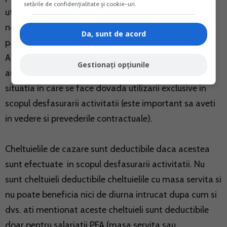
setările de confidențialitate și cookie-uri.
utilizat, scopul si locul deplasarii, kilometrii parcursi,
norma proprie de consum carburant pe kilometru
Da, sunt de acord
parcurs.
Asadar, cheltuielile cu combustibilul si chiria
Gestionați opțiunile
autoturismului sunt cheltuieli deductibile integral in
situatia in care se face dovada utilizarii exclusive in
scopul desfasurarii activitatii (este important sa aveti
in vedere si prevederile contractuale).
Cheltuielile de cazare sunt deductibile daca acestea
sunt efectuate in scopul desfasurarii activitatii. Nu
sunt cheltuieli deductibile cheltuielile cu masa servita si
nu poate beneficia nici de diurna intrucat dupa cum si
dvs. ati mentionat aceste cheltuieli sunt deductibile
doar pentru salariatii PFA (masa servita sau