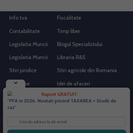
Info tva
Fiscalitate
Contabilitate
Timp liber
Legislatia Muncii
Blogul Specialistului
Legislatia Muncii
Libraria R&S
Stiri juridice
Stiri agricole din Romania
keyboard_arrow_down
AdSense
Idei de afaceri
Raport GRATUIT:
"PFA in 2026. Noutati privind TAXAREA + Studii de
RSS Flux RSS 2.0
caz"
Sitemap XML
Despre cookies
Parterneri PortalPFA
Termeni si conditii
Contact