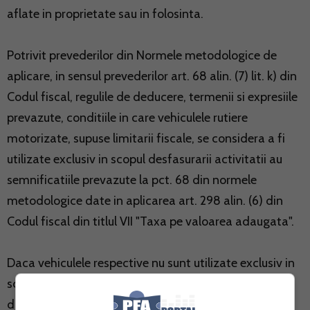
aflate in proprietate sau in folosinta.
Potrivit prevederilor din Normele metodologice de
aplicare, in sensul prevederilor art. 68 alin. (7) lit. k) din
Codul fiscal, regulile de deducere, termenii si expresiile
prevazute, conditiile in care vehiculele rutiere
motorizate, supuse limitarii fiscale, se considera a fi
utilizate exclusiv in scopul desfasurarii activitatii au
semnificatiile prevazute la pct. 68 din normele
metodologice date in aplicarea art. 298 alin. (6) din
Codul fiscal din titlul VII "Taxa pe valoarea adaugata".
Daca vehiculele respective nu sunt utilizate exclusiv in
scopul desfasurarii activitatii, se limiteaza la 50%
dreptul de deducere a cheltuielilor efectuate conform