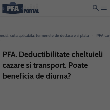
, cota aplicabila, termenele de declarare si plata
PFA care inch
•
PFA. Deductibilitate cheltuieli
cazare si transport. Poate
beneficia de diurna?