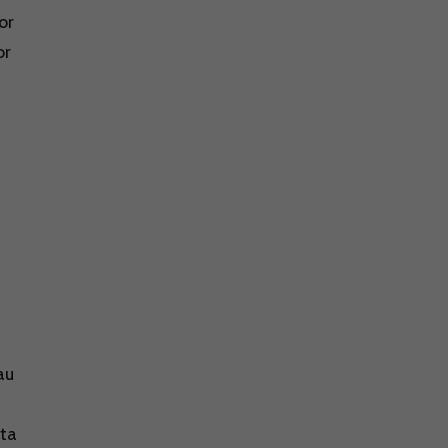
or
or
au
ata