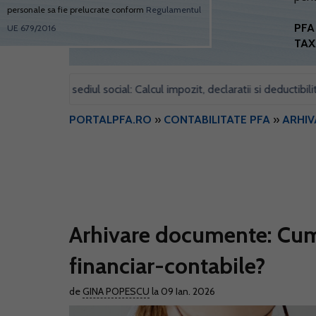
personale sa fie prelucrate conform
Regulamentul
PFA 
UE 679/2016
TAX
 pentru sediul social: Calcul impozit, declaratii si deductibilitate
PORTALPFA.RO
»
CONTABILITATE PFA
»
ARHI
Arhivare documente: Cum 
financiar-contabile?
de
GINA POPESCU
la 09 Ian. 2026