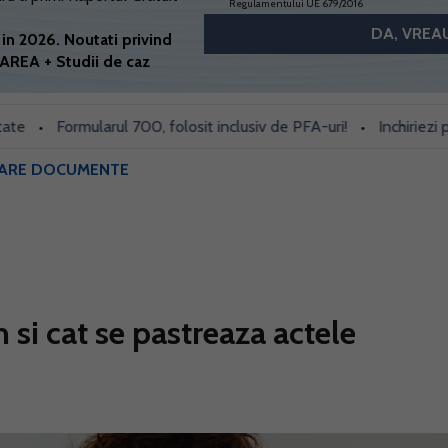
Regulamentului UE 679/2016
in 2026. Noutati privind
AREA + Studii de caz
Formularul 700, folosit inclusiv de PFA-uri!
Inchiriezi prin B
•
•
VARE DOCUMENTE
si cat se pastreaza actele