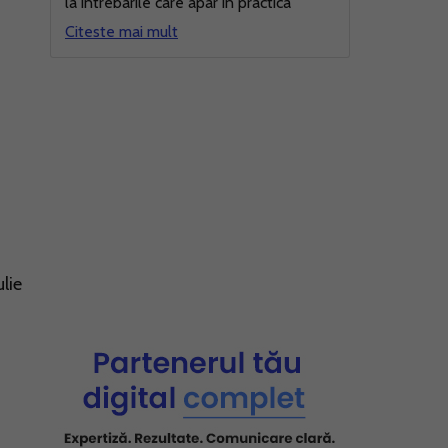
la intrebarile care apar in practica
Citeste mai mult
lie