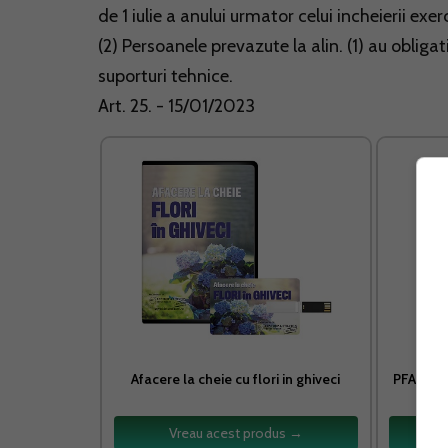
de 1 iulie a anului urmator celui incheierii exer
(2) Persoanele prevazute la alin. (1) au obliga
suporturi tehnice.
Art. 25. - 15/01/2023
Afacere la cheie cu flori in ghiveci
PFA SRL s
Vreau acest produs →