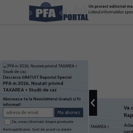
Un proiect editorial m
Liderul informatiilor spe
Descarca GRATUIT Raportul Special
PFA in 2026. Noutati privind
TAXAREA + Studii de caz
Aboneaza-te la Newsletterul Gratuit si fii
informat!
Va 
Rap
Da, vreau informatii despre produsele
Adau
Rentrop&Straton. Sunt de acord ca datele
pent