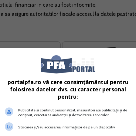
citiului financiar in care au fost intocmite.
tia sa asigure autoritatilor fiscale accesul la datele pastrat
portalpfa.ro vă cere consimțământul pentru
folosirea datelor dvs. cu caracter personal
pentru:
Publicitate și conținut personalizat, măsurători ale publicității și de
au salariat Ce alegi si cu cati
RIDE-SHARING implicatii fiscale si
conținut, cercetarea audienței și dezvoltarea serviciilor
bani ramai
evidenta contabila pentru PFA si S
Stocarea și/sau accesarea informațiilor de pe un dispozitiv
Vreau acest produs →
Vreau acest produs →