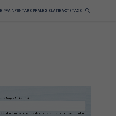
search
E PFA
INFIINTARE PFA
LEGISLATIE
ACTE
TAXE
imi Raportul Gratuit
&Straton. Sunt de acord ca datele personale sa fie prelucrate conform