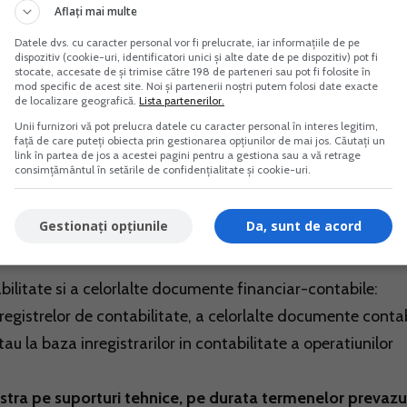
Aflați mai multe
Datele dvs. cu caracter personal vor fi prelucrate, iar informațiile de pe
dispozitiv (cookie-uri, identificatori unici și alte date de pe dispozitiv) pot fi
mentele justificative care stau la baza inregistrarilor in
stocate, accesate de și trimise către 198 de parteneri sau pot fi folosite în
mod specific de acest site. Noi și partenerii noștri putem folosi date exacte
va persoanelor prevazute la art. 1 timp de 5 ani calculati d
de localizare geografică.
Lista partenerilor.
i exercitiului financiar in care au fost intocmite, inclusiv pe
Unii furnizori vă pot prelucra datele cu caracter personal în interes legitim,
față de care puteți obiecta prin gestionarea opțiunilor de mai jos. Căutați un
link în partea de jos a acestei pagini pentru a gestiona sau a vă retrage
consimțământul în setările de confidențialitate și cookie-uri.
15 de intocmire si utilizare a documentelor financiar-
Gestionați opțiunile
Da, sunt de acord
in 5 noiembrie 2015 prevad la Litera C:
abilitate si a celorlalte documente financiar-contabile:
 a registrelor de contabilitate, a celorlalte documente contab
au la baza inregistrarilor in contabilitate a operatiunilor
tra pe suporturi tehnice, pe durata termenelor prevaz