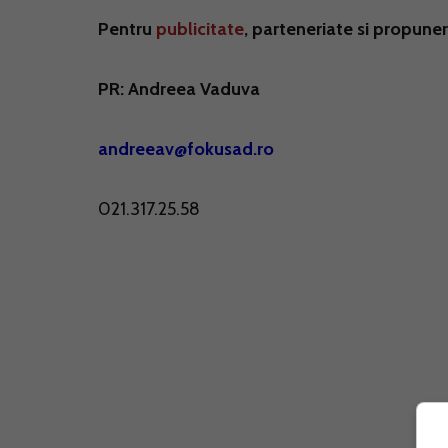
Pentru
publicitate
, parteneriate si propune
PR: Andreea Vaduva
andreeav@fokusad.ro
021.317.25.58