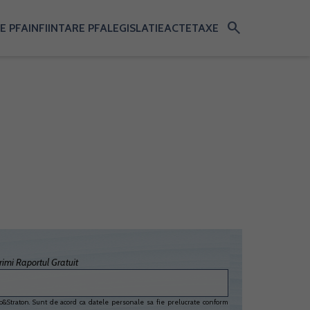
search
E PFA
INFIINTARE PFA
LEGISLATIE
ACTE
TAXE
imi Raportul Gratuit
&Straton. Sunt de acord ca datele personale sa fie prelucrate conform