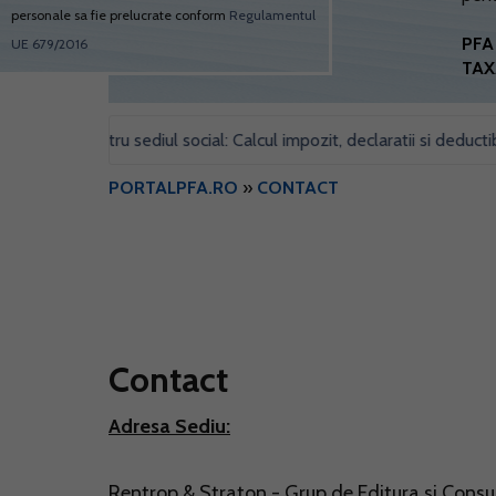
personale sa fie prelucrate conform
Regulamentul
PFA 
UE 679/2016
TAX
obil pentru sediul social: Calcul impozit, declaratii si deductibilita
PORTALPFA.RO
»
CONTACT
Contact
Adresa Sediu:
Rentrop & Straton - Grup de Editura si Consu