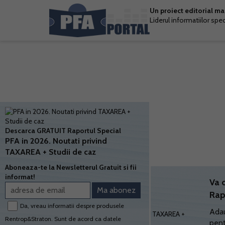
Un proiect editorial m
Liderul informatiilor spe
Descarca GRATUIT Raportul Special
PFA in 2026. Noutati privind
TAXAREA + Studii de caz
Aboneaza-te la Newsletterul Gratuit si fii
informat!
Va 
Rap
Da, vreau informatii despre produsele
Adau
Rentrop&Straton. Sunt de acord ca datele
pent