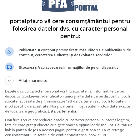
portalpfa.ro vă cere consimțământul pentru
folosirea datelor dvs. cu caracter personal
pentru:
Publicitate și conținut personalizat, măsurători ale publicității și de
conținut, cercetarea audienței și dezvoltarea serviciilor
Stocarea și/sau accesarea informațiilor de pe un dispozitiv
Aflați mai multe
Datele dvs. cu caracter personal vor fi prelucrate, iar informațiile de pe
dispozitiv (cookie-uri, identificatori unici și alte date de pe dispozitiv) pot fi
stocate, accesate de și trimise către 198 de parteneri sau pot fi folosite în
mod specific de acest site. Noi și partenerii noștri putem folosi date exacte
de localizare geografică.
Lista partenerilor.
Unii furnizori vă pot prelucra datele cu caracter personal în interes legitim,
față de care puteți obiecta prin gestionarea opțiunilor de mai jos. Căutați un
link în partea de jos a acestei pagini pentru a gestiona sau a vă retrage
consimțământul în setările de confidențialitate și cookie-uri.