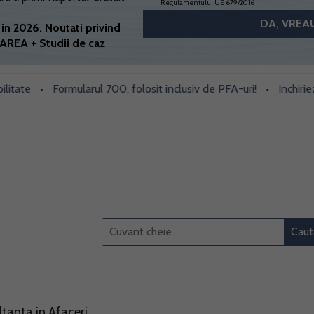
Regulamentului UE 679/2016
in 2026. Noutati privind
AREA + Studii de caz
te
Formularul 700, folosit inclusiv de PFA-uri!
Inchiriezi pr
•
•
ltanta in Afaceri