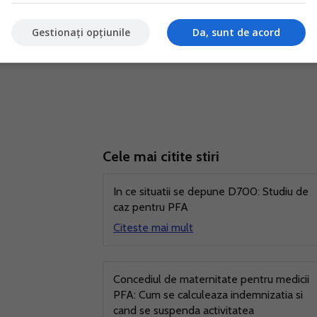
Gestionați opțiunile
Da, sunt de acord
Cele mai citite stiri
In ce situatii se depune D700: Studiu de
caz pentru PFA
Citeste mai mult
Concediul de maternitate pentru medicii
PFA: Cum se calculeaza indemnizatia si
cand se suspenda activitatea