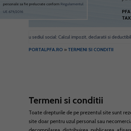
personale sa fie prelucrate conform
Regulamentul
PFA 
UE 679/2016
TAX
 pentru sediul social: Calcul impozit, declaratii si deductibilitate
PORTALPFA.RO
»
TERMENI SI CONDITII
Termeni si conditii
Toate drepturile de pe prezentul site sunt reze
site doar pentru uzul personal sau necomercia
decompilarea, distribuirea, publicarea, afisar