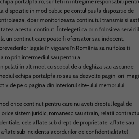
ipa portalpfa.ro, sunteti în întregime responsabili pentr
la dispozitie în mod public pe contul pus la dispozitie de
ontroleaza, doar monitorizeaza continutul transmis si astf
atea acestui continut. Întelegeti ca prin folosirea servicii
s la un continut care poate fi ofensator sau indecent.
prevederilor legale în vigoare în România sa nu folositi
fa.ro prin intermediul sau pentru a:
manipulati în alt mod, cu scopul de a deghiza sau ascunde
mediul echipa portalpfa.ro sau sa dezvolte pagini ori imagi
ctiv de pe o pagina din interiorul site-ului membrului
mod orice continut pentru care nu aveti dreptul legal de
 orice sistem juridic, romanesc sau strain, relatii contract
entiale, cele aflate sub drept de proprietate, aflate sau
u aflate sub incidenta acordurilor de confidentialitate);