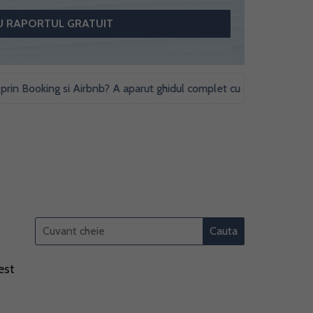
Booking si Airbnb? A aparut ghidul complet cu obligatii fiscale si stu
est