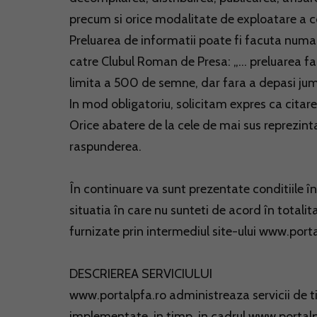
precum si orice modalitate de exploatare a co
Preluarea de informatii poate fi facuta numai 
catre Clubul Roman de Presa: „... preluarea f
limita a 500 de semne, dar fara a depasi juma
In mod obligatoriu, solicitam expres ca citarea 
Orice abatere de la cele de mai sus reprezint
raspunderea.
În continuare va sunt prezentate conditiile în
situatia în care nu sunteti de acord în totalit
furnizate prin intermediul site-ului www.porta
DESCRIEREA SERVICIULUI
www.portalpfa.ro administreaza servicii de tip v
implementate, in timp, in cadrul www.portalpf