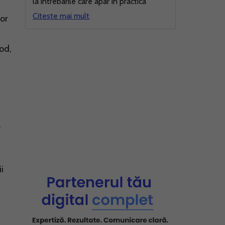
la intrebarile care apar in practica
Citeste mai mult
lor
cod,
l
i