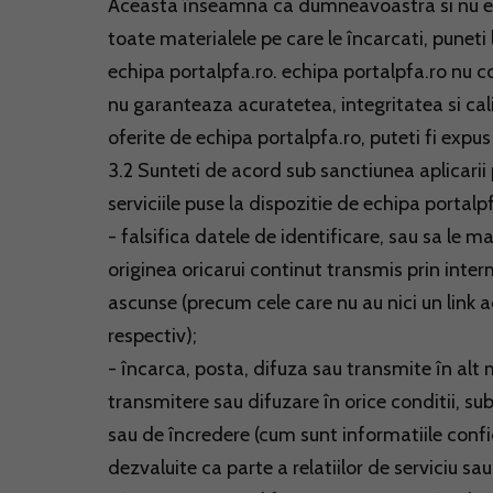
Aceasta înseamna ca dumneavoastra si nu ech
toate materialele pe care le încarcati, puneti 
echipa portalpfa.ro. echipa portalpfa.ro nu c
nu garanteaza acuratetea, integritatea si calit
oferite de echipa portalpfa.ro, puteti fi expu
3.2 Sunteti de acord sub sanctiunea aplicarii 
serviciile puse la dispozitie de echipa portalp
- falsifica datele de identificare, sau sa le 
originea oricarui continut transmis prin inter
ascunse (precum cele care nu au nici un link a
respectiv);
- încarca, posta, difuza sau transmite în alt 
transmitere sau difuzare în orice conditii, sub
sau de încredere (cum sunt informatiile confid
dezvaluite ca parte a relatiilor de serviciu sa