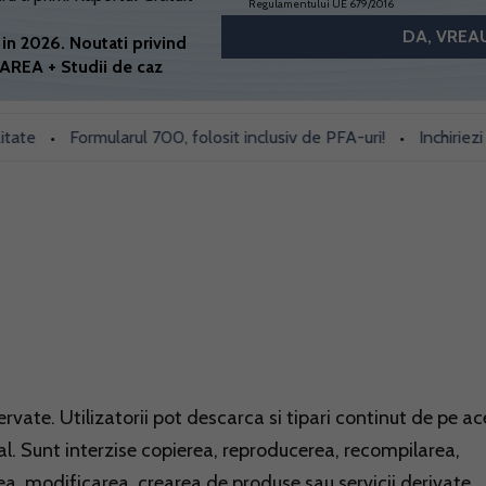
Regulamentului UE 679/2016
in 2026. Noutati privind
AREA + Studii de caz
Formularul 700, folosit inclusiv de PFA-uri!
Inchiriezi prin 
•
•
rvate. Utilizatorii pot descarca si tipari continut de pe ac
l. Sunt interzise copierea, reproducerea, recompilarea,
ea, modificarea, crearea de produse sau servicii derivate,