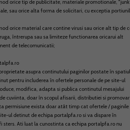
mod orice tip de publicitate, materiale promotionale, "junk
ale, sau orice alta forma de solicitari, cu exceptia portiuni
mod orice material care contine virusi sau orice alt tip de 
ruga, întrerupa sau sa limiteze functionarea oricarui alt
ent de telecomunicatii;
talpfa.ro
proprietate asupra continutului paginilor postate în spatiu
tinut pentru includerea în ofertele personale de pe site-ul
oduce, modifica, adapta si publica continutul mesajului
de cuviinta, doar în scopul afisarii, distributiei si promovari
permisiune exista doar atât timp cat ofertele / paginile
e-ul detinut de echipa portalpfa.ro si va dispare în
ters. Ati luat la cunostinta ca echipa portalpfa.ro nu