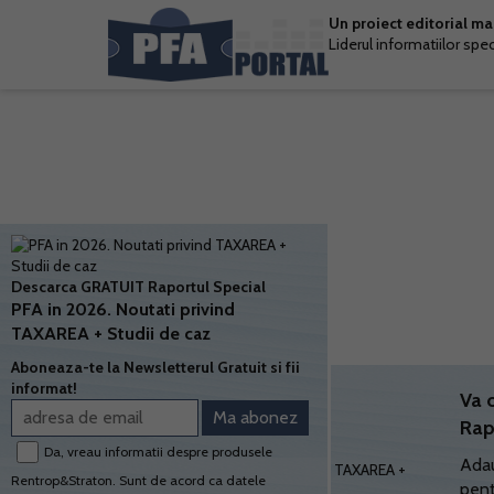
Un proiect editorial m
Liderul informatiilor spe
Descarca GRATUIT Raportul Special
PFA in 2026. Noutati privind
TAXAREA + Studii de caz
Aboneaza-te la Newsletterul Gratuit si fii
informat!
Va 
Rap
Da, vreau informatii despre produsele
Adau
Rentrop&Straton. Sunt de acord ca datele
pent