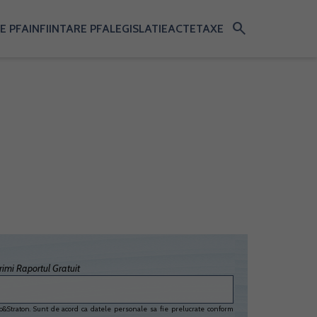
search
E PFA
INFIINTARE PFA
LEGISLATIE
ACTE
TAXE
imi Raportul Gratuit
&Straton. Sunt de acord ca datele personale sa fie prelucrate conform