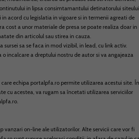
ntinutului in lipsa consimtamantului detinatorului siteului
in acord cu legislatia in vigoare si in termenii agreati de
ara cost a unor materiale de presa se poate realiza doar in
tate din articolul sau stirea in cauza.
sursei sa se faca in mod vizibil, in lead, cu link activ.
a o incalcare a dreptului nostru de autor si va angajeaza
 care echipa portalpfa.ro permite utilizarea acestui site. Î
ate cu acestea, va rugam sa încetati utilizarea serviciilor
lpfa.ro.
anzari on-line ale utilizatorilor. Alte servicii care vor fi
a.ro sunt supuse acelorasi conditii, in afara de cazul in c