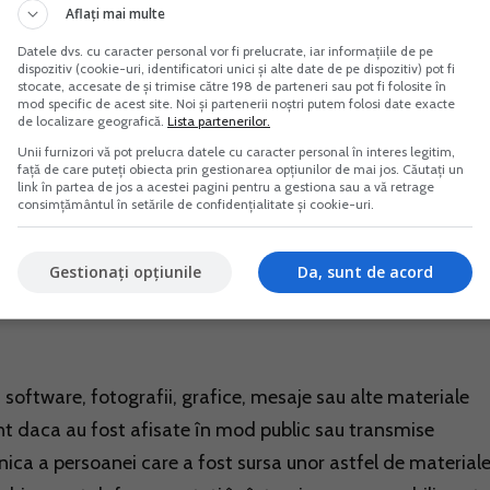
r fi actionati în instanta, civil si penal.
Aflați mai multe
 raspundere si sa nu actioneze portalpfa.ro în justitie atâ
Datele dvs. cu caracter personal vor fi prelucrate, iar informațiile de pe
ert, ca urmare a utilizarii serviciului sau site-ului echipa
dispozitiv (cookie-uri, identificatori unici și alte date de pe dispozitiv) pot fi
stocate, accesate de și trimise către 198 de parteneri sau pot fi folosite în
r, cât si cu privire la orice pierdere (directa, indirecta, pe c
mod specific de acest site. Noi și partenerii noștri putem folosi date exacte
de localizare geografică.
Lista partenerilor.
uni, procese, pretentii, cheltuieli (inclusiv cheltuieli de
Unii furnizori vă pot prelucra datele cu caracter personal în interes legitim,
re a încalcarii sau ignorarii de catre Utilizator a acestor
față de care puteți obiecta prin gestionarea opțiunilor de mai jos. Căutați un
link în partea de jos a acestei pagini pentru a gestiona sau a vă retrage
consimțământul în setările de confidențialitate și cookie-uri.
atura cu folosirea serviciului, solicitarea de servicii din par
rnizorul de servicii sau Internet le-ar putea solicita, intra
Gestionați opțiunile
Da, sunt de acord
t, software, fotografii, grafice, mesaje sau alte materiale
t daca au fost afisate în mod public sau transmise
unica a persoanei care a fost sursa unor astfel de materiale