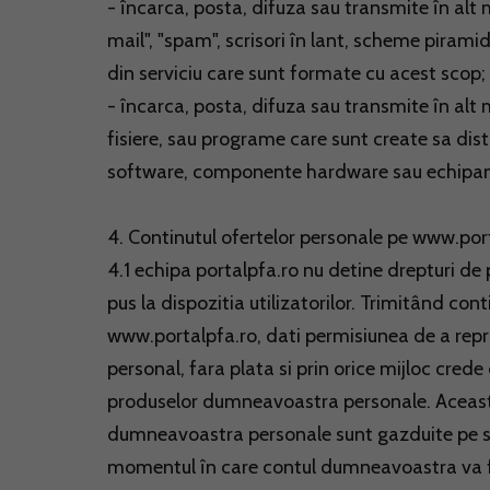
- încarca, posta, difuza sau transmite în alt 
mail", "spam", scrisori în lant, scheme piramid
din serviciu care sunt formate cu acest scop;
- încarca, posta, difuza sau transmite în alt 
fisiere, sau programe care sunt create sa dist
software, componente hardware sau echipam
4. Continutul ofertelor personale pe www.por
4.1 echipa portalpfa.ro nu detine drepturi de 
pus la dispozitia utilizatorilor. Trimitând con
www.portalpfa.ro, dati permisiunea de a repr
personal, fara plata si prin orice mijloc crede 
produselor dumneavoastra personale. Aceasta 
dumneavoastra personale sunt gazduite pe sit
momentul în care contul dumneavoastra va fi s