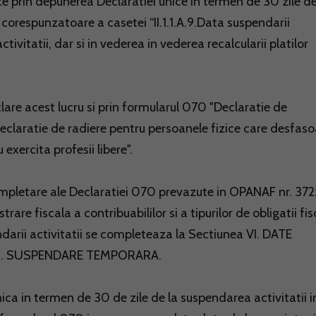
ce prin depunerea Declaratiei unice in termen de 30 zile de
 corespunzatoare a casetei “II.1.1.A.9.Data suspendarii
ivitatii, dar si in vederea in vederea recalcularii platilor
lare acest lucru si prin formularul 070 "Declaratie de
Declaratie de radiere pentru persoanele fizice care desfas
xercita profesii libere".
completare ale Declaratiei 070 prevazute in OPANAF nr. 372
are fiscala a contribuabililor si a tipurilor de obligatii fis
ndarii activitatii se completeaza la Sectiunea VI. DATE
 1. SUSPENDARE TEMPORARA.
ca in termen de 30 de zile de la suspendarea activitatii i