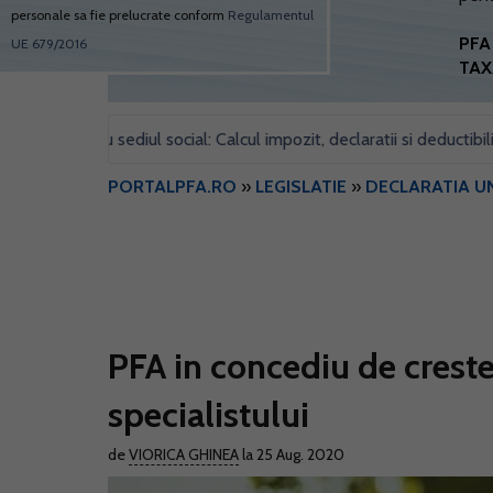
personale sa fie prelucrate conform
Regulamentul
PFA 
UE 679/2016
TAX
 pentru sediul social: Calcul impozit, declaratii si deductibilitate
PORTALPFA.RO
»
LEGISLATIE
»
DECLARATIA U
PFA in concediu de crester
specialistului
de
VIORICA GHINEA
la 25 Aug. 2020