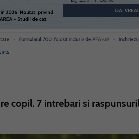
Regulamentului UE 679/2016
in 2026. Noutati privind
AREA + Studii de caz
Formularul 700, folosit inclusiv de PFA-uri!
Inchiriezi prin B
•
•
NICA
e copil. 7 intrebari si raspunsuri