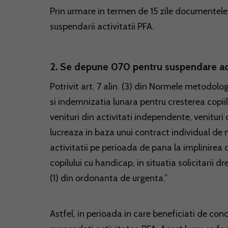
Prin urmare in termen de 15 zile documentel
suspendarii activitatii PFA.
2. Se depune 070 pentru suspendare act
Potrivit art. 7 alin. (3) din Normele metodol
si indemnizatia lunara pentru cresterea copiil
venituri din activitati independente, venituri di
lucreaza in baza unui contract individual de
activitatii pe perioada de pana la implinirea d
copilului cu handicap, in situatia solicitarii drep
(1) din ordonanta de urgenta.”
Astfel, in perioada in care beneficiati de con