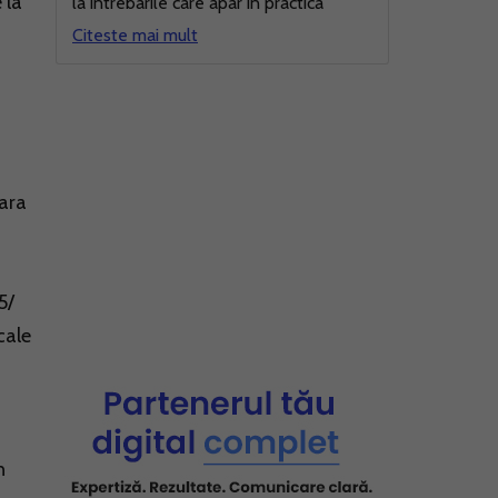
 la
la intrebarile care apar in practica
Citeste mai mult
oara
5/
cale
n