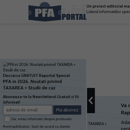
Un proiect editorial m
Liderul informatiilor spe
Descarca GRATUIT Raportul Special
PFA in 2026. Noutati privind
TAXAREA + Studii de caz
Aboneaza-te la Newsletterul Gratuit si fii
informat!
Va 
Rap
Da, vreau informatii despre produsele
Adau
Rentrop&Straton. Sunt de acord ca datele
pent