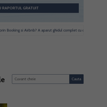
ooking si Airbnb? A aparut ghidul complet cu obligatii fiscale si stu
le