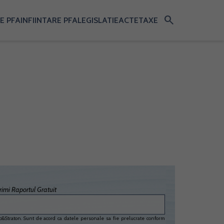
search
E PFA
INFIINTARE PFA
LEGISLATIE
ACTE
TAXE
imi Raportul Gratuit
&Straton. Sunt de acord ca datele personale sa fie prelucrate conform