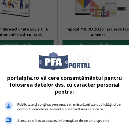
dare activitate SRL si PFA
Impozit MICRO 2026 Fara erori far
atament fiscal-contabil
amenzi
Vreau acest produs →
Vreau acest produs →
 (ONRC) documentele necesare pentru inregistrarea intrerup
portalpfa.ro vă cere consimțământul pentru
folosirea datelor dvs. cu caracter personal
pentru:
ersoane-fizice/ghid-suspendare-activitate-pfa-ii-si-if
Publicitate și conținut personalizat, măsurători ale publicității și de
National al Registrului Comertului (ONRC):
conținut, cercetarea audienței și dezvoltarea serviciilor
Stocarea și/sau accesarea informațiilor de pe un dispozitiv
t. 7.6. „intrerupere temporara de activitate”;