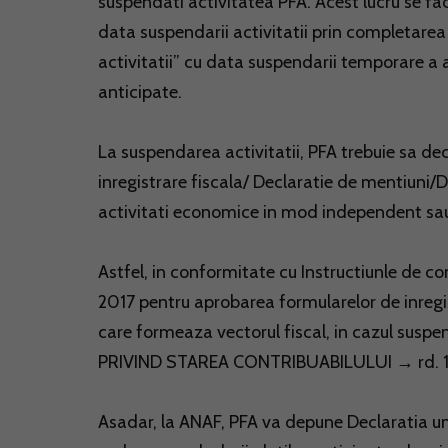
suspendati activitatea PFA. Acest lucru se fa
data suspendarii activitatii prin completarea
activitatii” cu data suspendarii temporare a act
anticipate.
La suspendarea activitatii, PFA trebuie sa dec
inregistrare fiscala/ Declaratie de mentiuni/
activitati economice in mod independent sau e
Astfel, in conformitate cu Instructiunle de 
2017 pentru aprobarea formularelor de inregistr
care formeaza vectorul fiscal, in cazul suspe
PRIVIND STAREA CONTRIBUABILULUI → rd.
Asadar, la ANAF, PFA va depune Declaratia uni