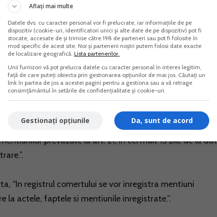
Aflați mai multe
a ateste ca pe perioada intreruperii temporare de activita
Datele dvs. cu caracter personal vor fi prelucrate, iar informațiile de pe
dispozitiv (cookie-uri, identificatori unici și alte date de pe dispozitiv) pot fi
rt. 17^1 alin. (1) lit. b) din Legea nr. 359/2004 care atesta 
stocate, accesate de și trimise către 198 de parteneri sau pot fi folosite în
mod specific de acest site. Noi și partenerii noștri putem folosi date exacte
ndere conform careia firma indeplineste conditiile de
de localizare geografică.
Lista partenerilor.
e publica, respectiv cele prevazute de legislatia specifica 
Unii furnizori vă pot prelucra datele cu caracter personal în interes legitim,
față de care puteți obiecta prin gestionarea opțiunilor de mai jos. Căutați un
 mediului si protectiei muncii, pentru activitatile declarate
link în partea de jos a acestei pagini pentru a gestiona sau a vă retrage
consimțământul în setările de confidențialitate și cookie-uri.
Gestionați opțiunile
Da, sunt de acord
 privind registrul comertului, “(1)Comerciantul are obligatia 
 mentiunilor prevazute la art. 21, in cel mult 15 zile de la da
rare.”.
a, “In registrul comertului se vor inregistra mentiuni
e la actele, faptele si mentiunile inregistrate.”.