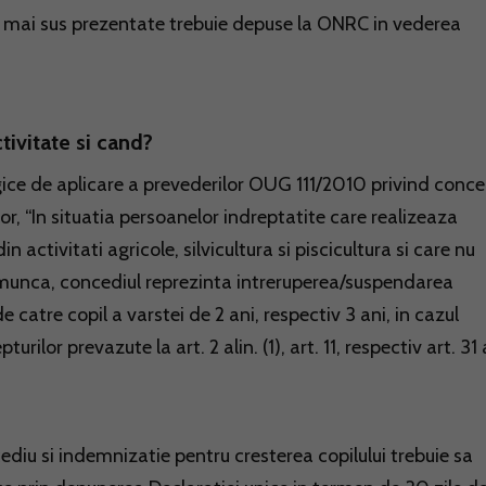
e mai sus prezentate trebuie depuse la ONRC in vederea
ivitate si cand?
ogice de aplicare a prevederilor OUG 111/2010 privind conce
or, “In situatia persoanelor indreptatite care realizeaza
n activitati agricole, silvicultura si piscicultura si care nu
 munca, concediul reprezinta intreruperea/suspendarea
e catre copil a varstei de 2 ani, respectiv 3 ani, in cazul
turilor prevazute la art. 2 alin. (1), art. 11, respectiv art. 31 
cediu si indemnizatie pentru cresterea copilului trebuie sa