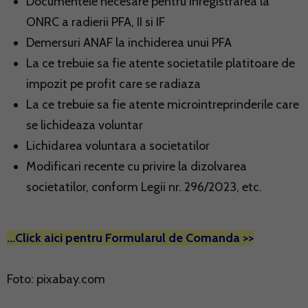
Documentele necesare pentru inregistrarea la
ONRC a radierii PFA, II si IF
Demersuri ANAF la inchiderea unui PFA
La ce trebuie sa fie atente societatile platitoare de
impozit pe profit care se radiaza
La ce trebuie sa fie atente microintreprinderile care
se lichideaza voluntar
Lichidarea voluntara a societatilor
Modificari recente cu privire la dizolvarea
societatilor, conform Legii nr. 296/2023, etc.
...Click aici pentru Formularul de Comanda >>
Foto: pixabay.com