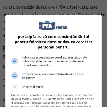
Indata ce decizia de radiere a PFA a fost luata, este
recomadat sa se faca o analiza interna. Mai exact este
necesar sa se faca o evaluare a bunurilor si datoriilor
pentru a avea o imagine clara asupra situatiei
financiare.
portalpfa.ro vă cere consimțământul
pentru folosirea datelor dvs. cu caracter
personal pentru:
Procedura complexa a radierii unui
SRL/PFA explicata pas cu pas,
Publicitate și conținut personalizat, măsurători ale
publicității și de conținut, cercetarea audienței și
conform ultimelor modificari fiscale!
dezvoltarea serviciilor
Stocarea și/sau accesarea informațiilor de pe un
Ce aveti de facut, din punct de vedere contabil, atunci cand
dispozitiv
va confruntati cu un caz de radiere?
Aflați mai multe
Datele dvs. cu caracter personal vor fi prelucrate, iar informațiile
de pe dispozitiv (cookie-uri, identificatori unici și alte date de pe
Atentie, procedura in sine este una complexa, sunt
dispozitiv) pot fi stocate, accesate de și trimise către 198 de
parteneri sau pot fi folosite în mod specific de acest site. Noi și