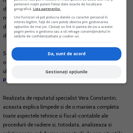
multe aspecte de gestionat (legate de stingerea
partenerii noștri putem folosi date exacte de localizare
datoriilor fiscale, lichidarea activelor si a stocurilor de
geografică.
Lista partenerilor.
marfa, plata impozitelor si contributiilor care rezulta
Unii furnizori vă pot prelucra datele cu caracter personal în
interes legitim, față de care puteți obiecta prin gestionarea
din aceste operatiuni etc.) si, desigur, sunt multe
opțiunilor de mai jos. Căutați un link în partea de jos a acestei
pagini pentru a gestiona sau a vă retrage consimțământul în
documente de intocmit.
setările de confidențialitate și cookie-uri.
Si tocmai pentru ca procedura este una complexa, va
Da, sunt de acord
oferim un ajutor solid prin intermediul unei lucrari de
ultima ora, marca Rentrop & Straton:
Radiere SRL.
Gestionați opțiunile
PFA. II. IF!
Realizata de reputatul specialist Vera Constantin,
aceasta explica limpede si de o maniera completa
toate aspectele tehnice si fiscal-contabile ale
procedurii de radiere si, totodata, analizeaza si