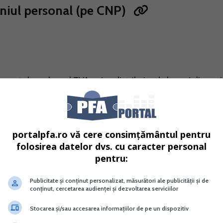
oniul personal (pe CNP)
in punct de vedere al TVA, orice distribuire de bunuri din act
tionarii sai, inclusiv o distribuire de bunuri legata de
persoanei impozabile, cu exceptia transferului prevazut la 
ctuata cu plata,
daca taxa aferenta bunurilor respective s
portalpfa.ro vă cere consimțământul pentru
 sau partial
.”
folosirea datelor dvs. cu caracter personal
pentru:
onal la data radierii PFA este considerata livrare de bun d
Publicitate și conținut personalizat, măsurători ale publicității și de
 tva daca taxa aferenta bunurilor respective sau partilor lo
conținut, cercetarea audienței și dezvoltarea serviciilor
Stocarea și/sau accesarea informațiilor de pe un dispozitiv