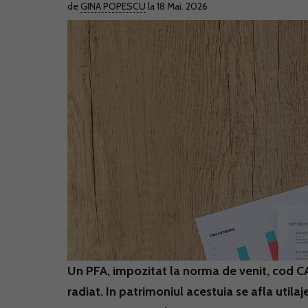
de
GINA POPESCU
la 18 Mai. 2026
Un PFA, impozitat la norma de venit, cod CAE
radiat. In patrimoniul acestuia se afla utilaj