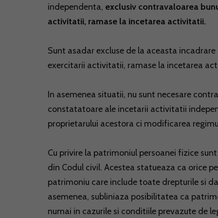
independenta,
exclusiv contravaloarea bunur
activitatii, ramase la incetarea activitatii.
Sunt asadar excluse de la aceasta incadrare 
exercitarii activitatii, ramase la incetarea acti
In asemenea situatii, nu sunt necesare contr
constatatoare ale incetarii activitatii indep
proprietarului acestora ci modificarea regimu
Cu privire la patrimoniul persoanei fizice sunt
din Codul civil. Acestea statueaza ca orice pe
patrimoniu care include toate drepturile si dat
asemenea, subliniaza posibilitatea ca patrimo
numai in cazurile si conditiile prevazute de le