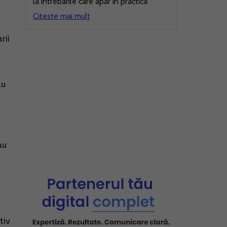
la intrebarile care apar in practica
Citeste mai mult
rii
au
au
tiv