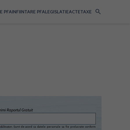
search
E PFA
INFIINTARE PFA
LEGISLATIE
ACTE
TAXE
imi Raportul Gratuit
&Straton. Sunt de acord ca datele personale sa fie prelucrate conform