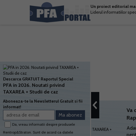
Un proiect editorial m
Liderul informatiilor spe
Descarca GRATUIT Raportul Special
PFA in 2026. Noutati privind
TAXAREA + Studii de caz
Aboneaza-te la Newsletterul Gratuit si fii
informat!
Va 
Rap
Da, vreau informatii despre produsele
Adau
Rentrop&Straton. Sunt de acord ca datele
pent