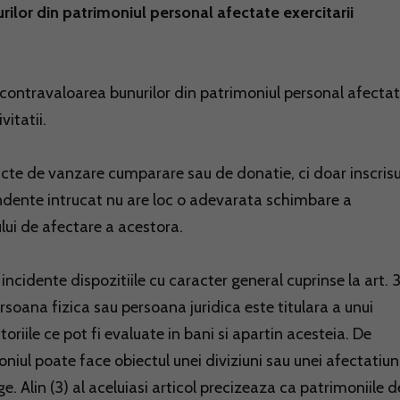
ilor din patrimoniul personal afectate exercitarii
contravaloarea bunurilor din patrimoniul personal afecta
vitatii.
acte de vanzare cumparare sau de donatie, ci doar inscrisu
endente intrucat nu are loc o adevarata schimbare a
lui de afectare a acestora.
 incidente dispozitiile cu caracter general cuprinse la art. 3
rsoana fizica sau persoana juridica este titulara a unui
oriile ce pot fi evaluate in bani si apartin acesteia. De
niul poate face obiectul unei diviziuni sau unei afectatiun
ge. Alin (3) al aceluiasi articol precizeaza ca patrimoniile d