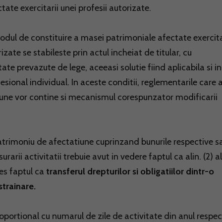
ctate exercitarii unei profesii autorizate.
 modul de constituire a masei patrimoniale afectate exercita
izate se stabileste prin actul incheiat de titular, cu
ate prevazute de lege, aceeasi solutie fiind aplicabila si in
esional individual. In aceste conditii, reglementarile care 
iune vor contine si mecanismul corespunzator modificarii
 patrimoniu de afectatiune cuprinzand bunurile respective s
arii activitatii trebuie avut in vedere faptul ca alin. (2) al
res faptul ca
transferul drepturilor si obligatiilor dintr-o
strainare.
oportional cu numarul de zile de activitate din anul respec