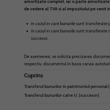
amortizate complet, iar o parte amortizate
de vedere al TVA si al impozitului pe venit i
in cazul in care bunurile sunt transferate
in cazul in care bunurile sunt transferate ca
succesor.
De asemenea, se solicita precizarea documentu
respectiv, documentul in baza caruia autoturis
Cuprins
Transferul bunurilor in patrimoniul personal 
Transferul bunurilor catre I.I. (succesor)