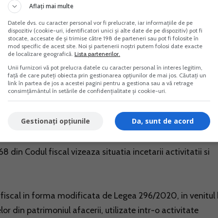
ul personal al persoanei fizice se face prin vanzare, pe ba
Aflați mai multe
te de pe site-uri, de exemplu, pentru a demonstra pretul piet
Datele dvs. cu caracter personal vor fi prelucrate, iar informațiile de pe
dispozitiv (cookie-uri, identificatori unici și alte date de pe dispozitiv) pot fi
re intocmit de catre un evaluator.
stocate, accesate de și trimise către 198 de parteneri sau pot fi folosite în
mod specific de acest site. Noi și partenerii noștri putem folosi date exacte
de localizare geografică.
Lista partenerilor.
i SRL/PFA
explicata pas cu pas! Parcurgeti aceasta lucra
Unii furnizori vă pot prelucra datele cu caracter personal în interes legitim,
i de caz! Evitati pasii gresiti, economisiti timp si bani!
față de care puteți obiecta prin gestionarea opțiunilor de mai jos. Căutați un
link în partea de jos a acestei pagini pentru a gestiona sau a vă retrage
consimțământul în setările de confidențialitate și cookie-uri.
Gestionați opțiunile
Da, sunt de acord
8 din Codul fiscal vizeaza situatia incetarii activitatii si
odul fiscal in forma modificata de Legea 296/2020, in venitul
elor din patrimoniul afacerii, utilizate intr-o activitate