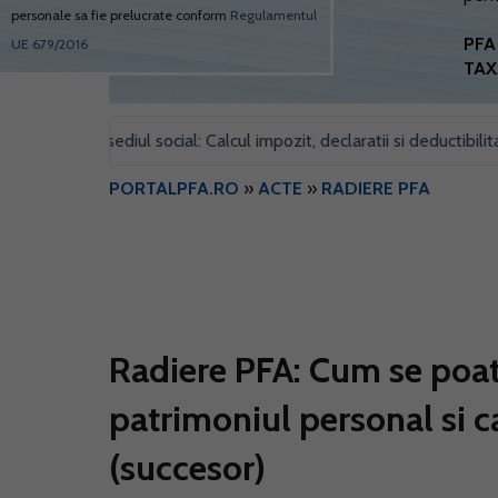
personale sa fie prelucrate conform
Regulamentul
PFA 
UE 679/2016
TAX
entru sediul social: Calcul impozit, declaratii si deductibilitate
•
PORTALPFA.RO
»
ACTE
»
RADIERE PFA
Radiere PFA: Cum se poate
patrimoniul personal si c
(succesor)