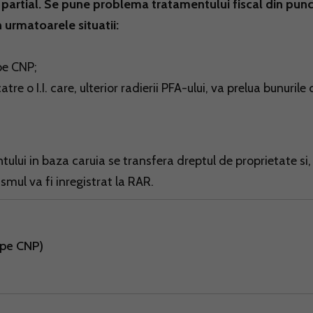
 partial. Se pune problema tratamentului fiscal din punc
n urmatoarele situatii:
 pe CNP;
tre o I.I. care, ulterior radierii PFA-ului, va prelua bunurile 
lui in baza caruia se transfera dreptul de proprietate si,
mul va fi inregistrat la RAR.
(pe CNP)