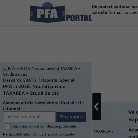
Un proiect editorial m
Liderul informatiilor spe
Descarca GRATUIT Raportul Special
PFA in 2026. Noutati privind
TAXAREA + Studii de caz
Aboneaza-te la Newsletterul Gratuit si fii
informat!
Va 
Rap
Da, vreau informatii despre produsele
Adau
Rentrop&Straton. Sunt de acord ca datele
pent