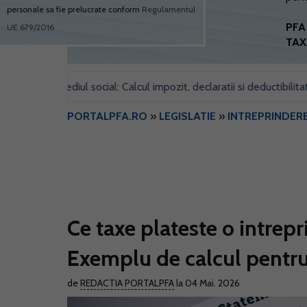
personale sa fie prelucrate conform
Regulamentul
PFA 
UE 679/2016
TAX
entru sediul social: Calcul impozit, declaratii si deductibilitate
•
PORTALPFA.RO
»
LEGISLATIE
»
INTREPRINDERE
Ce taxe plateste o intrepr
Exemplu de calcul pentru
de
REDACTIA PORTALPFA
la 04 Mai. 2026