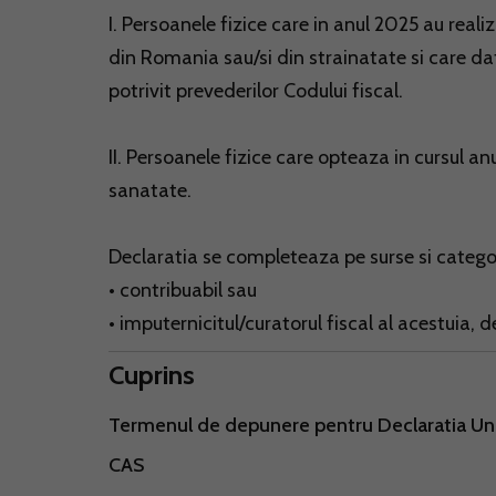
I. Persoanele fizice care in anul 2025 au reali
din Romania sau/si din strainatate si care dat
potrivit prevederilor Codului fiscal.
II. Persoanele fizice care opteaza in cursul an
sanatate.
Declaratia se completeaza pe surse si categori
• contribuabil sau
• imputernicitul/curatorul fiscal al acestuia,
Cuprins
Termenul de depunere pentru Declaratia Un
CAS