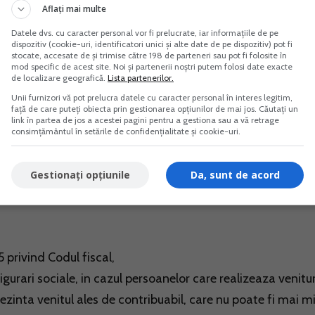
Aflați mai multe
atia de a declara si plati taxele aferente prin Declaratia
Datele dvs. cu caracter personal vor fi prelucrate, iar informațiile de pe
dispozitiv (cookie-uri, identificatori unici și alte date de pe dispozitiv) pot fi
 25 mai 2026, conform prevederilor Legea nr. 227/2015
stocate, accesate de și trimise către 198 de parteneri sau pot fi folosite în
mod specific de acest site. Noi și partenerii noștri putem folosi date exacte
de localizare geografică.
Lista partenerilor.
Unii furnizori vă pot prelucra datele cu caracter personal în interes legitim,
oncret, vom analiza modul de calcul pentru:
față de care puteți obiecta prin gestionarea opțiunilor de mai jos. Căutați un
link în partea de jos a acestei pagini pentru a gestiona sau a vă retrage
consimțământul în setările de confidențialitate și cookie-uri.
ate (CASS),
Gestionați opțiunile
Da, sunt de acord
5 privind Codul fiscal,
igurari sociale, in cazul persoanelor care realizeaza venitur
 reprezinta venitul ales de contribuabil, care nu poate fi mai m