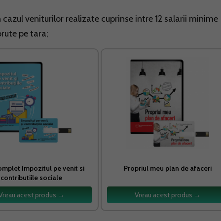
n cazul veniturilor realizate cuprinse intre 12 salarii minime
brute pe tara;
omplet Impozitul pe venit si
Propriul meu plan de afaceri
contributiile sociale
Vreau acest produs →
Vreau acest produs →