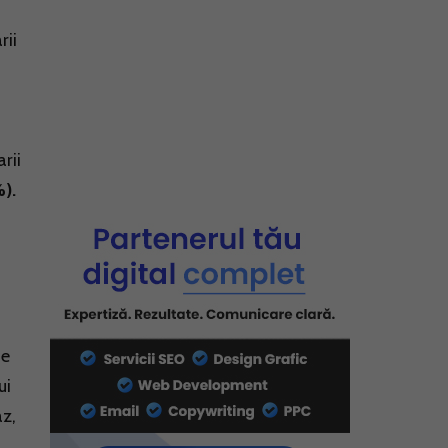
rii
rii
).
de
ui
az,