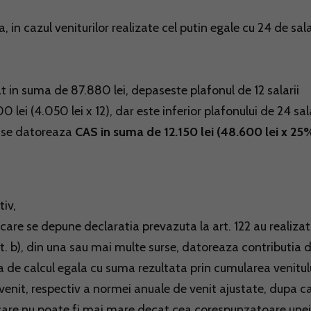
, in cazul veniturilor realizate cel putin egale cu 24 de sala
at in suma de 87.880 lei, depaseste plafonul de 12 salarii
ei (4.050 lei x 12), dar este inferior plafonului de 24 sala
, se datoreaza
CAS in suma de 12.150 lei (48.600 lei x 25%
tiv,
u care se depune declaratia prevazuta la art. 122 au realizat
) lit. b), din una sau mai multe surse, datoreaza contributia 
a de calcul egala cu suma rezultata prin cumularea venitul
venit, respectiv a normei anuale de venit ajustate, dupa c
z, care nu poate fi mai mare decat cea corespunzatoare unei