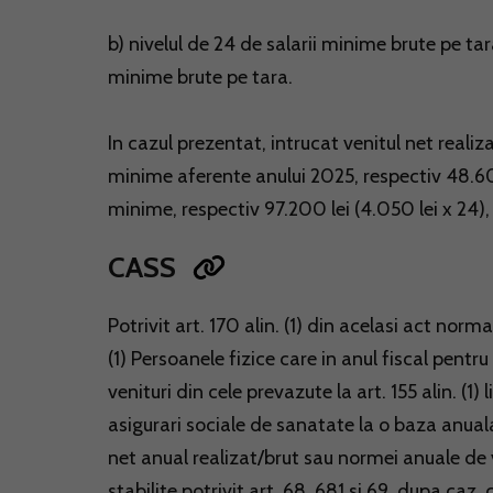
b) nivelul de 24 de salarii minime brute pe tara
minime brute pe tara.
In cazul prezentat, intrucat venitul net realiz
minime aferente anului 2025, respectiv 48.600 l
minime, respectiv 97.200 lei (4.050 lei x 24)
CASS
Potrivit art. 170 alin. (1) din acelasi act norma
(1) Persoanele fizice care in anul fiscal pentr
venituri din cele prevazute la art. 155 alin. (1
asigurari sociale de sanatate la o baza anual
net anual realizat/brut sau normei anuale de 
stabilite potrivit art. 68, 681 si 69, dupa ca