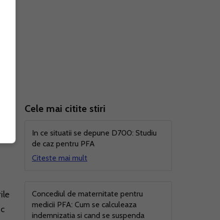
Cele mai citite stiri
In ce situatii se depune D700: Studiu
de caz pentru PFA
Citeste mai mult
ile
Concediul de maternitate pentru
medicii PFA: Cum se calculeaza
ic
indemnizatia si cand se suspenda