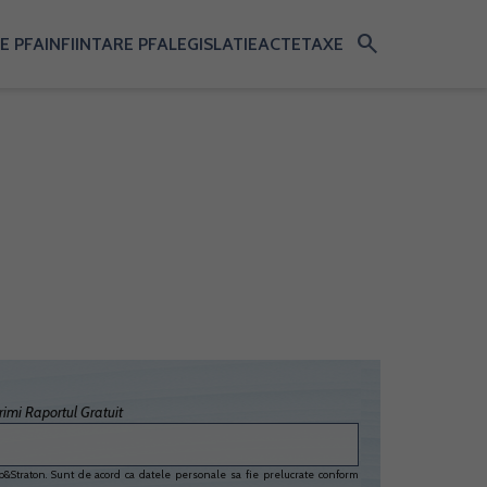
search
E PFA
INFIINTARE PFA
LEGISLATIE
ACTE
TAXE
imi Raportul Gratuit
&Straton. Sunt de acord ca datele personale sa fie prelucrate conform