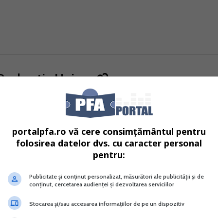
eclaratia Unica
 2026 inclusiv
, in vederea declararii venitului realizat si
t si a contributiilor sociale.
portalpfa.ro vă cere consimțământul pentru
folosirea datelor dvs. cu caracter personal
urent, in vederea declararii contributiei de asigurari socia
pentru:
ice care opteaza pentru plata contributiei.
Publicitate și conținut personalizat, măsurători ale publicității și de
conținut, cercetarea audienței și dezvoltarea serviciilor
m situatia unei intreprinderi individuale care determina
Stocarea și/sau accesarea informațiilor de pe un dispozitiv
l 2025 un venit net impozabil de 87.880,20 lei.