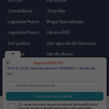
Info tva
Fiscalitate
Contabilitate
Timp liber
Legislatia Muncii
Blogul Specialistului
Legislatia Muncii
Libraria R&S
Stiri juridice
Stiri agricole din Romania
keyboard_arrow_down
AdSense
Idei de afaceri
Raport GRATUIT:
"PFA in 2026. Noutati privind TAXAREA + Studii de
RSS Flux RSS 2.0
caz"
Sitemap XML
Despre cookies
Parterneri PortalPFA
Termeni si conditii
Contact
© 2026 portalpfa.ro. Toate drepturile rezervate.
Da, vreau informatii despre produsele Rentrop&Straton.
Sunt de acord ca datele personale sa fie prelucrate