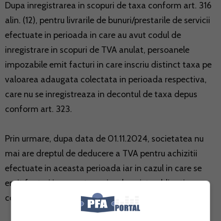
Dupa inregistrarea in scopuri de taxa conform art. 316
alin. (12), pentru livrarile de bunuri/prestarile de servicii
efectuate in perioada in care au avut codul de
inregistrare in scopuri de TVA anulat, persoanele
impozabile emit facturi in care inscriu distinct taxa pe
valoarea adaugata colectata in perioada respectiva,
care nu se inregistreaza in decontul de taxa depus
conform art. 323.
Prin urmare, dupa data de 01.11.2024, societatea nu
mai are dreptul de deducere a TVA pentru achizitii
efectuate in aceasta perioada iar in cazul in care se
emit facturi in aceasta perioada exista obligatia
colectarii TVA si depunerea declaratiei 311.