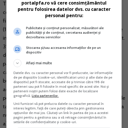
portalpfa.ro vă cere consimțământul
TVA declarata se achita la BS, avand in vedere ca
pentru folosirea datelor dvs. cu caracter
conform prevederilor de la art. 324(10) din Codul
personal pentru:
fiscal,
Publicitate și conținut personalizat, măsurători ale
(10)Persoanele impozabile al caror cod de inregistrare
publicității și de conținut, cercetarea audienței și
dezvoltarea serviciilor
in scopuri de TVA a fost anulat potrivit prevederilor art.
316 alin. (11) lit. a)-e) si h) trebuie sa depuna o
Stocarea și/sau accesarea informațiilor de pe un
dispozitiv
declaratie privind taxa colectata care trebuie platita,
Aflați mai multe
pana la data de 25 inclusiv a lunii urmatoare celei in
care a intervenit exigibilitatea taxei pentru livrari de
Datele dvs. cu caracter personal vor fi prelucrate, iar informațiile
de pe dispozitiv (cookie-uri, identificatori unici și alte date de pe
bunuri/prestari de servicii efectuate si/sau pentru
dispozitiv) pot fi stocate, accesate de și trimise către 198 de
parteneri sau pot fi folosite în mod specific de acest site. Noi și
achizitii de bunuri si/sau servicii pentru care sunt
partenerii noștri putem folosi date exacte de localizare
geografică.
Lista partenerilor.
persoane obligate la plata taxei, a caror exigibilitate de
Unii furnizori vă pot prelucra datele cu caracter personal în
taxa intervine in perioada in care persoana impozabila
interes legitim, față de care puteți obiecta prin gestionarea
opțiunilor de mai jos. Căutați un link în partea de jos a acestei
nu are un cod valabil de TVA, respectiv:
pagini pentru a gestiona sau a vă retrage consimțământul în
setările de confidențialitate și cookie-uri.
a) taxa colectata care trebuie platita in conformitate