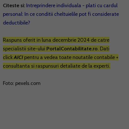
Citeste si:
Intreprindere individuala - plati cu cardul
personal: In ce conditii cheltuielile pot fi considerate
deductibile?
Raspuns oferit in luna decembrie 2024 de catre
specialistii site-ului
PortalContabilitate.ro
. Dati
click
AICI
pentru a vedea toate noutatile contabile +
consultanta si raspunsuri detaliate de la experti.
Foto: pexels.com