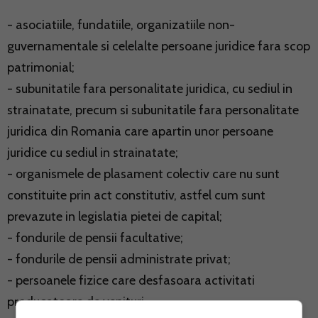
- asociatiile, fundatiile, organizatiile non-
guvernamentale si celelalte persoane juridice fara scop
patrimonial;
- subunitatile fara personalitate juridica, cu sediul in
strainatate, precum si subunitatile fara personalitate
juridica din Romania care apartin unor persoane
juridice cu sediul in strainatate;
- organismele de plasament colectiv care nu sunt
constituite prin act constitutiv, astfel cum sunt
prevazute in legislatia pietei de capital;
- fondurile de pensii facultative;
- fondurile de pensii administrate privat;
- persoanele fizice care desfasoara activitati
producatoare de venituri