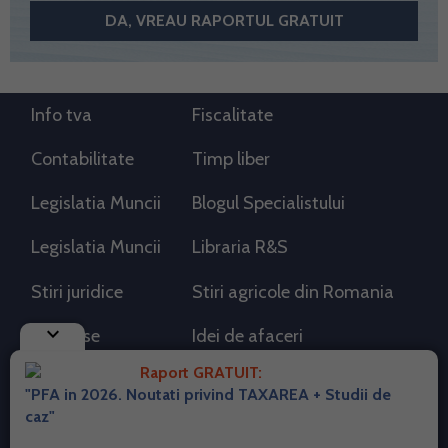
Info tva
Fiscalitate
Contabilitate
Timp liber
Legislatia Muncii
Blogul Specialistului
Legislatia Muncii
Libraria R&S
Stiri juridice
Stiri agricole din Romania
keyboard_arrow_down
AdSense
Idei de afaceri
Raport GRATUIT:
"PFA in 2026. Noutati privind TAXAREA + Studii de
RSS Flux RSS 2.0
caz"
Sitemap XML