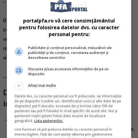
- asociatiile de proprietari.
portalpfa.ro vă cere consimțământul
Raspunderea pentru buna organizare a lucrarilor de
pentru folosirea datelor dvs. cu caracter
inventariere, potrivit prevederilor Legii nr. 82/1991,
personal pentru:
republicata, cu modificarile si completarile ulterioare,
revine administratorului, ordonatorului de credite sau
Publicitate și conținut personalizat, măsurători ale
publicității și de conținut, cercetarea audienței și
altei persoane care are obligatia gestionarii entitatii.
dezvoltarea serviciilor
Stocarea și/sau accesarea informațiilor de pe un
dispozitiv
...Click aici pentru detalii >>
Aflați mai multe
De ce este atat de importanta
Datele dvs. cu caracter personal vor fi prelucrate, iar informațiile
de pe dispozitiv (cookie-uri, identificatori unici și alte date de pe
inventarierea pentru un PFA?
dispozitiv) pot fi stocate, accesate de și trimise către 198 de
parteneri sau pot fi folosite în mod specific de acest site. Noi și
partenerii noștri putem folosi date exacte de localizare
Respectarea legislatiei – Codul Fiscal si Ordinul nr.
geografică.
Lista partenerilor.
2861/2009 prevad expres obligatia de inventariere,
Unii furnizori vă pot prelucra datele cu caracter personal în
interes legitim, față de care puteți obiecta prin gestionarea