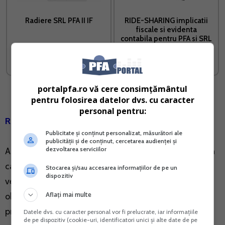
Radiere SRL PFA II IF
RIDE-SHARING implicatii
fiscale si evidenta
contabila pentru PFA si SRL
Vreau acest produs →
Vreau acest produs →
portalpfa.ro vă cere consimțământul
pentru folosirea datelor dvs. cu caracter
personal pentru:
Raspunsul expertilor Rentrop&Straton:
Publicitate și conținut personalizat, măsurători ale
publicității și de conținut, cercetarea audienței și
dezvoltarea serviciilor
Analizand legislatia in vigoare, apreciem ca in cazul in
care societatea de la care persoana fizica a primit
Stocarea și/sau accesarea informațiilor de pe un
dispozitiv
veniturile este persoana juridica straina, veniturile
Aflați mai multe
obtinute de la aceasta se declara in D201 "Declaratie
privind veniturile realizate din strainatate".
Datele dvs. cu caracter personal vor fi prelucrate, iar informațiile
de pe dispozitiv (cookie-uri, identificatori unici și alte date de pe