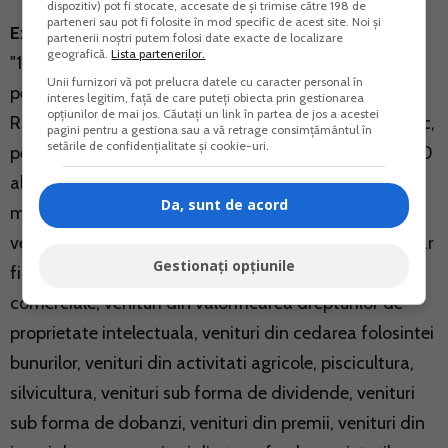
dispozitiv) pot fi stocate, accesate de și trimise către 198 de
parteneri sau pot fi folosite în mod specific de acest site. Noi și
Extras din instructiunile de completare:
partenerii noștri putem folosi date exacte de localizare
geografică.
Lista partenerilor.
"1. Declaratia se completeaza si se depune de catre
Unii furnizori vă pot prelucra datele cu caracter personal în
persoanele fizice rezidente romane cu domiciliul in
interes legitim, față de care puteți obiecta prin gestionarea
opțiunilor de mai jos. Căutați un link în partea de jos a acestei
Romania si de catre persoanele fizice care indeplinesc,
pagini pentru a gestiona sau a vă retrage consimțământul în
setările de confidențialitate și cookie-uri.
pentru anul de raportare, conditia prevazuta la art. 40
alin. (2) din Legea nr. 571/2003 privind Codul fiscal, cu
Da, sunt de acord
modificarile si completarile ulterioare, care realizeaza
venituri din strainatate impozabile in Romania, cum ar
Gestionați opțiunile
fi: venituri din profesii libere, venituri din activitati
comerciale, venituri din valorificarea drepturilor de
proprietate intelectuala, venituri din cedarea folosintei
bunurilor, venituri din activitati agricole, piscicultura,
silvicultura, venituri sub forma de dividende, venituri
sub forma de dobanzi, venituri din premii, venituri din