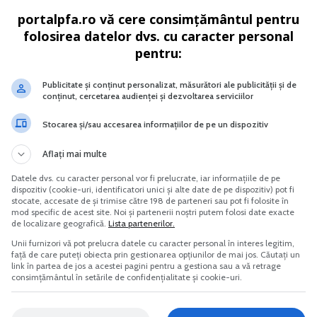
portalpfa.ro vă cere consimțământul pentru
folosirea datelor dvs. cu caracter personal
pentru:
Publicitate și conținut personalizat, măsurători ale publicității și de
conținut, cercetarea audienței și dezvoltarea serviciilor
lul social Noi reglementari
Cultura castravetelui anti-diabet
cale contabile si juridice
Stocarea și/sau accesarea informațiilor de pe un dispozitiv
Vreau acest produs →
Vreau acest produs →
Aflați mai multe
Datele dvs. cu caracter personal vor fi prelucrate, iar informațiile de pe
dispozitiv (cookie-uri, identificatori unici și alte date de pe dispozitiv) pot fi
stocate, accesate de și trimise către 198 de parteneri sau pot fi folosite în
mod specific de acest site. Noi și partenerii noștri putem folosi date exacte
de localizare geografică.
Lista partenerilor.
i obligatii declarative, operatiunea fiind neimpozabila in
Unii furnizori vă pot prelucra datele cu caracter personal în interes legitim,
față de care puteți obiecta prin gestionarea opțiunilor de mai jos. Căutați un
link în partea de jos a acestei pagini pentru a gestiona sau a vă retrage
consimțământul în setările de confidențialitate și cookie-uri.
ca prestate catre persoane neimpozabile din UE, chiar daca
 din Codul fiscal, nu aveti obligatia sa depuneti declaratia