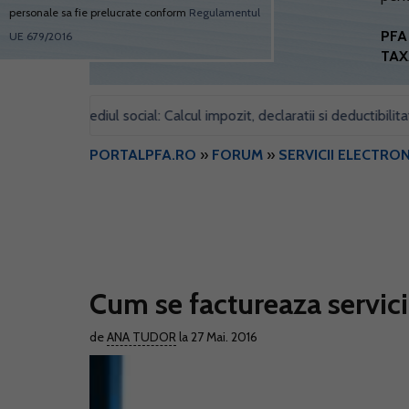
personale sa fie prelucrate conform
Regulamentul
PFA 
UE 679/2016
TAX
entru sediul social: Calcul impozit, declaratii si deductibilitate
•
PORTALPFA.RO
»
FORUM
»
SERVICII ELECTRON
Cum se factureaza servici
de
ANA TUDOR
la 27 Mai. 2016