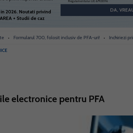
Regulamentului UE 679/2016
in 2026. Noutati privind
AREA + Studii de caz
Formularul 700, folosit inclusiv de PFA-uri!
Inchiriezi prin Boo
•
ICE
ile electronice pentru PFA