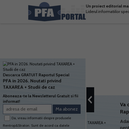
Un proiect editorial m
Liderul informatiilor spe
Descarca GRATUIT Raportul Special
PFA in 2026. Noutati privind
TAXAREA + Studii de caz
Aboneaza-te la Newsletterul Gratuit si fii
informat!
Va 
Rap
Da, vreau informatii despre produsele
Adau
Rentrop&Straton. Sunt de acord ca datele
pent