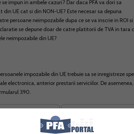
ale se impun in ambele cazuri? Dar daca PFA va dori sa
at din UE cat si din NON-UE? Este necesar sa depuna
catre persoane neimpozabile dupa ce se va inscrie in ROI si
aratie se depune doar de catre platitorii de TVA in tara 
nele neimpozabile din UE?
persoanele impozabile din UE trebuie sa se inregistreze spe
ale electronica, anterior prestarii serviciilor. De asemenea,
ormularul 390.