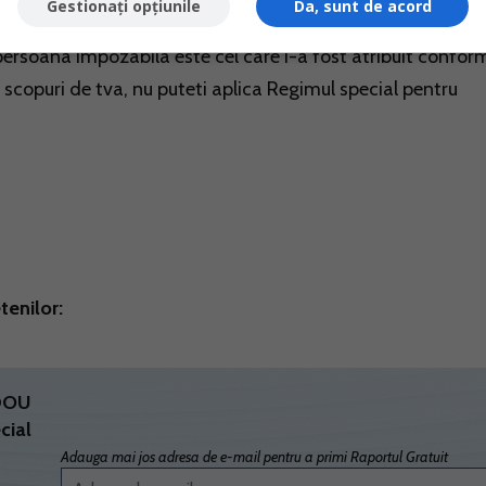
Gestionați opțiunile
Da, sunt de acord
ntioneaza ca, in cazul in care Romania este statul membru d
e persoana impozabila este cel care i-a fost atribuit confor
n scopuri de tva, nu puteti aplica Regimul special pentru
tenilor:
ADOU
cial
Adauga mai jos adresa de e-mail pentru a primi Raportul Gratuit