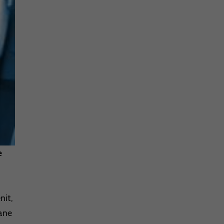
e
nit,
oane