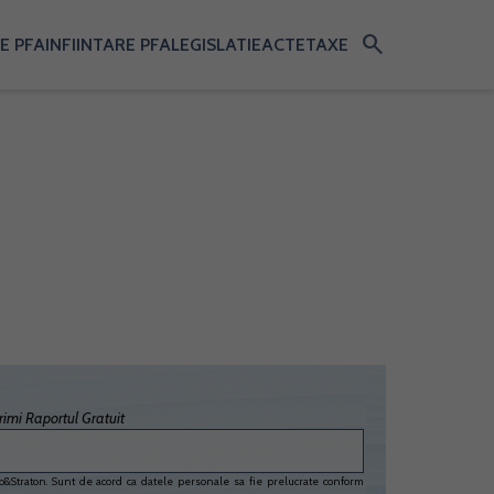
search
E PFA
INFIINTARE PFA
LEGISLATIE
ACTE
TAXE
imi Raportul Gratuit
&Straton. Sunt de acord ca datele personale sa fie prelucrate conform