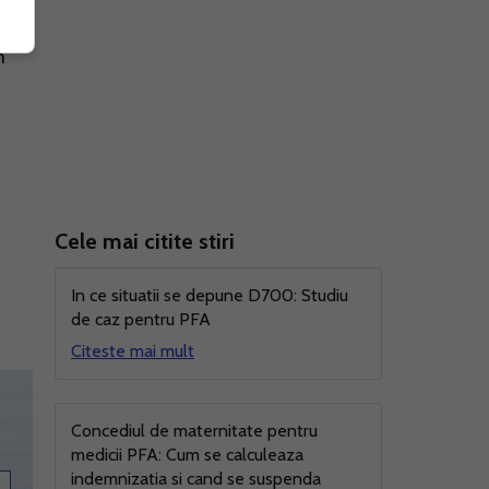
e
m
Cele mai citite stiri
In ce situatii se depune D700: Studiu
de caz pentru PFA
Citeste mai mult
Concediul de maternitate pentru
medicii PFA: Cum se calculeaza
indemnizatia si cand se suspenda