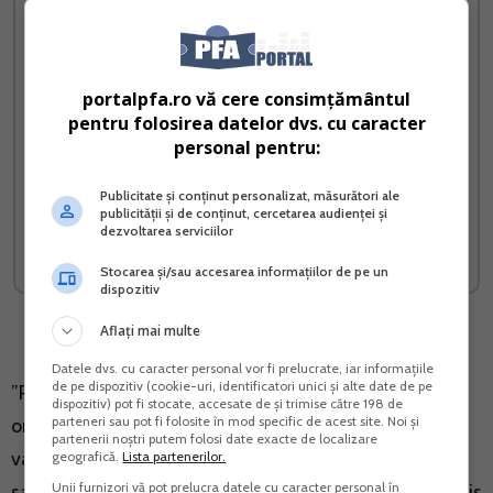
portalpfa.ro vă cere consimțământul
pentru folosirea datelor dvs. cu caracter
personal pentru:
Radiere SRL PFA II IF
Contabilitatea in partida
Publicitate și conținut personalizat, măsurători ale
simpla
publicității și de conținut, cercetarea audienței și
dezvoltarea serviciilor
Vreau acest produs →
Vreau acest produs →
Stocarea și/sau accesarea informațiilor de pe un
dispozitiv
Aflați mai multe
Datele dvs. cu caracter personal vor fi prelucrate, iar informațiile
de pe dispozitiv (cookie-uri, identificatori unici și alte date de pe
”Restaurantele care se listeaza pe platforme de food
dispozitiv) pot fi stocate, accesate de și trimise către 198 de
parteneri sau pot fi folosite în mod specific de acest site. Noi și
ordering inregistreaza cresteri substantiale ale
partenerii noștri putem folosi date exacte de localizare
vanzarilor, iar rezultatele se vad inca din prima luna
geografică.
Lista partenerilor.
Unii furnizori vă pot prelucra datele cu caracter personal în
sau chiar mai devreme. Avem parteneri care au deschis