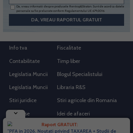
Da, vreau informatii despre produsele Rentrop&Straton. Sunt de acord ca datele
personale sa fie prelucrate conform
Regulamentului UE 679/2016
Info tva
Fiscalitate
Contabilitate
Timp liber
Legislatia Muncii
Blogul Specialistului
Legislatia Muncii
Libraria R&S
Stiri juridice
Stiri agricole din Romania
keyboard_arrow_down
AdSense
Idei de afaceri
Raport GRATUIT:
"PFA in 2026. Noutati privind TAXAREA + Studii de