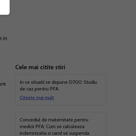
us
e in
Cele mai citite stiri
In ce situatii se depune D700: Studiu
are
de caz pentru PFA
Citeste mai mult
Concediul de maternitate pentru
medicii PFA: Cum se calculeaza
indemnizatia si cand se suspenda