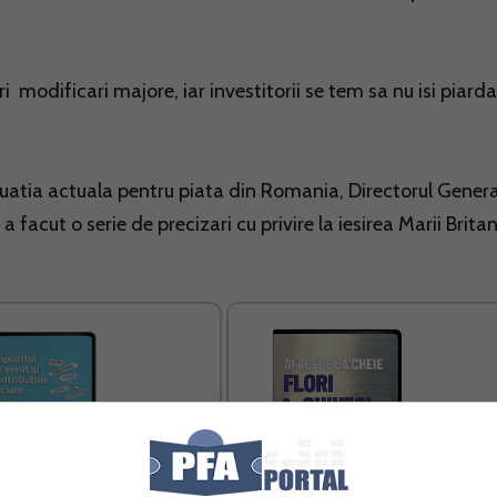
i modificari majore, iar investitorii se tem sa nu isi piarda
ituatia actuala pentru piata din Romania, Directorul Genera
 facut o serie de precizari cu privire la iesirea Marii Britan