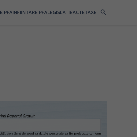
search
E PFA
INFIINTARE PFA
LEGISLATIE
ACTE
TAXE
imi Raportul Gratuit
&Straton. Sunt de acord ca datele personale sa fie prelucrate conform