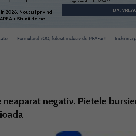
Regulamentului UE 679/2016
in 2026. Noutati privind
AREA + Studii de caz
Formularul 700, folosit inclusiv de PFA-uri!
Inchiriezi prin B
•
•
 neaparat negativ. Pietele bursie
rioada