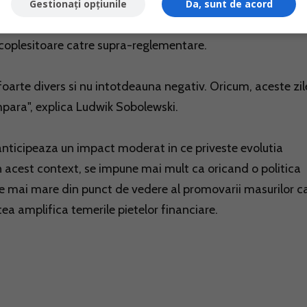
Gestionați opțiunile
Da, sunt de acord
nciar global va fi consolidat, pentru ca City-ul nu va fi sup
i coplesitoare catre supra-reglementare.
 foarte divers si nu intotdeauna negativ. Oricum, aceste zil
mpara", explica Ludwik Sobolewski.
e anticipeaza un impact moderat in ce priveste evolutia
 in acest context, se impune mai mult ca oricand o politica
te mai mare din punct de vedere al promovarii masurilor c
tea amplifica temerile pietelor financiare.