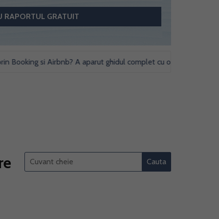
ooking si Airbnb? A aparut ghidul complet cu obligatii fiscale si stu
re