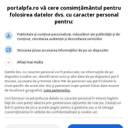
portalpfa.ro vă cere consimțământul pentru
folosirea datelor dvs. cu caracter personal
omplet Impozitul pe venit si
Afacere la cheie cu flori in ghiveci
pentru:
contributiile sociale
Vreau acest produs →
Publicitate și conținut personalizat, măsurători ale publicității și de
Vreau acest produs →
conținut, cercetarea audienței și dezvoltarea serviciilor
Stocarea și/sau accesarea informațiilor de pe un dispozitiv
Aflați mai multe
e zicala ca singurul lucru sigur in viata este schimbarea.
Datele dvs. cu caracter personal vor fi prelucrate, iar informațiile de pe
dispozitiv (cookie-uri, identificatori unici și alte date de pe dispozitiv) pot fi
stocate, accesate de și trimise către 198 de parteneri sau pot fi folosite în
mod specific de acest site. Noi și partenerii noștri putem folosi date exacte
vestitiilor, implicatiile negative inevitabile din punct de ve
de localizare geografică.
Lista partenerilor.
titudinea investitorilor si a institutiilor financiare.
Unii furnizori vă pot prelucra datele cu caracter personal în interes legitim,
față de care puteți obiecta prin gestionarea opțiunilor de mai jos. Căutați un
e pot fi formate mai mult in modul "de la caz la caz" si nu
link în partea de jos a acestei pagini pentru a gestiona sau a vă retrage
din urma fiind tipica pentru capitalismul global. Acest lucr
consimțământul în setările de confidențialitate și cookie-uri.
nia.