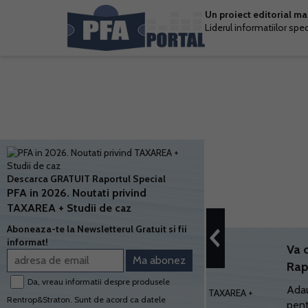
Un proiect editorial m
Liderul informatiilor spe
Descarca GRATUIT Raportul Special
PFA in 2026. Noutati privind
TAXAREA + Studii de caz
Aboneaza-te la Newsletterul Gratuit si fii
informat!
Va 
Rap
Da, vreau informatii despre produsele
Adau
Rentrop&Straton. Sunt de acord ca datele
pent