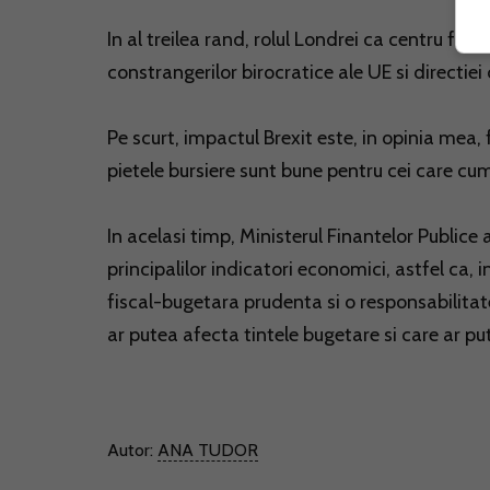
In al treilea rand, rolul Londrei ca centru fina
constrangerilor birocratice ale UE si directie
Pe scurt, impactul Brexit este, in opinia mea,
pietele bursiere sunt bune pentru cei care cu
In acelasi timp, Ministerul Finantelor Public
principalilor indicatori economici, astfel ca,
fiscal-bugetara prudenta si o responsabilita
ar putea afecta tintele bugetare si care ar pu
Autor:
ANA TUDOR