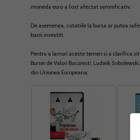
moneda euro a fost afectat semnificativ.
De asemenea, cotatiile la bursa ar putea sufer
banii investiti.
Pentru a lamuri aceste temeri si a clarifica s
Bursei de Valori Bucuresti, Ludwik Sobolewski, a
din Uniunea Europeana: