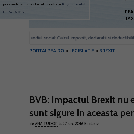
personale sa fie prelucrate conform
Regulamentul
PFA 
UE 679/2016
TAX
 pentru sediul social: Calcul impozit, declaratii si deductibilitate
PORTALPFA.RO
»
LEGISLATIE
»
BREXIT
BVB: Impactul Brexit nu e
sunt sigure in aceasta pe
de
ANA TUDOR
la 27 Iun. 2016
Exclusiv