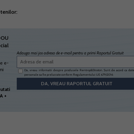
tenilor:
ADOU
cial
Adauga mai jos adresa de e-mail pentru a primi Raportul Gratuit
e e-
mi
Da, vreau informatii despre produsele Rentrop&Straton. Sunt de acord ca dat
personale sa fie prelucrate conform
Regulamentului UE 679/2016
utati
A +