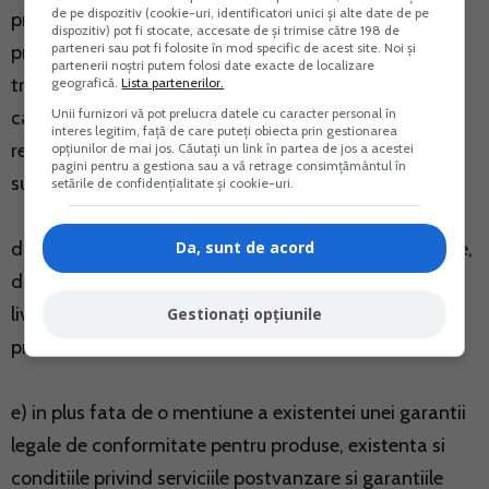
de pe dispozitiv (cookie-uri, identificatori unici și alte date de pe
produselor sau a serviciilor, modalitatea de calcul al
dispozitiv) pot fi stocate, accesate de și trimise către 198 de
parteneri sau pot fi folosite în mod specific de acest site. Noi și
pretului si, dupa caz, toate costurile suplimentare de
partenerii noștri putem folosi date exacte de localizare
transport, de livrare sau taxele postale sau, in cazul in
geografică.
Lista partenerilor.
Unii furnizori vă pot prelucra datele cu caracter personal în
care acestea nu pot fi calculate in avans in mod
interes legitim, față de care puteți obiecta prin gestionarea
rezonabil, mentionarea faptului ca aceste costuri
opțiunilor de mai jos. Căutați un link în partea de jos a acestei
pagini pentru a gestiona sau a vă retrage consimțământul în
suplimentare ar putea fi suportate de consumator;
setările de confidențialitate și cookie-uri.
Da, sunt de acord
d) dupa caz, modalitatile de plata, livrare si executare,
data pana la care profesionistul se angajeaza sa
livreze produsele sau sa presteze serviciile si politica
Gestionați opțiunile
profesionistului de solutionare a reclamatiilor;
e) in plus fata de o mentiune a existentei unei garantii
legale de conformitate pentru produse, existenta si
conditiile privind serviciile postvanzare si garantiile