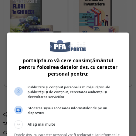
Afacere la cheie cu flori in
Manual de inventariere
ghiveci
Societati comerciale PFA
portalpfa.ro vă cere consimțământul
ONG
pentru folosirea datelor dvs. cu caracter
personal pentru:
Vreau acest produs →
Vreau acest produs →
Publicitate și conținut personalizat, măsurători ale
publicității și de conținut, cercetarea audienței și
dezvoltarea serviciilor
Stocarea și/sau accesarea informațiilor de pe un
dispozitiv
c) pretul total al produselor sau serviciilor cu toate
taxele incluse sau, in cazul in care pretul nu poate fi
Aflați mai multe
calculat in avans in mod rezonabil data fiind natura
Datele dvs. cu caracter personal vor fi prelucrate, iar informațiile