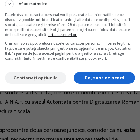
Aflați mai multe
ganului fiscal competent prin intermediul S.P.V. reglemen
Datele dvs. cu caracter personal vor fi prelucrate, iar informațiile de pe
rivind aprobarea Procedurii de comunicare prin mijloace
dispozitiv (cookie-uri, identificatori unici și alte date de pe dispozitiv) pot fi
stocate, accesate de și trimise către 198 de parteneri sau pot fi folosite în
ganul fiscal central si persoanele fizice, persoanele juridic
mod specific de acest site. Noi și partenerii noștri putem folosi date exacte
de localizare geografică.
Lista partenerilor.
Unii furnizori vă pot prelucra datele cu caracter personal în interes legitim,
față de care puteți obiecta prin gestionarea opțiunilor de mai jos. Căutați un
link în partea de jos a acestei pagini pentru a gestiona sau a vă retrage
mentata in baza prevederilor art. 79 " Transmiterea
consimțământul în setările de confidențialitate și cookie-uri.
onice de transmitere la distanta" alin. (4) "(4) In cazul
mise de catre contribuabil/platitor organului fiscal central
Gestionați opțiunile
Da, sunt de acord
ta, procedura de transmitere a cererilor, inscrisurilor ori
nsmitere la distanta, precum si conditiile in care aceasta
ui A.N.A.F. cu avizul Autoritatii pentru Digitalizarea Roman
dura fiscala.
eciproce intre doua persoane juridice, consider ca
nu este
civil, respectiv intocmirea unui Proces verbal de