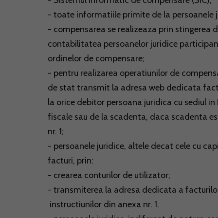
- Sistemul informatic de compensare (SIC);
- toate informatiile primite de la persoanele 
- compensarea se realizeaza prin stingerea da
contabilitatea persoanelor juridice participan
ordinelor de compensare;
- pentru realizarea operatiunilor de compensa
de stat transmit la adresa web dedicata factu
la orice debitor persoana juridica cu sediul i
fiscale sau de la scadenta, daca scadenta est
nr. 1;
- persoanele juridice, altele decat cele cu ca
facturi, prin:
- crearea conturilor de utilizator;
- transmiterea la adresa dedicata a facturil
instructiunilor din anexa nr. 1.