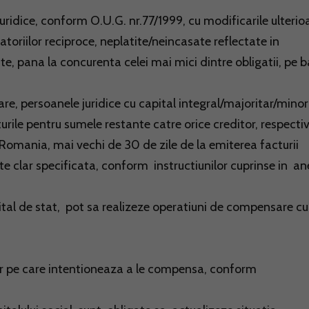
juridice, conform O.U.G. nr.77/1999, cu modificarile ulterio
toriilor reciproce, neplatite/neincasate reflectate in
te, pana la concurenta celei mai mici dintre obligatii, pe 
re, persoanele juridice cu capital integral/majoritar/minor
rile pentru sumele restante catre orice creditor, respecti
n Romania, mai vechi de 30 de zile de la emiterea facturii
e clar specificata, conform instructiunilor cuprinse in a
pital de stat, pot sa realizeze operatiuni de compensare cu
or pe care intentioneaza a le compensa, conform