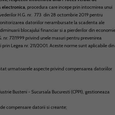
 electronica
, procedura care incepe prin intocmirea unui
ederilor H.G. nr. 773 din 28 octombrie 2019 pentru
nitorizarea datoriilor nerambursate la scadenta ale
 diminuarii blocajului financiar si a pierderilor din economi
 nr. 77/1999 privind unele masuri pentru prevenirea
i prin Legea nr. 211/2001. Aceste norme sunt aplicabile din
entat urmatoarele aspecte privind compensarea datoriilor
dustrie Busteni - Sucursala Bucuresti (CPPI), gestioneaza
i de compensare datorii si creante;