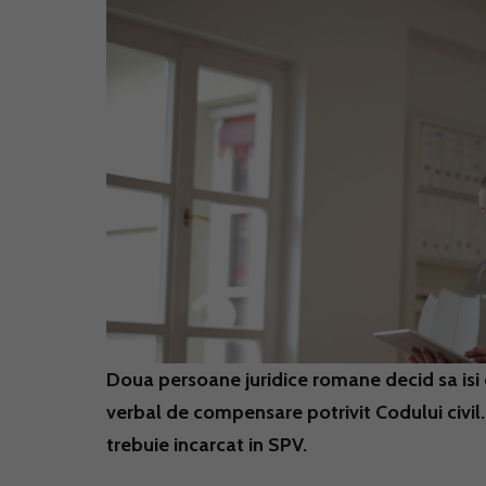
Doua persoane juridice romane decid sa isi
verbal de compensare potrivit Codului civil
trebuie incarcat in SPV.