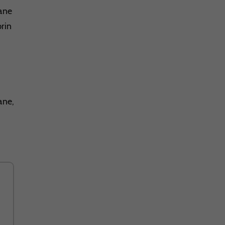
ane
rin
ane,