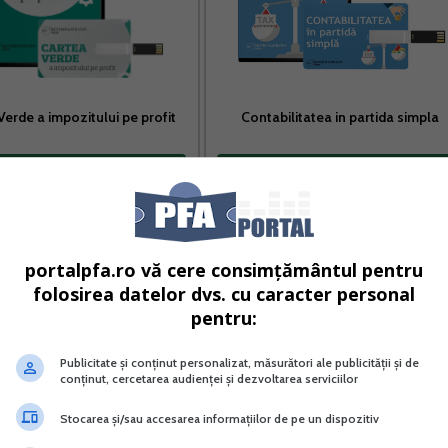
Verde a impozitului pe profit
Contabilitatea in partida simpla
Vreau acest produs →
Vreau acest produs →
a nr. 71/2011 pentru punerea in aplicare a Legii nr. 287/2009
portalpfa.ro vă cere consimțământul pentru
folosirea datelor dvs. cu caracter personal
vazuta la art. 3 din Codul civil include categoriile de
pentru:
c, precum si orice alte persoane autorizate sa desfasoare
cum aceste notiuni sunt prevazute de lege, la data intrarii
Publicitate și conținut personalizat, măsurători ale publicității și de
conținut, cercetarea audienței și dezvoltarea serviciilor
Stocarea și/sau accesarea informațiilor de pe un dispozitiv
doua persoane juridice cu scopul stingerii datoriilor