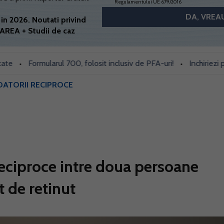
Regulamentului UE 679/2016
in 2026. Noutati privind
AREA + Studii de caz
Formularul 700, folosit inclusiv de PFA-uri!
Inchiriezi prin B
•
•
ATORII RECIPROCE
eciproce intre doua persoane
t de retinut