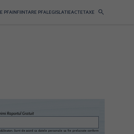
search
E PFA
INFIINTARE PFA
LEGISLATIE
ACTE
TAXE
imi Raportul Gratuit
&Straton. Sunt de acord ca datele personale sa fie prelucrate conform