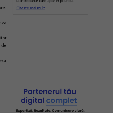
la intrebarile care apar in practica
are.
Citeste mai mult
baza
itar
v de
nexa