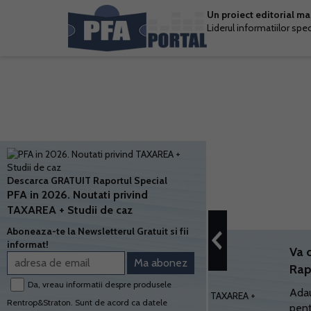
Un proiect editorial m
Liderul informatiilor spe
Descarca GRATUIT Raportul Special
PFA in 2026. Noutati privind
TAXAREA + Studii de caz
Aboneaza-te la Newsletterul Gratuit si fii
informat!
Va 
Rap
Da, vreau informatii despre produsele
Adau
Rentrop&Straton. Sunt de acord ca datele
pent