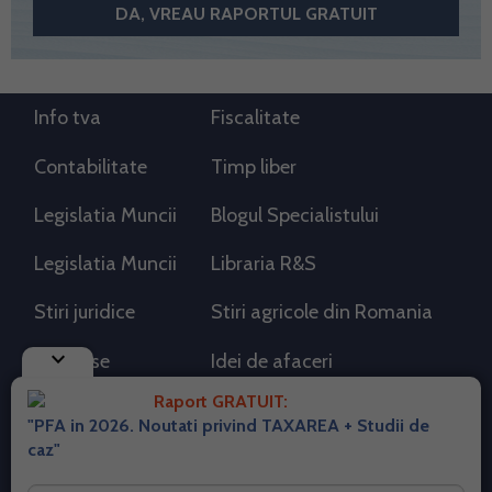
Info tva
Fiscalitate
Contabilitate
Timp liber
Legislatia Muncii
Blogul Specialistului
Legislatia Muncii
Libraria R&S
Stiri juridice
Stiri agricole din Romania
keyboard_arrow_down
AdSense
Idei de afaceri
Raport GRATUIT:
"PFA in 2026. Noutati privind TAXAREA + Studii de
RSS Flux RSS 2.0
caz"
Sitemap XML