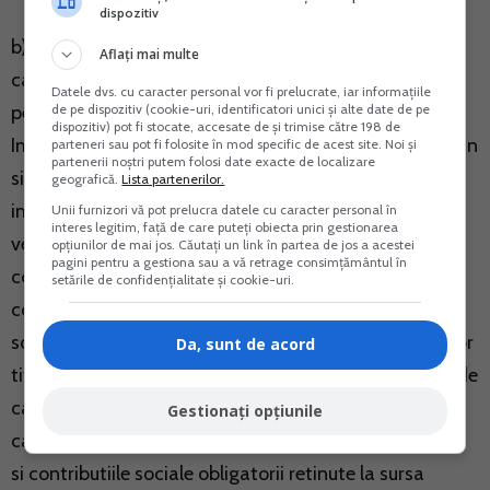
dispozitiv
b) Aceasta formula se identifica metodologiei de
Aflați mai multe
calcul a impozitului final. Persoana fizica poate opta
Datele dvs. cu caracter personal vor fi prelucrate, iar informațiile
de pe dispozitiv (cookie-uri, identificatori unici și alte date de pe
pentru stabilirea impozitului pe venit ca impozit final.
dispozitiv) pot fi stocate, accesate de și trimise către 198 de
Impozitul pe venit final in cota de 16% se calculeaza, in
parteneri sau pot fi folosite în mod specific de acest site. Noi și
partenerii noștri putem folosi date exacte de localizare
situatia in care persoana opteaza pentru acest tip de
geografică.
Lista partenerilor.
impunere, prin retinere la sursa la momentul platii
Unii furnizori vă pot prelucra datele cu caracter personal în
interes legitim, față de care puteți obiecta prin gestionarea
veniturilor de catre platitorii veniturilor, prin aplicarea
opțiunilor de mai jos. Căutați un link în partea de jos a acestei
pagini pentru a gestiona sau a vă retrage consimțământul în
cotei de 16% asupra venitului brut din care se deduce
setările de confidențialitate și cookie-uri.
cota forfetara de cheltuieli, dupa caz, si contributiile
sociale obligatorii retinute la sursa potrivit prevederilor
Da, sunt de acord
titlului V - Contributii sociale obligatorii. Astfel, baza de
calcul a impozitului pe venit final este venitul brut din
Gestionați opțiunile
care se deduce cota forfetara de cheltuieli, dupa caz,
si contributiile sociale obligatorii retinute la sursa