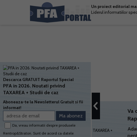
Un proiect editorial m
Liderul informatiilor spe
Descarca GRATUIT Raportul Special
PFA in 2026. Noutati privind
TAXAREA + Studii de caz
Aboneaza-te la Newsletterul Gratuit si fii
informat!
Va 
Rap
Da, vreau informatii despre produsele
Adau
Rentrop&Straton. Sunt de acord ca datele
pent