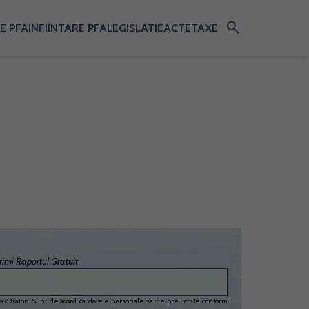
search
E PFA
INFIINTARE PFA
LEGISLATIE
ACTE
TAXE
imi Raportul Gratuit
&Straton. Sunt de acord ca datele personale sa fie prelucrate conform