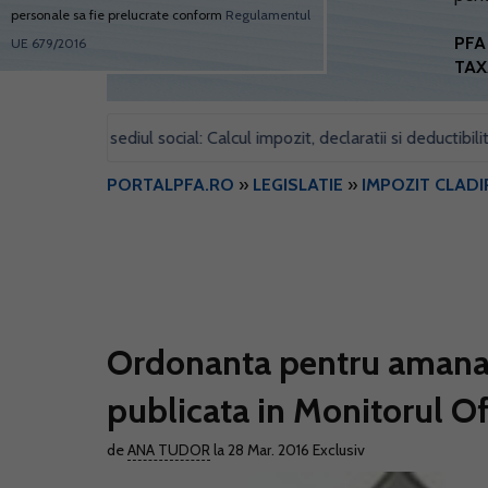
personale sa fie prelucrate conform
Regulamentul
PFA 
UE 679/2016
TAX
 pentru sediul social: Calcul impozit, declaratii si deductibilitate
PORTALPFA.RO
»
LEGISLATIE
»
IMPOZIT CLADI
Ordonanta pentru amanare
publicata in Monitorul Of
de
ANA TUDOR
la 28 Mar. 2016
Exclusiv