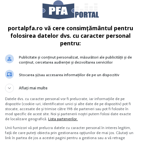
portalpfa.ro vă cere consimțământul pentru
folosirea datelor dvs. cu caracter personal
e la cheie cu flori in ghiveci
Cultura castravetelui anti-diabet
pentru:
Vreau acest produs →
Vreau acest produs →
Publicitate și conținut personalizat, măsurători ale publicității și de
conținut, cercetarea audienței și dezvoltarea serviciilor
Stocarea și/sau accesarea informațiilor de pe un dispozitiv
Aflați mai multe
pe cladiri a fost primita cu bratele deschise de proprietar
Datele dvs. cu caracter personal vor fi prelucrate, iar informațiile de pe
dispozitiv (cookie-uri, identificatori unici și alte date de pe dispozitiv) pot fi
care aduc clarificari in acest sens au fost publicate abia l
stocate, accesate de și trimise către 198 de parteneri sau pot fi folosite în
mod specific de acest site. Noi și partenerii noștri putem folosi date exacte
de localizare geografică.
Lista partenerilor.
Unii furnizori vă pot prelucra datele cu caracter personal în interes legitim,
ru impozitul pe locuinta, terenuri si mijloace de transport
față de care puteți obiecta prin gestionarea opțiunilor de mai jos. Căutați un
link în partea de jos a acestei pagini pentru a gestiona sau a vă retrage