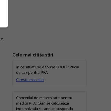
ie
re
Cele mai citite stiri
In ce situatii se depune D700: Studiu
de caz pentru PFA
Citeste mai mult
Concediul de maternitate pentru
medicii PFA: Cum se calculeaza
indemnizatia si cand se suspenda