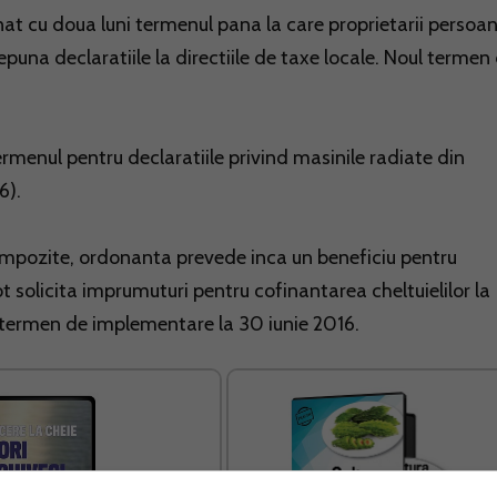
t cu doua luni termenul pana la care proprietarii persoa
depuna declaratiile la directiile de taxe locale. Noul termen
ermenul pentru declaratiile privind masinile radiate din
6).
impozite, ordonanta prevede inca un beneficiu pentru
ot solicita imprumuturi pentru cofinantarea cheltuielilor la
u termen de implementare la 30 iunie 2016.