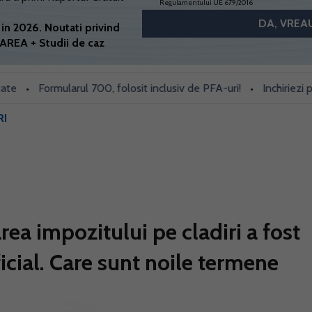
Regulamentului UE 679/2016
in 2026. Noutati privind
AREA + Studii de caz
Formularul 700, folosit inclusiv de PFA-uri!
Inchiriezi prin B
•
•
RI
a impozitului pe cladiri a fost
icial. Care sunt noile termene