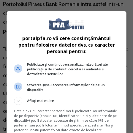
Portofoliul Piraeus Bank Romania intra astfel intr-un
club select al bancilor care ofera facilitatea
contactless pentru toate cardurile (de unde mai fac
parte la momentul actual doar doua banci).
portalpfa.ro vă cere consimțământul
pentru folosirea datelor dvs. cu caracter
“La doar 6 luni de la lansarea cardurilor contactless de
personal pentru:
credit, Piraeus Bank Romania a implementat aceasta
Publicitate și conținut personalizat, măsurători ale
functionalitate si pentru cele de debit din dorinta de a
publicității și de conținut, cercetarea audienței și
dezvoltarea serviciilor
oferi clientilor nostri un plus de confort in utilizarea
cardurilor indiferent de tipul de card detinut. Cand
Stocarea și/sau accesarea informațiilor de pe un
dispozitiv
utilizam cardul pentru a ne cumpara dimineata
Aflați mai multe
cafeaua preferata, pentru a achita pranzul sau pentru
orice alta cumparatura cu o valoare mai mica de 100
Datele dvs. cu caracter personal vor fi prelucrate, iar informațiile
de pe dispozitiv (cookie-uri, identificatori unici și alte date de pe
de lei, cardul contactless ne ajuta sa realizam
dispozitiv) pot fi stocate, accesate de și trimise către 198 de
parteneri sau pot fi folosite în mod specific de acest site. Noi și
tranzactia mai repede, mai comod si in deplina
partenerii noștri putem folosi date exacte de localizare