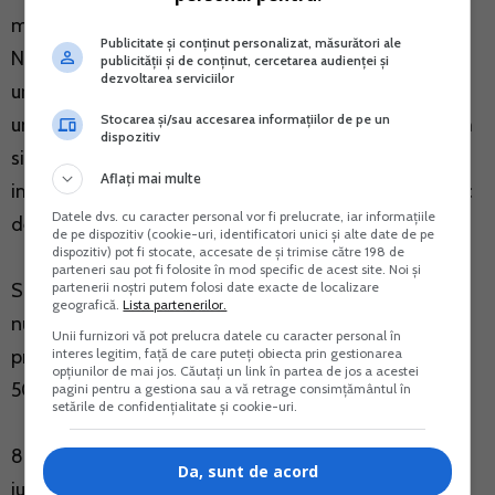
membru al Uniunii Europene si notificate catre Banca
Publicitate și conținut personalizat, măsurători ale
Nationala a Romaniei, potrivit legii, efectuate ca
publicității și de conținut, cercetarea audienței și
dezvoltarea serviciilor
urmare a transferului dreptului de proprietate asupra
Stocarea și/sau accesarea informațiilor de pe un
unor bunuri sau drepturi, a prestarii de servicii, precum
dispozitiv
si cele reprezentand acordarea/restituirea de
Aflați mai multe
imprumuturi, se pot efectua in limita unui plafon zilnic
Datele dvs. cu caracter personal vor fi prelucrate, iar informațiile
de 50.000 lei/tranzactie.
de pe dispozitiv (cookie-uri, identificatori unici și alte date de pe
dispozitiv) pot fi stocate, accesate de și trimise către 198 de
parteneri sau pot fi folosite în mod specific de acest site. Noi și
partenerii noștri putem folosi date exacte de localizare
Sunt interzise incasarile si platile fragmentate in
geografică.
Lista partenerilor.
numerar pentru tranzactiile mai mari de 50.000 lei,
Unii furnizori vă pot prelucra datele cu caracter personal în
interes legitim, față de care puteți obiecta prin gestionarea
precum si fragmentarea unei tranzactii mai mari de
opțiunilor de mai jos. Căutați un link în partea de jos a acestei
50.000 lei.
pagini pentru a gestiona sau a vă retrage consimțământul în
setările de confidențialitate și cookie-uri.
8. Operatiunile de incasari si plati intre persoanele
Da, sunt de acord
juridice si persoanele fizice in calitate de