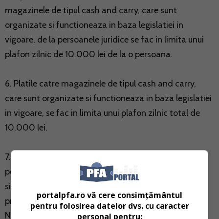
magazinele de tipul cash and carry, care sunt
organizate si functioneaza in baza legislatiei in
vigoare, de la persoanele juridice se fac in limita unui
plafon zilnic de 10.000 lei de la o persoana.
6. Platile catre magazinele de tipul cash and carry,
care sunt organizate si functioneaza in baza legislatiei
in vigoare, se fac in limita unui plafon zilnic total de
10.000 lei.
7. Operatiunile de incasari si plati in numerar intre
persoanele fizice, altele decat operatiunile de incasari
si plati realizate prin intermediul institutiilor care
portalpfa.ro vă cere consimțământul
presteaza servicii de plata autorizate de Banca
pentru folosirea datelor dvs. cu caracter
Nationala a Romaniei sau autorizate in alt stat
personal pentru: