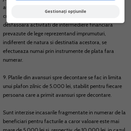
asociati/actionari/administratori/persoane fizice/alti
Gestionați opțiunile
creditori exclusiv creditorii institutionali care
desfasoara activitati de intermediere financiara
prevazute de lege reprezentand imprumuturi,
indiferent de natura si destinatia acestora, se
efectueaza numai prin instrumente de plata fara
numerar.
9. Platile din avansuri spre decontare se fac in limita
unui plafon zilnic de 5.000 lei, stabilit pentru fiecare
persoana care a primit avansuri spre decontare.
Sunt interzise incasarile fragmentate in numerar de la
beneficiari pentru facturile a caror valoare este mai
mare de 5.000 lei si, respectiv, de 10.000 lei, in cazul