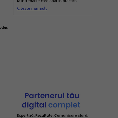
la intrebarile care apar in practica
Citeste mai mult
redus