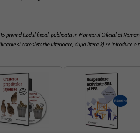
15 privind Codul fiscal, publicata in Monitorul Oficial al Romani
icarile si completarile ulterioare, dupa litera k) se introduce o