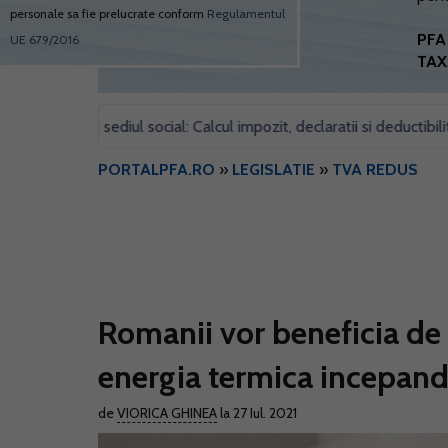
personale sa fie prelucrate conform
Regulamentul
PFA 
UE 679/2016
TAX
pentru sediul social: Calcul impozit, declaratii si deductibilitate
•
PORTALPFA.RO
»
LEGISLATIE
»
TVA REDUS
Romanii vor beneficia de
energia termica incepan
de
VIORICA GHINEA
la 27 Iul. 2021