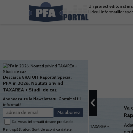
Un proiect editorial m
Liderul informatiilor spe
Descarca GRATUIT Raportul Special
PFA in 2026. Noutati privind
TAXAREA + Studii de caz
Aboneaza-te la Newsletterul Gratuit si fii
informat!
Va 
Rap
Da, vreau informatii despre produsele
Adau
Rentrop&Straton. Sunt de acord ca datele
pent