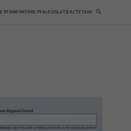
search
E PFA
INFIINTARE PFA
LEGISLATIE
ACTE
TAXE
imi Raportul Gratuit
&Straton. Sunt de acord ca datele personale sa fie prelucrate conform