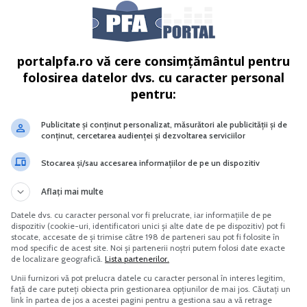
erea prepelitelor japoneze
Suspendare activitate SRL si PFA
Tratament fiscal-contabil
Vreau acest produs →
Vreau acest produs →
portalpfa.ro vă cere consimțământul pentru
folosirea datelor dvs. cu caracter personal
pentru:
Publicitate și conținut personalizat, măsurători ale publicității și de
conținut, cercetarea audienței și dezvoltarea serviciilor
Stocarea și/sau accesarea informațiilor de pe un dispozitiv
dupa 6 luni de la publicarea Legii nr. 196/2021 in Monitoru
22.
Aflați mai multe
Datele dvs. cu caracter personal vor fi prelucrate, iar informațiile de pe
dispozitiv (cookie-uri, identificatori unici și alte date de pe dispozitiv) pot fi
stocate, accesate de și trimise către 198 de parteneri sau pot fi folosite în
mod specific de acest site. Noi și partenerii noștri putem folosi date exacte
stari de servicii se mai aplica cota redusa de TVA de 5%
.
de localizare geografică.
Lista partenerilor.
Unii furnizori vă pot prelucra datele cu caracter personal în interes legitim,
față de care puteți obiecta prin gestionarea opțiunilor de mai jos. Căutați un
link în partea de jos a acestei pagini pentru a gestiona sau a vă retrage
 din echipa
Portalpfa.ro
din anul 2017, unde se concentreaza pe