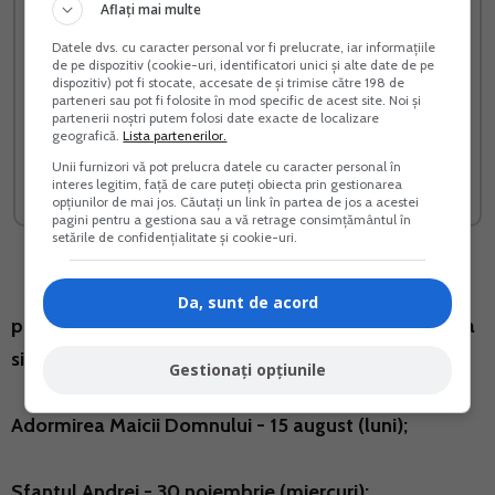
Aflați mai multe
Datele dvs. cu caracter personal vor fi prelucrate, iar informațiile
de pe dispozitiv (cookie-uri, identificatori unici și alte date de pe
dispozitiv) pot fi stocate, accesate de și trimise către 198 de
parteneri sau pot fi folosite în mod specific de acest site. Noi și
partenerii noștri putem folosi date exacte de localizare
Contabilitatea in partida
PFA II IF Taxe Impozite
geografică.
Lista partenerilor.
simpla
Deduceri Contributii 2026
Unii furnizori vă pot prelucra datele cu caracter personal în
interes legitim, față de care puteți obiecta prin gestionarea
Vreau acest produs →
Vreau acest produs →
opțiunilor de mai jos. Căutați un link în partea de jos a acestei
pagini pentru a gestiona sau a vă retrage consimțământul în
setările de confidențialitate și cookie-uri.
Da, sunt de acord
prima si a doua zi de Rusalii - 19 si 20 iunie (duminica
si luni);
Gestionați opțiunile
Adormirea Maicii Domnului - 15 august (luni);
Sfantul Andrei - 30 noiembrie (miercuri);