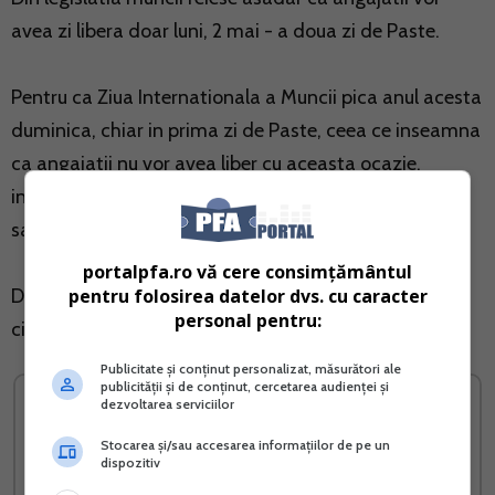
avea zi libera doar luni, 2 mai - a doua zi de Paste.
Pentru ca Ziua Internationala a Muncii pica anul acesta
duminica, chiar in prima zi de Paste, ceea ce inseamna
ca angajatii nu vor avea liber cu aceasta ocazie,
inseamna ca pana la sfarsitul anului 2016 mai raman
sapte zile libere declarate sarbatori legale.
portalpfa.ro vă cere consimțământul
pentru folosirea datelor dvs. cu caracter
Din cele sapte zile de sarbatori legale in 2016, doar
personal pentru:
cinci pica in timpul saptamanii:
Publicitate și conținut personalizat, măsurători ale
publicității și de conținut, cercetarea audienței și
dezvoltarea serviciilor
Stocarea și/sau accesarea informațiilor de pe un
dispozitiv