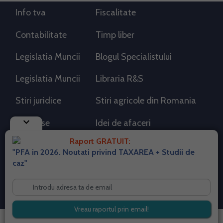
Info tva
Fiscalitate
Contabilitate
Timp liber
Legislatia Muncii
Blogul Specialistului
Legislatia Muncii
Libraria R&S
Stiri juridice
Stiri agricole din Romania
keyboard_arrow_down
AdSense
Idei de afaceri
Raport GRATUIT:
"PFA in 2026. Noutati privind TAXAREA + Studii de
RSS Flux RSS 2.0
caz"
Sitemap XML
Despre cookies
Parterneri PortalPFA
Termeni si conditii
Contact