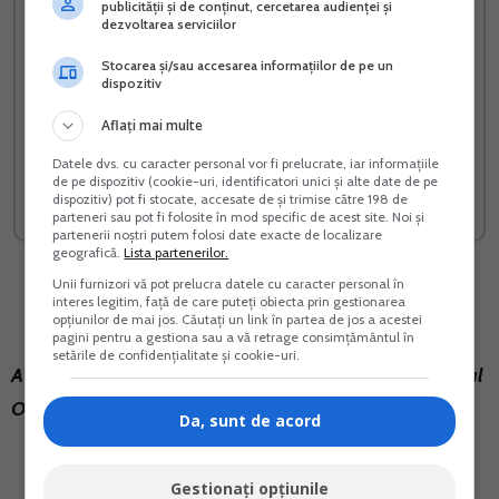
publicității și de conținut, cercetarea audienței și
dezvoltarea serviciilor
Stocarea și/sau accesarea informațiilor de pe un
dispozitiv
Cultura castravetelui anti-
Ghid complet Impozitul pe
Aflați mai multe
diabet
venit si contributiile
sociale
Datele dvs. cu caracter personal vor fi prelucrate, iar informațiile
de pe dispozitiv (cookie-uri, identificatori unici și alte date de pe
dispozitiv) pot fi stocate, accesate de și trimise către 198 de
Vreau acest produs →
Vreau acest produs →
parteneri sau pot fi folosite în mod specific de acest site. Noi și
partenerii noștri putem folosi date exacte de localizare
geografică.
Lista partenerilor.
Unii furnizori vă pot prelucra datele cu caracter personal în
interes legitim, față de care puteți obiecta prin gestionarea
opțiunilor de mai jos. Căutați un link în partea de jos a acestei
pagini pentru a gestiona sau a vă retrage consimțământul în
setările de confidențialitate și cookie-uri.
Atentie! Masurile inca nu au fost publicate in Monitorul
Oficial.
Da, sunt de acord
Gestionați opțiunile