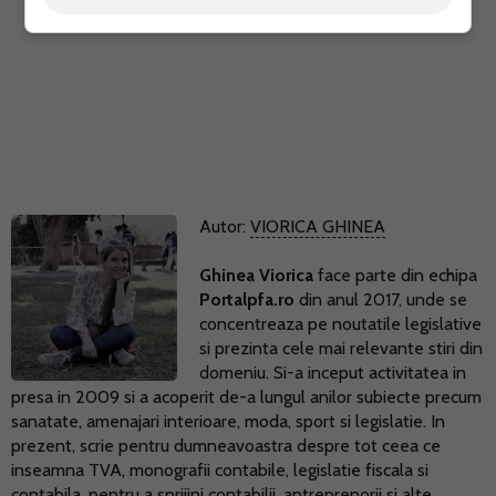
Autor:
VIORICA GHINEA
Ghinea Viorica
face parte din echipa
Portalpfa.ro
din anul 2017, unde se
concentreaza pe noutatile legislative
si prezinta cele mai relevante stiri din
domeniu. Si-a inceput activitatea in
presa in 2009 si a acoperit de-a lungul anilor subiecte precum
sanatate, amenajari interioare, moda, sport si legislatie. In
prezent, scrie pentru dumneavoastra despre tot ceea ce
inseamna TVA, monografii contabile, legislatie fiscala si
contabila, pentru a sprijini contabilii, antreprenorii si alte