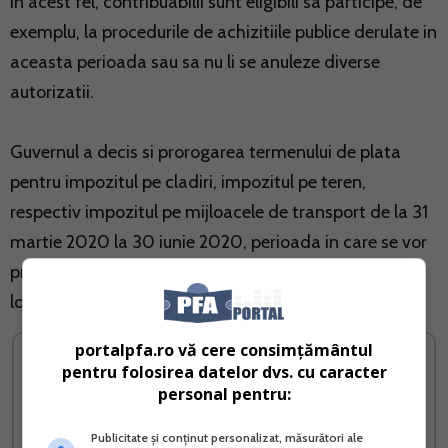
In acest fel, contribuabilii sunt eligibili sa participe, de
exemplu, la procedurile de achizitiile publice derulate in
aceasta perioada sau sa nu li se anuleze diverse
autorizatii.
Guvernul a decis si prorogarea termenului de plata
pentru impozitul pe cladiri, impozitul pe teren,
respectiv impozitul pe mijloacele de transport de la 31
martie 2020 la 30 iunie 2020, perioada in care se vor
primi in continuare bonificatiile stabilite de consiliile
locale.
portalpfa.ro vă cere consimțământul
pentru folosirea datelor dvs. cu caracter
personal pentru:
Publicitate și conținut personalizat, măsurători ale