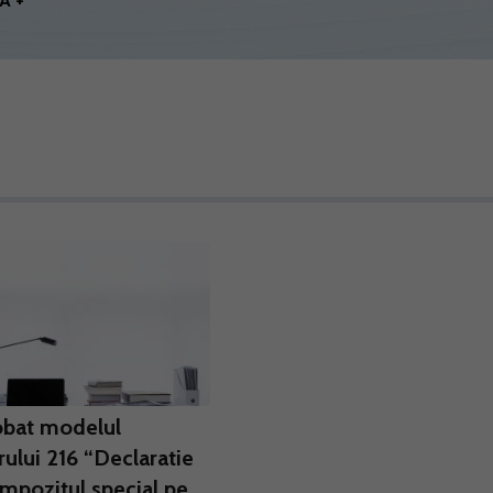
A +
obat modelul
ului 216 “Declaratie
impozitul special pe