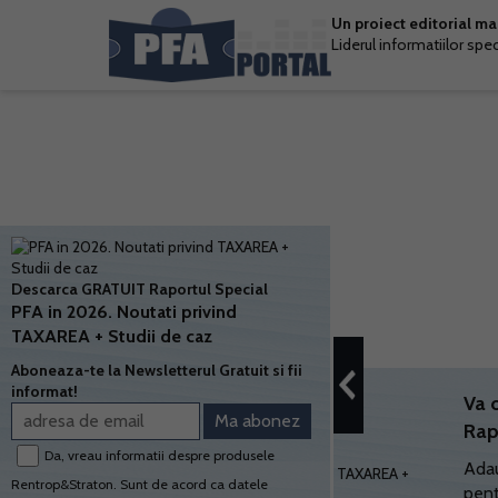
Un proiect editorial m
Liderul informatiilor spe
Descarca GRATUIT Raportul Special
PFA in 2026. Noutati privind
TAXAREA + Studii de caz
Aboneaza-te la Newsletterul Gratuit si fii
informat!
Va 
Rap
Da, vreau informatii despre produsele
Adau
Rentrop&Straton. Sunt de acord ca datele
pent