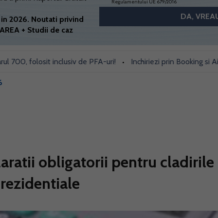
Regulamentului UE 679/2016
in 2026. Noutati privind
AREA + Studii de caz
 folosit inclusiv de PFA-uri!
Inchiriezi prin Booking si Airbnb? 
•
6
ratii obligatorii pentru cladirile
erezidentiale