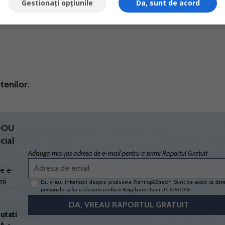
Gestionați opțiunile
Da, sunt de acord
l Local daca platesc impozitul pana la termenul stabilit.
tenilor:
ADOU
cial
Adauga mai jos adresa de e-mail pentru a primi Raportul Gratuit
e e-
mi
Da, vreau informatii despre produsele Rentrop&Straton. Sunt de acord ca dat
personale sa fie prelucrate conform
Regulamentului UE 679/2016
utati