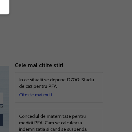
Cele mai citite stiri
In ce situatii se depune D700: Studiu
de caz pentru PFA
Citeste mai mult
ele
Concediul de maternitate pentru
medicii PFA: Cum se calculeaza
indemnizatia si cand se suspenda