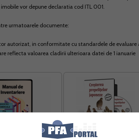
e imobile vor depune declaratia cod ITL 001.
 dintre urmatoarele documente:
tor autorizat, in conformitate cu standardele de evaluare 
are reflecta valoarea cladirii ulterioara datei de 1 ianuarie