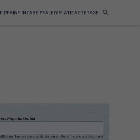
search
E PFA
INFIINTARE PFA
LEGISLATIE
ACTE
TAXE
imi Raportul Gratuit
&Straton. Sunt de acord ca datele personale sa fie prelucrate conform