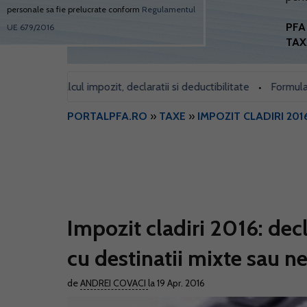
personale sa fie prelucrate conform
Regulamentul
PFA 
UE 679/2016
TAX
ial: Calcul impozit, declaratii si deductibilitate
Formularul 700,
•
PORTALPFA.RO
»
TAXE
»
IMPOZIT CLADIRI 201
Impozit cladiri 2016: decla
cu destinatii mixte sau n
de
ANDREI COVACI
la 19 Apr. 2016