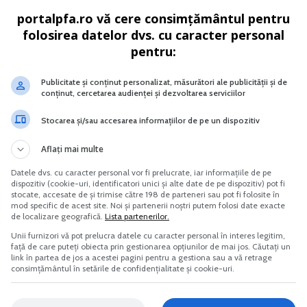
portalpfa.ro vă cere consimțământul pentru
 de inventariere Societati
Cresterea prepelitelor japoneze
comerciale PFA ONG
folosirea datelor dvs. cu caracter personal
pentru:
Vreau acest produs →
Vreau acest produs →
Publicitate și conținut personalizat, măsurători ale publicității și de
conținut, cercetarea audienței și dezvoltarea serviciilor
iese valoarea cladirii, in cazul unei cladiri finalizate in ult
Stocarea și/sau accesarea informațiilor de pe un dispozitiv
Aflați mai multe
Datele dvs. cu caracter personal vor fi prelucrate, iar informațiile de pe
 asupra unei cladiri, in ultimii 5 ani, din care reiese valoa
dispozitiv (cookie-uri, identificatori unici și alte date de pe dispozitiv) pot fi
stocate, accesate de și trimise către 198 de parteneri sau pot fi folosite în
mod specific de acest site. Noi și partenerii noștri putem folosi date exacte
de localizare geografică.
Lista partenerilor.
Unii furnizori vă pot prelucra datele cu caracter personal în interes legitim,
 se evidentiaza distinct, impozitul pe cladiri se va stabili l
față de care puteți obiecta prin gestionarea opțiunilor de mai jos. Căutați un
link în partea de jos a acestei pagini pentru a gestiona sau a vă retrage
consimțământul în setările de confidențialitate și cookie-uri.
ezidentiala nu vor depune declaratia ITL 001, insa pot