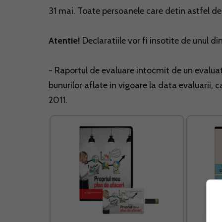
31 mai. Toate persoanele care detin astfel d
Atentie!
Declaratiile vor fi insotite de unul
- Raportul de evaluare intocmit de un evalua
bunurilor aflate in vigoare la data evaluarii, c
2011.