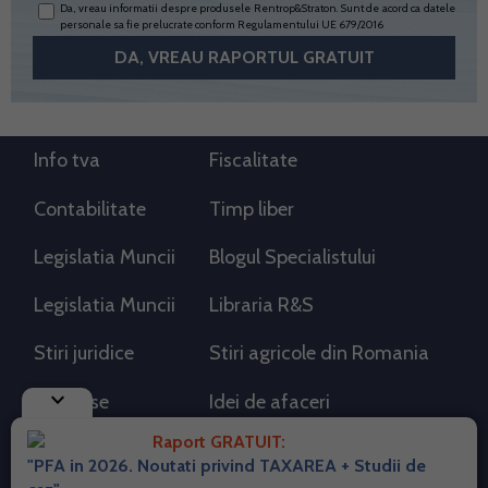
Da, vreau informatii despre produsele Rentrop&Straton. Sunt de acord ca datele
personale sa fie prelucrate conform
Regulamentului UE 679/2016
Info tva
Fiscalitate
Contabilitate
Timp liber
Legislatia Muncii
Blogul Specialistului
Legislatia Muncii
Libraria R&S
Stiri juridice
Stiri agricole din Romania
keyboard_arrow_down
AdSense
Idei de afaceri
Raport GRATUIT:
"PFA in 2026. Noutati privind TAXAREA + Studii de