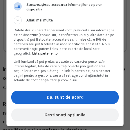
Stocarea și/sau accesarea informațiilor de pe un
dispozitiv
Ghid complet Impozitul pe
3 culturi profitabile - Goji
Aflați mai multe
venit si contributiile
Merisoare Aronia
sociale
Datele dvs. cu caracter personal vor fi prelucrate, iar informațiile
de pe dispozitiv (cookie-uri, identificatori unici și alte date de pe
dispozitiv) pot fi stocate, accesate de și trimise către 198 de
Vreau acest produs →
Vreau acest produs →
parteneri sau pot fi folosite în mod specific de acest site. Noi și
partenerii noștri putem folosi date exacte de localizare
geografică.
Lista partenerilor.
Unii furnizori vă pot prelucra datele cu caracter personal în
interes legitim, față de care puteți obiecta prin gestionarea
In plus, constituie obiect al drepturilor de autor operele
opțiunilor de mai jos. Căutați un link în partea de jos a acestei
pagini pentru a gestiona sau a vă retrage consimțământul în
originale de creatie intelectuala in domeniile: literar,
setările de confidențialitate și cookie-uri.
artistic, stiintific.
Da, sunt de acord
Referitor la cesiunea drepturilor de autor, precizam ca
numai drepturile patrimoniale ale autorului sunt
Gestionați opțiunile
cesibile, potrivit art. 39 alin. (1) din Legea nr.8/1996 cu