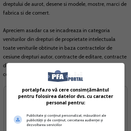
dreptului de aurot, desene si modele, mostre, marci de
fabrica si de comert.
Apreciem asadar ca se incadreaza in categoria
veniturilor din drepturi de proprietate intelectuala
toate veniturile obtinute in baza contractelor de
cesiune drepturi autor, contracte de editare, contracte
de reprezentare teatrala sau de executie muzicala si
cele de inchiriere a unei opere.
portalpfa.ro vă cere consimțământul
pentru folosirea datelor dvs. cu caracter
personal pentru:
Publicitate și conținut personalizat, măsurători ale
publicității și de conținut, cercetarea audienței și
dezvoltarea serviciilor