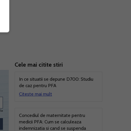
Cele mai citite stiri
In ce situatii se depune D700: Studiu
de caz pentru PFA
Citeste mai mult
ele
Concediul de maternitate pentru
medicii PFA: Cum se calculeaza
indemnizatia si cand se suspenda