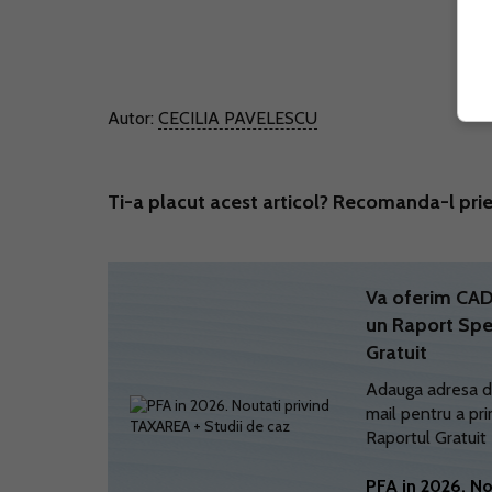
Autor:
CECILIA PAVELESCU
Ti-a placut acest articol? Recomanda-l prie
Va oferim C
un Raport Spe
Gratuit
Adauga adresa d
mail pentru a pri
Raportul Gratuit
PFA in 2026. No