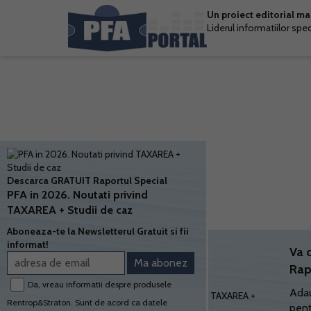
Un proiect editorial m
Liderul informatiilor spe
Descarca GRATUIT Raportul Special
PFA in 2026. Noutati privind
TAXAREA + Studii de caz
Aboneaza-te la Newsletterul Gratuit si fii
informat!
Va 
Rap
Da, vreau informatii despre produsele
Adau
Rentrop&Straton. Sunt de acord ca datele
pent