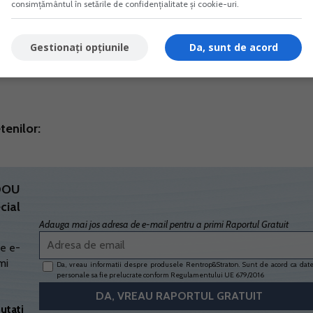
consimțământul în setările de confidențialitate și cookie-uri.
Gestionați opțiunile
Da, sunt de acord
tenilor:
ADOU
cial
Adauga mai jos adresa de e-mail pentru a primi Raportul Gratuit
e e-
mi
Da, vreau informatii despre produsele Rentrop&Straton. Sunt de acord ca dat
personale sa fie prelucrate conform
Regulamentului UE 679/2016
utati