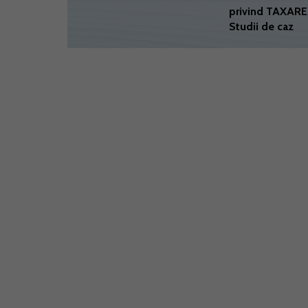
privind TAXARE
Studii de caz