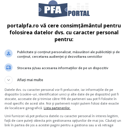
lul social Noi reglementari
Afacere la cheie cu flori in ghiveci
portalpfa.ro vă cere consimțământul pentru
cale contabile si juridice
folosirea datelor dvs. cu caracter personal
pentru:
Vreau acest produs →
Vreau acest produs →
Publicitate și conținut personalizat, măsurători ale publicității și de
conținut, cercetarea audienței și dezvoltarea serviciilor
Stocarea și/sau accesarea informațiilor de pe un dispozitiv
azierul fiscal (5 ani potrivit reglementarilor anterioare) - pe
Aflați mai multe
erespectarea regimului produselor accizabile,
Datele dvs. cu caracter personal vor fi prelucrate, iar informațiile de pe
dispozitiv (cookie-uri, identificatori unici și alte date de pe dispozitiv) pot fi
stocate, accesate de și trimise către 198 de parteneri sau pot fi folosite în
cazierul fiscal (1 an potrivit reglementarilor anterioare) - pe
mod specific de acest site. Noi și partenerii noștri putem folosi date exacte
le.
de localizare geografică.
Lista partenerilor.
Unii furnizori vă pot prelucra datele cu caracter personal în interes legitim,
față de care puteți obiecta prin gestionarea opțiunilor de mai jos. Căutați un
link în partea de jos a acestei pagini pentru a gestiona sau a vă retrage