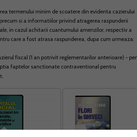
ea termenului minim de scoatere din evidenta cazierului
 precum si a informatiilor privind atragerea raspunderii
ale, in cazul achitarii cuantumului amenzilor, respectiv a
pentru care a fost atrasa raspunderea, dupa cum urmeaza:
cazierul fiscal (1 an potrivit reglementarilor anterioare) - pe
ptia faptelor sanctionate contraventional pentru
e,