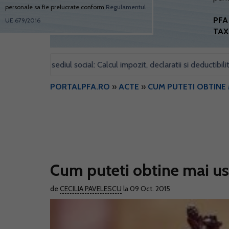
personale sa fie prelucrate conform
Regulamentul
PFA 
UE 679/2016
TAX
l pentru sediul social: Calcul impozit, declaratii si deductibilitate
PORTALPFA.RO
»
ACTE
»
CUM PUTETI OBTINE 
Cum puteti obtine mai uso
de
CECILIA PAVELESCU
la 09 Oct. 2015