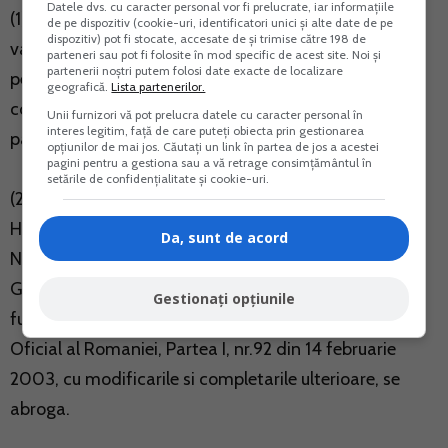
Datele dvs. cu caracter personal vor fi prelucrate, iar informațiile
(1) Faptele sanctionate de legile fiscale, contabile,
de pe dispozitiv (cookie-uri, identificatori unici și alte date de pe
dispozitiv) pot fi stocate, accesate de și trimise către 198 de
vamale si de cele care privesc disciplina financiara
parteneri sau pot fi folosite în mod specific de acest site. Noi și
partenerii noștri putem folosi date exacte de localizare
pentru care se inscriu informatii in cazierul fiscal al
geografică.
Lista partenerilor.
contribuabilului, sunt prevazute in anexa care face
Unii furnizori vă pot prelucra datele cu caracter personal în
interes legitim, față de care puteți obiecta prin gestionarea
parte integranta din prezenta hotarare.
opțiunilor de mai jos. Căutați un link în partea de jos a acestei
pagini pentru a gestiona sau a vă retrage consimțământul în
setările de confidențialitate și cookie-uri.
(2) La data intrarii in vigoare a prezentei hotarari,
Hotararea Guvernului nr.31/2003 privind aprobarea
Da, sunt de acord
Normelor metodologice pentru aplicarea Ordonantei
Guvernului nr.75/2001 privind organizarea si
Gestionați opțiunile
functionarea cazierului fiscal, publicata in Monitorul
Oficial al Romaniei, Partea I, nr.92 din 14 februarie
2003, cu modificarile si completarile ulterioare, se
abroga.