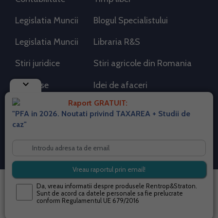
Legislatia Muncii
Blogul Specialistului
Legislatia Muncii
Libraria R&S
Stiri juridice
Stiri agricole din Romania
keyboard_arrow_down
AdSense
Idei de afaceri
Raport GRATUIT:
"PFA in 2026. Noutati privind TAXAREA + Studii de
RSS Flux RSS 2.0
caz"
Sitemap XML
Despre cookies
Parterneri PortalPFA
Termeni si conditii
Contact
© 2026 portalpfa.ro. Toate drepturile rezervate.
Da, vreau informatii despre produsele Rentrop&Straton.
Sunt de acord ca datele personale sa fie prelucrate
conform
Regulamentul UE 679/2016