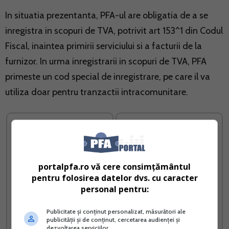
In situatia prezentanta, PFA-ul are obligatia de a se
inregistra in scopuri de TVA, potrivit art 153^1 din Codul
Fiscal, inaintea primirii serviciului si a facturii de la
furnizor. In urma inregistrarii in scopuri de TVA, PFA
primeste un cod special de inregistrare, pe care il va
utiliza doar pentru tranzactii intracomunitare.
portalpfa.ro vă cere consimțământul
pentru folosirea datelor dvs. cu caracter
personal pentru:
Publicitate și conținut personalizat, măsurători ale
publicității și de conținut, cercetarea audienței și
Registrul de Evidenta
Ghid complet Impozitul pe
dezvoltarea serviciilor