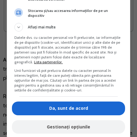
Fiscala PFA
venit si contributiile
sociale
Stocarea și/sau accesarea informațiilor de pe un
dispozitiv
Vreau acest produs →
Vreau acest produs →
Aflați mai multe
Datele dvs. cu caracter personal vor fi prelucrate, iar informațiile
de pe dispozitiv (cookie-uri, identificatori unici și alte date de pe
dispozitiv) pot fi stocate, accesate de și trimise către 198 de
parteneri sau pot fi folosite în mod specific de acest site. Noi și
partenerii noștri putem folosi date exacte de localizare
Atentie!
Inregistrarea in scopuri de TVA pentru
geografică.
Lista partenerilor.
tranzactii intracomunitare nu transforma PFA in
Unii furnizori vă pot prelucra datele cu caracter personal în
interes legitim, față de care puteți obiecta prin gestionarea
platitor de TVA.
opțiunilor de mai jos. Căutați un link în partea de jos a acestei
pagini pentru a gestiona sau a vă retrage consimțământul în
setările de confidențialitate și cookie-uri.
Registrul operatorilor intracomunitari (ROI) cuprinde
toate persoanele impozabile si persoanele juridice
Da, sunt de acord
neimpozabile care efectueaza operatiuni
intracomunitare, inclusiv achizitii intracomunitare de
Gestionați opțiunile
servicii, respectiv cele pentru care se aplica prevederile