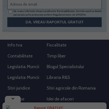
Da, vreau informatii despre produsele Rentrop&Straton. Sunt de acord ca datele
personale sa fie prelucrate conform
Regulamentului UE 679/2016
Info tva
Fiscalitate
Contabilitate
Timp liber
Legislatia Muncii
Blogul Specialistului
Legislatia Muncii
Libraria R&S
Stiri juridice
Stiri agricole din Romania
keyboard_arrow_down
AdSense
Idei de afaceri
Raport GRATUIT: