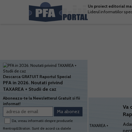
Un proiect editorial m
Liderul informatiilor spe
Descarca GRATUIT Raportul Special
PFA in 2026. Noutati privind
TAXAREA + Studii de caz
Aboneaza-te la Newsletterul Gratuit si fii
informat!
Va 
Rap
Da, vreau informatii despre produsele
Adau
Rentrop&Straton. Sunt de acord ca datele
pent