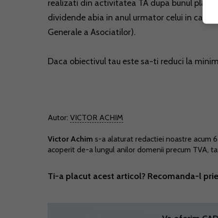
realizati din activitatea TA dupa bunul plac s
dividende abia in anul urmator celui in care p
Generale a Asociatilor).
Daca obiectivul tau este sa-ti reduci la min
Autor:
VICTOR ACHIM
Victor Achim
s-a alaturat redactiei noastre acum 6 a
acoperit de-a lungul anilor domenii precum TVA, taxe
Ti-a placut acest articol? Recomanda-l prie