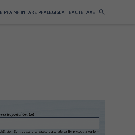
search
E PFA
INFIINTARE PFA
LEGISLATIE
ACTE
TAXE
imi Raportul Gratuit
&Straton. Sunt de acord ca datele personale sa fie prelucrate conform