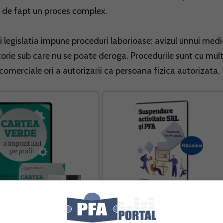
a de fapt un proces complex.
rii legislatia impune proceduri laborioase: avizul unnui medi
orie sub care nu se poate deroga. Procedurile sunt cu mul
i comerciale ori a autorizarii ca persoana fizica autorizata.
Verde a impozitului pe profit
Suspendare activitate SRL si PFA
Tratament fiscal-contabil