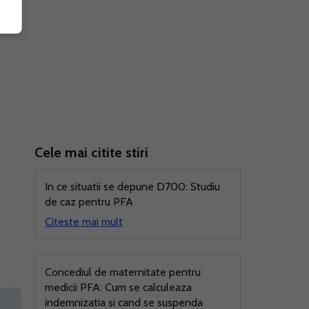
Cele mai citite stiri
In ce situatii se depune D700: Studiu
de caz pentru PFA
Citeste mai mult
Concediul de maternitate pentru
medicii PFA: Cum se calculeaza
indemnizatia si cand se suspenda