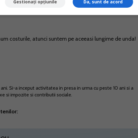
i fara costuri suplimentare. Alegand SRL, ai beneficia de
Gestionați opțiunile
Da, sunt de acord
rofitul a fost realizat, si doar cu aprobarea AGA (Adunarii
imum costurile, atunci suntem pe aceeasi lungime de unda!
ni. Si-a inceput activitatea in presa in urma cu peste 10 ani si a
 si impozite si contributii sociale.
tenilor: