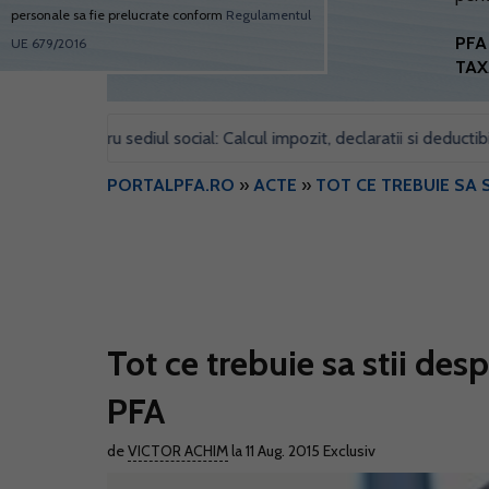
personale sa fie prelucrate conform
Regulamentul
PFA 
UE 679/2016
TAX
il pentru sediul social: Calcul impozit, declaratii si deductibilitate
PORTALPFA.RO
»
ACTE
»
TOT CE TREBUIE SA 
Tot ce trebuie sa stii des
PFA
de
VICTOR ACHIM
la 11 Aug. 2015
Exclusiv