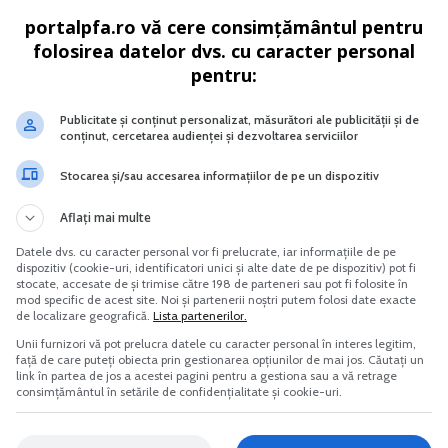
portalpfa.ro vă cere consimțământul pentru
Vreau acest produs →
Vreau acest produs →
folosirea datelor dvs. cu caracter personal
pentru:
Publicitate și conținut personalizat, măsurători ale publicității și de
despre infiintarea si functionarea unei PFA >>, care iti pro
conținut, cercetarea audienței și dezvoltarea serviciilor
Stocarea și/sau accesarea informațiilor de pe un dispozitiv
bani vor ramane in buzunarul tau si mai putini ajung in cel 
Aflați mai multe
ende!
Datele dvs. cu caracter personal vor fi prelucrate, iar informațiile de pe
dispozitiv (cookie-uri, identificatori unici și alte date de pe dispozitiv) pot fi
stocate, accesate de și trimise către 198 de parteneri sau pot fi folosite în
mod specific de acest site. Noi și partenerii noștri putem folosi date exacte
iilor declarative si de plata.
Ca PFA, poti tine contabilita
de localizare geografică.
Lista partenerilor.
ea nevoie de un contabil, iar aceasta inseamna cheltuieli d
Unii furnizori vă pot prelucra datele cu caracter personal în interes legitim,
față de care puteți obiecta prin gestionarea opțiunilor de mai jos. Căutați un
link în partea de jos a acestei pagini pentru a gestiona sau a vă retrage
consimțământul în setările de confidențialitate și cookie-uri.
realizate.
Doar alegand PFA vei putea dispune de banii