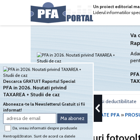
Un proiect editorial m
Liderul informatiilor spe
Va 
Rap
Adau
pent
PFA 
TAX
Descarca GRATUIT Raportul Special
PFA in 2026. Noutati privind
TAXAREA + Studii de caz
 sediul social: Calcul impozit, declaratii si deductibilitate
Form
•
Aboneaza-te la Newsletterul Gratuit si fii
informat!
PORTALPFA.RO
»
CONTABILITATE PFA
»
PROS
Da, vreau informatii despre produsele
Instalare panouri fotovol
Rentrop&Straton. Sunt de acord ca datele