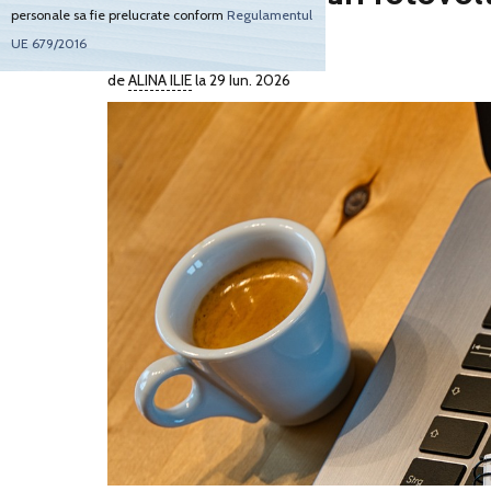
personale sa fie prelucrate conform
Regulamentul
prosumator
UE 679/2016
de
ALINA ILIE
la 29 Iun. 2026