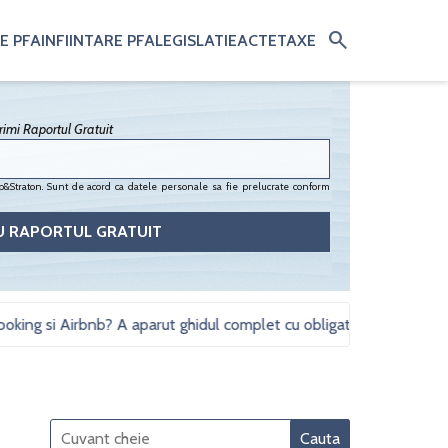
search
E PFA
INFIINTARE PFA
LEGISLATIE
ACTE
TAXE
imi Raportul Gratuit
&Straton. Sunt de acord ca datele personale sa fie prelucrate conform
si Airbnb? A aparut ghidul complet cu obligatii fiscale si studii de 