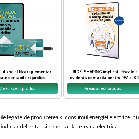
lul social Noi reglementari
RIDE-SHARING implicatii fiscale si
cale contabile si juridice
evidenta contabila pentru PFA si S
Vreau acest produs →
Vreau acest produs →
le legate de producerea si consumul energiei electrice int
iind clar delimitat si conectat la reteaua electrica.