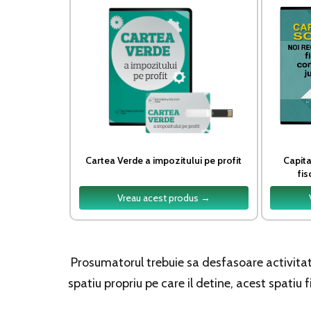
Cartea Verde a impozitului pe profit
Capita
fis
Vreau acest produs →
Prosumatorul trebuie sa desfasoare activitati
spatiu propriu pe care il detine, acest spatiu f