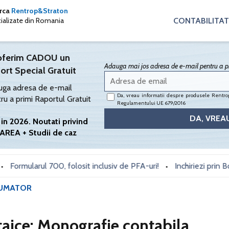
arca
Rentrop&Straton
CONTABILITAT
cializate din Romania
oferim CADOU un
Adauga mai jos adresa de e-mail pentru a pr
ort Special Gratuit
ga adresa de e-mail
Da, vreau informatii despre produsele Rentrop
ru a primi Raportul Gratuit
Regulamentului UE 679/2016
in 2026. Noutati privind
AREA + Studii de caz
ularul 700, folosit inclusiv de PFA-uri!
Inchiriezi prin Booking 
•
UMATOR
taice: Monografie contabila