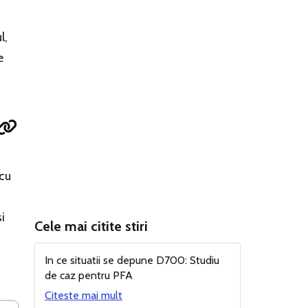
l,
e
 cu
i
Cele mai citite stiri
In ce situatii se depune D700: Studiu
de caz pentru PFA
Citeste mai mult