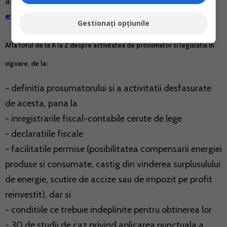
activitate iti sta acum la dispozitie!
Comanda acum
exemplarul tau >>
Gestionați opțiunile
Afla totul de la A la Z despre activitatea de prosumator si legislatia in
vigoare, de la:
- definitia prosumatorului si a activitatii desfasurate
de acesta, pana la
- inregistrarile fiscal-contabile cerute de lege
- declaratiile fiscale
- facilitatile permise (posibilitatea compensarii energiei
produse si consumate, castig din vinderea surplusulului
de energie, scutire de accize sau de impozit pe profit
reinvestit), dar si
- conditiile ce trebuie indeplinite pentru obtinerea lor
- 30 de studii de caz privind aplicarea punctuala a