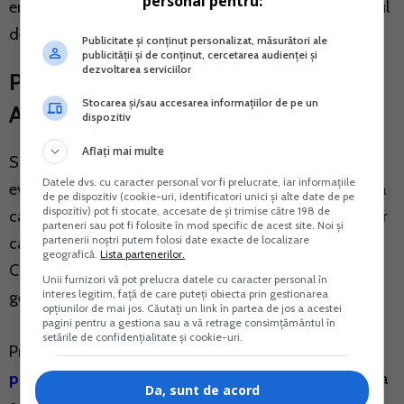
personal pentru:
energia produsa si consumata sau de a vinde surplusul
de energie.
Publicitate și conținut personalizat, măsurători ale
publicității și de conținut, cercetarea audienței și
dezvoltarea serviciilor
Prosumatori. Energie electrica.
Stocarea și/sau accesarea informațiilor de pe un
Accize. Obligatii fiscale!
dispozitiv
Aflați mai multe
Si pentru ca devine o tendinta ce trebuie incurajata,
Datele dvs. cu caracter personal vor fi prelucrate, iar informațiile
evident, legea vine la pachet cu numeroase facilitati a
de pe dispozitiv (cookie-uri, identificatori unici și alte date de pe
dispozitiv) pot fi stocate, accesate de și trimise către 198 de
caror obtinere este conditioanta insa de evitarea unor
parteneri sau pot fi folosite în mod specific de acest site. Noi și
partenerii noștri putem folosi date exacte de localizare
capcane si indeplinirea unui lung sir de conditionari.
geografică.
Lista partenerilor.
Care sunt, cum le indeplinesti, cum eviti capcanele
Unii furnizori vă pot prelucra datele cu caracter personal în
interes legitim, față de care puteți obiecta prin gestionarea
generate de o virgula in textul legii?
opțiunilor de mai jos. Căutați un link în partea de jos a acestei
pagini pentru a gestiona sau a vă retrage consimțământul în
setările de confidențialitate și cookie-uri.
Prima si UNICA lucrare -
ghid practic privind
prosumatorii
si legislatia care reglementeaza aceasta
Da, sunt de acord