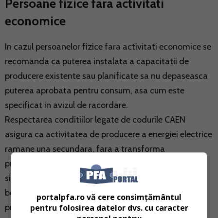
Persoane fizice fara activitati
economice
In cazul persoanelor fizice fara activitati economice se
recomanda ca puterea instalata a capacitatii de
producere existente sau planificate sa nu depaseasca
puterea aprobata pentru consum, asa cum este
specificat in avizul de racordare.
Respectarea conditiilor legate de codurile CAEN
asigura ca activitatea de producere a energiei electrice
ramane una secundara, fara a transforma
prosumatorii in producatori de energie electrica de
sine statatori. Aceasta este esentiala pentru a
beneficia de facilitatile si reglementarile specifice
portalpfa.ro vă cere consimțământul
prosumatorilor, cum ar fi posibilitatea de a compensa
pentru folosirea datelor dvs. cu caracter