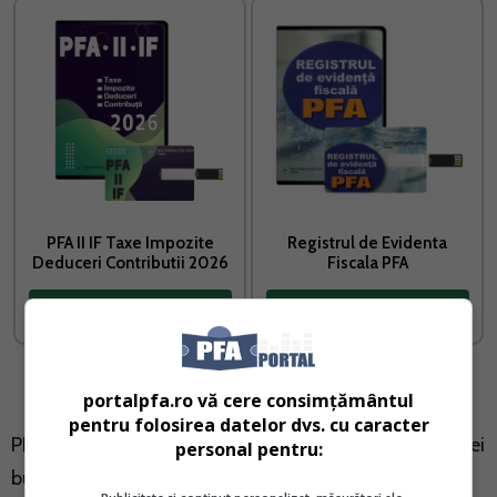
PFA II IF Taxe Impozite
Registrul de Evidenta
Deduceri Contributii 2026
Fiscala PFA
Vreau acest produs →
Vreau acest produs →
portalpfa.ro vă cere consimțământul
pentru folosirea datelor dvs. cu caracter
PFA-urile care realizeaza venituri din cedarea folosintei
personal pentru:
bunurilor au datoria de a plati contributii de asigurari