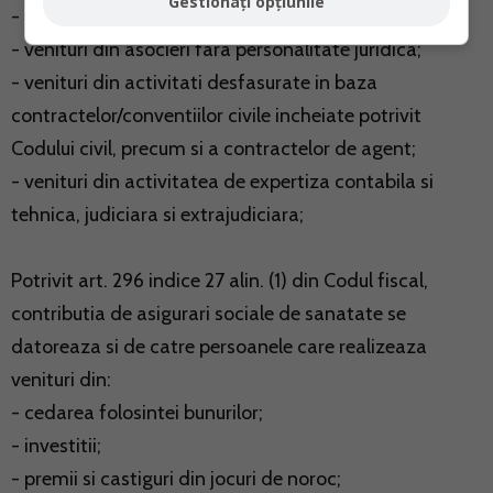
Gestionați opțiunile
- venituri din activitati agricole.
- venituri din asocieri fara personalitate juridica;
- venituri din activitati desfasurate in baza
contractelor/conventiilor civile incheiate potrivit
Codului civil, precum si a contractelor de agent;
- venituri din activitatea de expertiza contabila si
tehnica, judiciara si extrajudiciara;
Potrivit art. 296 indice 27 alin. (1) din Codul fiscal,
contributia de asigurari sociale de sanatate se
datoreaza si de catre persoanele care realizeaza
venituri din:
- cedarea folosintei bunurilor;
- investitii;
- premii si castiguri din jocuri de noroc;