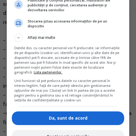
Publicitate și conținut personalizat, măsurători ale
sociale de sanatate, potrivit art. 296 indice 27 alin. (1)
publicității și de conținut, cercetarea audienței și
dezvoltarea serviciilor
din Codul fiscal, doar daca nu realizeaza in anul fiscal
Stocarea și/sau accesarea informațiilor de pe un
respectiv urmatoarele tipuri de venituri:
dispozitiv
Aflați mai multe
- venituri din salarii;
Datele dvs. cu caracter personal vor fi prelucrate, iar informațiile
- venituri asimilate salariilor;
de pe dispozitiv (cookie-uri, identificatori unici și alte date de pe
dispozitiv) pot fi stocate, accesate de și trimise către 198 de
- venituri din indemnizatii de somaj;
parteneri sau pot fi folosite în mod specific de acest site. Noi și
- venituri din pensii;
partenerii noștri putem folosi date exacte de localizare
geografică.
Lista partenerilor.
- venituri in calitate de intreprinzator titular al unei
Unii furnizori vă pot prelucra datele cu caracter personal în
intreprinderi individuale;
interes legitim, față de care puteți obiecta prin gestionarea
opțiunilor de mai jos. Căutați un link în partea de jos a acestei
- venituri in calitate de membru al unei intreprinderi
pagini pentru a gestiona sau a vă retrage consimțământul în
setările de confidențialitate și cookie-uri.
familiale;
-venituri in calitate de persoana cu statut de persoana
Da, sunt de acord
fizica autorizata sa desfasoare activitati economice;
- venituri din profesii libere;