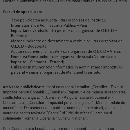
Master in Administratie fiscala – Universitatea Paris IX Dauphine – Franta
Cursuri de specializare:
Taxa pe valoarea adaugata - curs organizat de Institutul
International de Administratie Publica – Paris;
Impozitarea veniturilor din pensii - curs organizat de O.E.C.D –
Budapesta;
Metode indirecte de determinare a veniturilor - curs organizat de
O.E.C.D – Budapesta;
Aplicarea conventiilor fiscale - curs organizat de O.E.C.D – Viena;
Formarea Formatorilor - curs organizat de scoala Nationala de
impozite – Clermont – Ferrand;
Utilizarea instrumentelor informatice in administrarea impozitului
pe venit – seminar organizat de Ministerul Finantelor
Activitate publicistica:
Autor si co-autor al lucrarilor: „Consilier - Taxe si
Impozite pentru Contabili”, „Consilier - Raporturile de munca si rezolvarea
conflictelor cu angajatii”, „Consilier - Asigurari sociale”, „Consilier -
Contabilitate”, „Consilier - Impozitul pe venitul global”, „Memo – relatii de
munca” etc. De asemenea, a publicat numeroase alte studii, articole si
materiale pentru revistele "Capital" si "Idei de Afaceri", precum si
cotidienele "Romania Libera" si "Curierul National".
Dani Cucu are si o bogata activitate de profesorat, fiind invitata sa