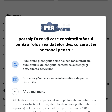
- diploma;
- certificatul sau adeverinta prin care se dovedeste
absolvirea unei institutii de invatamant;
- certificatul de calificare profesionala sau de absolvire
portalpfa.ro vă cere consimțământul
pentru folosirea datelor dvs. cu caracter
a unei forme de pregatire profesionala, organizata in
personal pentru:
conditiile legii in vigoare la data eliberarii acestuia;
- certificatul de competenta profesionala;
Publicitate și conținut personalizat, măsurători ale
publicității și de conținut, cercetarea audienței și
- cartea de mestesugar;
dezvoltarea serviciilor
- carnetul de munca al solicitantului;
Stocarea și/sau accesarea informațiilor de pe un
dispozitiv
- declaratie de notorietate cu privirea la abilitatea de a
desfasura activitatea pentru care se solicita
Aflați mai multe
autorizarea, eliberata de primarul localitatii respective
Datele dvs. cu caracter personal vor fi prelucrate, iar informațiile
de pe dispozitiv (cookie-uri, identificatori unici și alte date de pe
in mod gratuit, in cazul meseriilor traditionale
dispozitiv) pot fi stocate, accesate de și trimise către 198 de