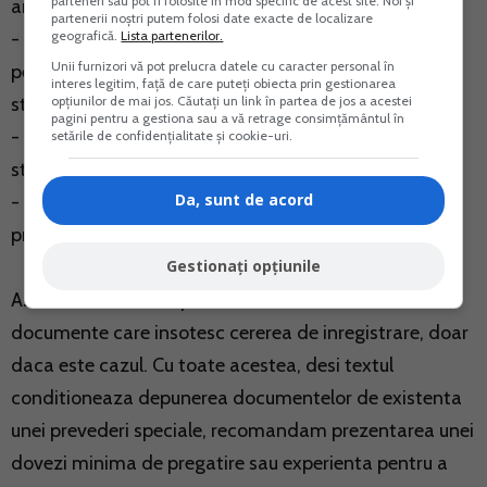
parteneri sau pot fi folosite în mod specific de acest site. Noi și
artizanale;
partenerii noștri putem folosi date exacte de localizare
geografică.
Lista partenerilor.
- atestatul de recunoastere si/sau echivalare pentru
Unii furnizori vă pot prelucra datele cu caracter personal în
persoanele fizice care au dobandit calificarea in
interes legitim, față de care puteți obiecta prin gestionarea
opțiunilor de mai jos. Căutați un link în partea de jos a acestei
strainatate;
pagini pentru a gestiona sau a vă retrage consimțământul în
- atestatul de recunoastere a calificarii dobandite in
setările de confidențialitate și cookie-uri.
strainatate, in afara sistemului de invatamant;
Da, sunt de acord
- orice alte dovezi care sa ateste experienta
profesionala.
Gestionați opțiunile
Astfel cum si ONRC precizeaza, aceste sunt
documente care insotesc cererea de inregistrare, doar
daca este cazul. Cu toate acestea, desi textul
conditioneaza depunerea documentelor de existenta
unei prevederi speciale, recomandam prezentarea unei
dovezi minima de pregatire sau experienta pentru a