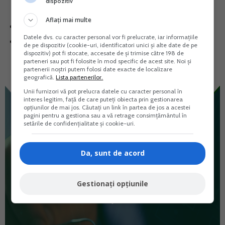
dispozitiv
experienta – risti sa deteriorezi placa de baza
Aflați mai multe
Nu folosi incarcatoare universale fara protectie
Datele dvs. cu caracter personal vor fi prelucrate, iar informațiile
Nu insista cu pornirea daca laptopul a intrat in
de pe dispozitiv (cookie-uri, identificatori unici și alte date de pe
dispozitiv) pot fi stocate, accesate de și trimise către 198 de
contact cu lichide – poate provoca scurtcircuite
parteneri sau pot fi folosite în mod specific de acest site. Noi și
partenerii noștri putem folosi date exacte de localizare
geografică.
Lista partenerilor.
Unii furnizori vă pot prelucra datele cu caracter personal în
interes legitim, față de care puteți obiecta prin gestionarea
opțiunilor de mai jos. Căutați un link în partea de jos a acestei
pagini pentru a gestiona sau a vă retrage consimțământul în
setările de confidențialitate și cookie-uri.
Da, sunt de acord
Gestionați opțiunile