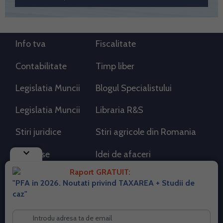
Info tva
Fiscalitate
Contabilitate
Timp liber
Legislatia Muncii
Blogul Specialistului
Legislatia Muncii
Libraria R&S
Stiri juridice
Stiri agricole din Romania
keyboard_arrow_down
AdSense
Idei de afaceri
Raport GRATUIT:
"PFA in 2026. Noutati privind TAXAREA + Studii de
RSS Flux RSS 2.0
caz"
Sitemap XML
Despre cookies
Parterneri PortalPFA