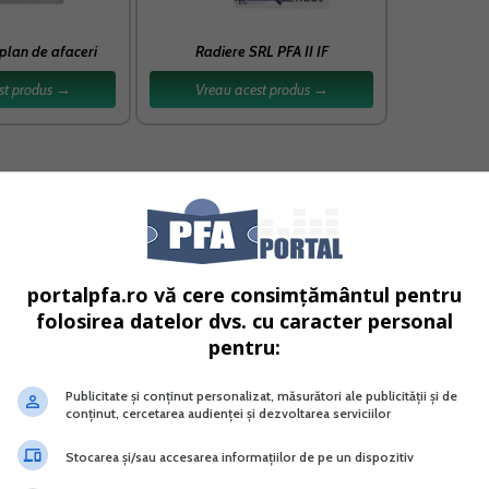
plan de afaceri
Radiere SRL PFA II IF
st produs →
Vreau acest produs →
anzator pentru oamenii care vor sa faca vanzare. Acum, daca
a cum ca a facut un curs inutil. Evident, cursul nu poate fi facu
portalpfa.ro vă cere consimțământul pentru
te” de stat. Care, dupa cum ati intuit, ne taxeaza pentru asta. 
folosirea datelor dvs. cu caracter personal
 700 de lei.
pentru:
Publicitate și conținut personalizat, măsurători ale publicității și de
 Sau nu scad sub anumite praguri? Pentru ca prin legea actuala
conținut, cercetarea audienței și dezvoltarea serviciilor
rocratie infernala. Aberant, nu?
Stocarea și/sau accesarea informațiilor de pe un dispozitiv