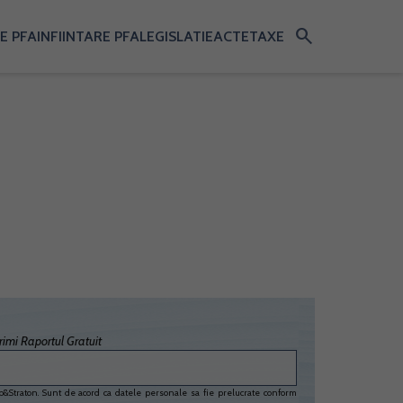
search
E PFA
INFIINTARE PFA
LEGISLATIE
ACTE
TAXE
imi Raportul Gratuit
&Straton. Sunt de acord ca datele personale sa fie prelucrate conform