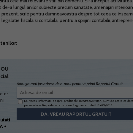
ezinta cele mai relevante stiri din domeniu. Si-a inceput activitatea 
t de-a lungul anilor subiecte precum sanatate, amenajari interioar
 In prezent, scrie pentru dumneavoastra despre tot ceea ce insea
egislatie fiscala si contabila, pentru a sprijini contabilii, antrepreno
tenilor:
ADOU
cial
Adauga mai jos adresa de e-mail pentru a primi Raportul Gratuit
e e-
mi
Da, vreau informatii despre produsele Rentrop&Straton. Sunt de acord ca dat
personale sa fie prelucrate conform
Regulamentului UE 679/2016
utati
A +