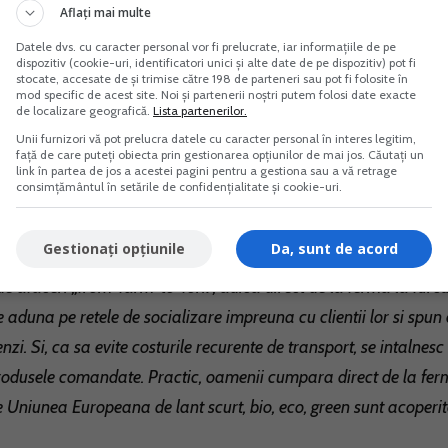
Aflați mai multe
rea sau lichidarea stocurilor. Daca o firma voia sa-si lichideze
inclusiv sa faca o notificare la primarie. Eliminam si interdictia
Datele dvs. cu caracter personal vor fi prelucrate, iar informațiile de pe
dispozitiv (cookie-uri, identificatori unici și alte date de pe dispozitiv) pot fi
proiect, totul se va face usor.
stocate, accesate de și trimise către 198 de parteneri sau pot fi folosite în
mod specific de acest site. Noi și partenerii noștri putem folosi date exacte
de localizare geografică.
Lista partenerilor.
rmite concurenta. Concurenta pentru cele mai bune produse si
Unii furnizori vă pot prelucra datele cu caracter personal în interes legitim,
față de care puteți obiecta prin gestionarea opțiunilor de mai jos. Căutați un
link în partea de jos a acestei pagini pentru a gestiona sau a vă retrage
consimțământul în setările de confidențialitate și cookie-uri.
 zice ca vrea sa incurajeze inovatia si concurenta, blocheaza
 Cum? Prin supra-reglementare si sanctiuni. Asa cum au aparut
Gestionați opțiunile
Da, sunt de acord
 trebuie sa fim deschisi la mai multe inovatii.
 afaceri „from-farm-to-fork”, adica direct de la ferma la furcul
aduna pe retele de socializare impreuna cu clientii lor si spun 
zi. Si, ca sa evite costurile recurente de transport, se intalnesc
rodusele comandate. Practic, oamenii cumpara direct de la ferm
ine Uniunea Europeana de lant scurt, bio, eco, green sunt acoperi