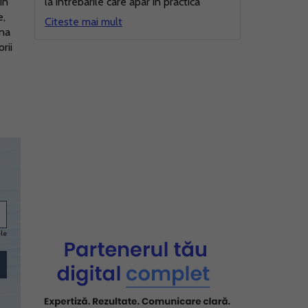
in
la intrebarile care apar in practica
e,
Citeste mai mult
mna
rii
ele