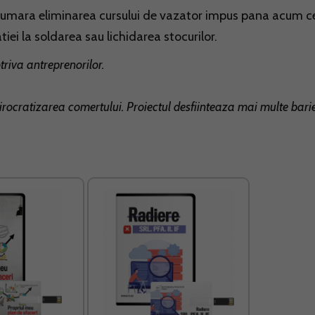
e numara eliminarea cursului de vazator impus pana acum c
iei la soldarea sau lichidarea stocurilor.
triva antreprenorilor.
irocratizarea comertului. Proiectul desfiinteaza mai multe bari