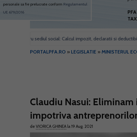
personale sa fie prelucrate conform
Regulamentul
PFA 
UE 679/2016
TAX
l pentru sediul social: Calcul impozit, declaratii si deductibilitate
PORTALPFA.RO
»
LEGISLATIE
»
MINISTERUL E
Claudiu Nasui: Eliminam i
impotriva antreprenorilo
de
VIORICA GHINEA
la 19 Aug. 2021