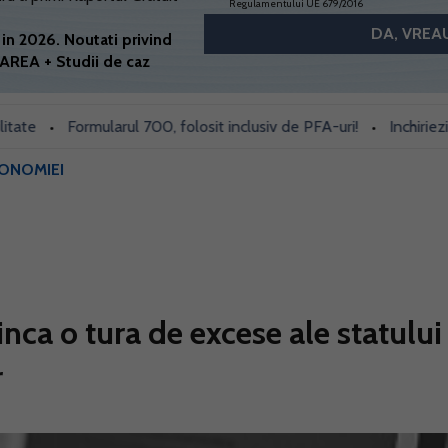
Regulamentului UE 679/2016
in 2026. Noutati privind
AREA + Studii de caz
Formularul 700, folosit inclusiv de PFA-uri!
Inchiriezi prin 
•
•
CONOMIEI
nca o tura de excese ale statului
r