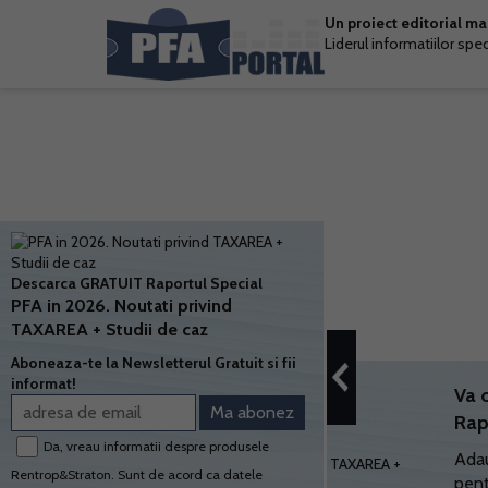
Un proiect editorial m
Liderul informatiilor spe
Descarca GRATUIT Raportul Special
PFA in 2026. Noutati privind
TAXAREA + Studii de caz
Aboneaza-te la Newsletterul Gratuit si fii
informat!
Va 
Rap
Da, vreau informatii despre produsele
Adau
Rentrop&Straton. Sunt de acord ca datele
pent