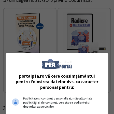
(3) din Legea nr. 227/2015 privind Codul fiscal,
RIDE-SHARING implicatii
Radiere SRL PFA II IF
fiscale si evidenta
contabila pentru PFA si SRL
portalpfa.ro vă cere consimțământul
pentru folosirea datelor dvs. cu caracter
Vreau acest produs →
Vreau acest produs →
personal pentru:
Publicitate și conținut personalizat, măsurători ale
publicității și de conținut, cercetarea audienței și
dezvoltarea serviciilor
(1) Contribuabilii au obligatia depunerii Declaratiei