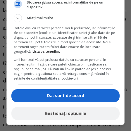
unice privind impozitul pe venit si contributiile sociale
Stocarea și/sau accesarea informațiilor de pe un
dispozitiv
la organul fiscal competent, pentru fiecare an fiscal, in
Aflați mai multe
cazul in care realizeaza, individual sau intr-o forma de
asociere, venituri/pierderi, dupa caz, din urmatoarele
Datele dvs. cu caracter personal vor fi prelucrate, iar informațiile
de pe dispozitiv (cookie-uri, identificatori unici și alte date de pe
categorii de venit:
dispozitiv) pot fi stocate, accesate de și trimise către 198 de
parteneri sau pot fi folosite în mod specific de acest site. Noi și
a) activitati independente;
partenerii noștri putem folosi date exacte de localizare
geografică.
Lista partenerilor.
(...)
Unii furnizori vă pot prelucra datele cu caracter personal în
(2) Declaratia unica privind impozitul pe venit si
interes legitim, față de care puteți obiecta prin gestionarea
opțiunilor de mai jos. Căutați un link în partea de jos a acestei
contributiile sociale datorate de persoanele fizice se
pagini pentru a gestiona sau a vă retrage consimțământul în
setările de confidențialitate și cookie-uri.
depune si in cazul in care in cursul anului fiscal
contribuabilii prevazuti la alin. (1) incep sau inceteaza o
Da, sunt de acord
activitate, (...).
(...)
Gestionați opțiunile
(3) Declaratia unica privind impozitul pe venit si
contributiile sociale datorate de persoanele fizice se