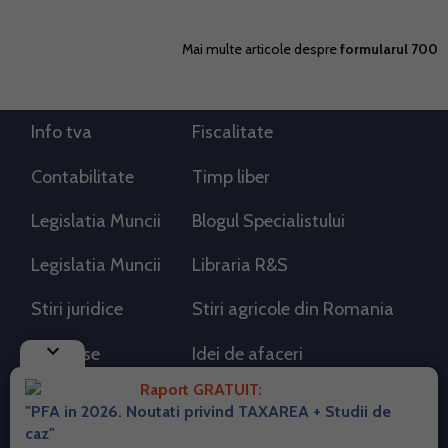
Mai multe articole despre
formularul 700
Info tva
Fiscalitate
Contabilitate
Timp liber
Legislatia Muncii
Blogul Specialistului
Legislatia Muncii
Libraria R&S
Stiri juridice
Stiri agricole din Romania
keyboard_arrow_down
AdSense
Idei de afaceri
Raport GRATUIT:
"PFA in 2026. Noutati privind TAXAREA + Studii de
RSS Flux RSS 2.0
caz"
Sitemap XML