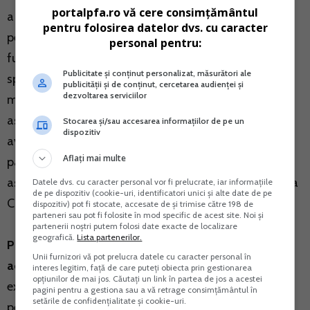
portalpfa.ro vă cere consimțământul
a unui contract de asociere atat asociatiile fara
pentru folosirea datelor dvs. cu caracter
personalitate juridica, ale caror constituire si
personal pentru:
functionare sunt reglementate prin acte normative
Publicitate și conținut personalizat, măsurători ale
speciale, cabinete medicale grupate, cabinete
publicității și de conținut, cercetarea audienței și
dezvoltarea serviciilor
medicale asociate, societati civile medicale, cabinete
asociate de avocati, societati civile profesionale de
Stocarea și/sau accesarea informațiilor de pe un
dispozitiv
avocati, notari publici asociati, asociatii in
Aflați mai multe
participatiune, constituite potrivit legii, cat si orice
asociere fara personalitate juridica constituita in baza
Datele dvs. cu caracter personal vor fi prelucrate, iar informațiile
de pe dispozitiv (cookie-uri, identificatori unici și alte date de pe
Codului civil.
dispozitiv) pot fi stocate, accesate de și trimise către 198 de
parteneri sau pot fi folosite în mod specific de acest site. Noi și
partenerii noștri putem folosi date exacte de localizare
geografică.
Lista partenerilor.
Persoanele fizice, altele decat cele care desfasoara
Unii furnizori vă pot prelucra datele cu caracter personal în
activitati economice in mod independent
sau
interes legitim, față de care puteți obiecta prin gestionarea
opțiunilor de mai jos. Căutați un link în partea de jos a acestei
exercita profesii liberale (ex: in situatia in care o
pagini pentru a gestiona sau a vă retrage consimțământul în
setările de confidențialitate și cookie-uri.
persoana fizica are angajati), au obligatia depunerii