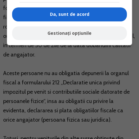
formularului 020 „Declaratie de inregistrare
Da, sunt de acord
fiscala/Declaratie de mentiuni pentru persoane fizice
romane si straine care detin cod numeric personal“, la
Gestionați opțiunile
organul fiscal in a carui raza teritoriala isi au domiciliul,
in termen de 30 de zile de la data dobandirii calitatii
de angajator.
Aceste persoane nu au obligatia depunerii la organul
fiscal a formularului 212 „Declaratie unica privind
impozitul pe venit si contributiile sociale datorate de
persoanele fizice“, insa au obligatii cu privire la
evidenta, declararea si plata obligatiilor fiscale ca
orice angajator (persoana fizica sau juridica).
Totusi, pentru veniturile din alte surse obtinute din