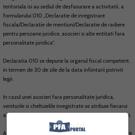
teritoriala isi au sediul de desfasurare a activitatii, a
formularului 010 „Declaratie de inregistrare
fiscala/Declaratie de mentiuni/Declaratie de radiere
pentru persoane juridice, asocieri si alte entitati fara
personalitate juridica“.
Declaratia 010 se depune la organul fiscal competent,
in termen de 30 de zile de la data infiintarii potrivit
legii.
In cazul unei asocieri fara personalitate juridica,
veniturile si cheltuielile inregistrate se atribuie fiecarui
asociat, corespunzator cotei de participare in asociere.
Astfel, sunt supuse obligatiei de incheiere si inregistrare