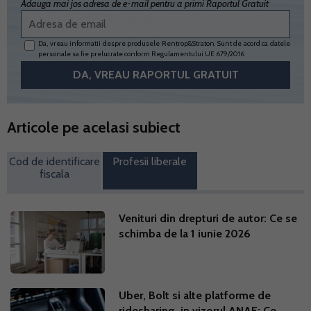
Adauga mai jos adresa de e-mail pentru a primi Raportul Gratuit
Da, vreau informatii despre produsele Rentrop&Straton. Sunt de acord ca datele
personale sa fie prelucrate conform
Regulamentului UE 679/2016
Articole pe acelasi subiect
Cod de identificare
Profesii liberale
fiscala
Venituri din drepturi de autor: Ce se
schimba de la 1 iunie 2026
Uber, Bolt si alte platforme de
ridesharing, in vizorul ANAF: Ce