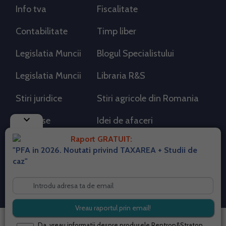
Info tva
Fiscalitate
Contabilitate
Timp liber
Legislatia Muncii
Blogul Specialistului
Legislatia Muncii
Libraria R&S
Stiri juridice
Stiri agricole din Romania
keyboard_arrow_down
AdSense
Idei de afaceri
Raport GRATUIT:
"PFA in 2026. Noutati privind TAXAREA + Studii de
RSS Flux RSS 2.0
caz"
Sitemap XML
Despre cookies
Parterneri PortalPFA
Termeni si conditii
Contact
© 2026 portalpfa.ro. Toate drepturile rezervate.
Da, vreau informatii despre produsele Rentrop&Straton.