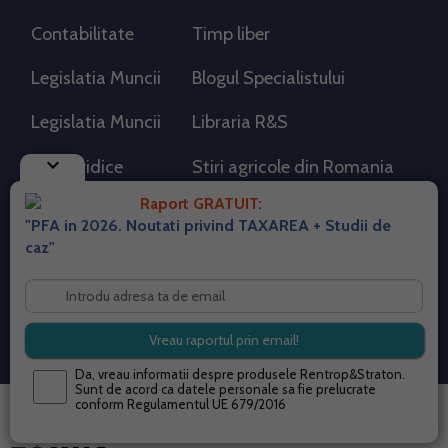
Contabilitate
Timp liber
Legislatia Muncii
Blogul Specialistului
Legislatia Muncii
Libraria R&S
keyboard_arrow_down
Stiri juridice
Stiri agricole din Romania
Raport GRATUIT:
AdSense
Idei de afaceri
"PFA in 2026. Noutati privind TAXAREA + Studii de
caz"
RSS Flux RSS 2.0
Sitemap XML
Despre cookies
Parterneri PortalPFA
Termeni si conditii
Contact
Da, vreau informatii despre produsele Rentrop&Straton.
Sunt de acord ca datele personale sa fie prelucrate
conform
Regulamentul UE 679/2016
© 2026 portalpfa.ro. Toate drepturile rezervate.