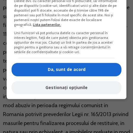
Datele dvs. cu caracter personal vor fi prelucrate, iar informațiile
de pe dispozitiv (cookie-uri, identificatori unici și alte date de pe
prevazute la art. 682 din Codul fiscal si venituri din alte
dispozitiv) pot fi stocate, accesate de și trimise către 198 de
parteneri sau pot fi folosite în mod specific de acest site. Noi și
surse prevazute la art. 114 alin. (2) lit. k1) din Codul
partenerii noștri putem folosi date exacte de localizare
fiscal” se cuprind veniturile prevazute la art. 682 si art.
geografică.
Lista partenerilor.
Unii furnizori vă pot prelucra datele cu caracter personal în
114 alin. (2) lit. k1) din Codul fiscal, realizate de catre
interes legitim, față de care puteți obiecta prin gestionarea
contribuabili, altii decat titularul dreptului de
opțiunilor de mai jos. Căutați un link în partea de jos a acestei
pagini pentru a gestiona sau a vă retrage consimțământul în
proprietate, fost proprietar sau mostenitorii legali ori
setările de confidențialitate și cookie-uri.
testamentari ai acestuia, de la Autoritatea Nationala
pentru Restituirea Proprietatilor, ca urmare a
Da, sunt de acord
valorificarii dreptului de creanta dobandit in legatura
cu masurile pentru finalizarea procesului de restituire,
Gestionați opțiunile
in natura sau prin echivalent, a imobilelor preluate in
mod abuziv in perioada regimului comunist in
Romania potrivit prevederilor Legii nr. 165/2013 privind
masurile pentru finalizarea procesului de restituire, in
natura sau prin echivalent, a imobilelor preluate in mod