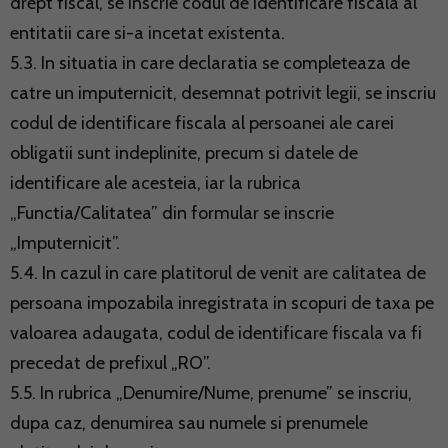
drept fiscal, se inscrie codul de identificare fiscala al
entitatii care si-a incetat existenta.
5.3. In situatia in care declaratia se completeaza de
catre un imputernicit, desemnat potrivit legii, se inscriu
codul de identificare fiscala al persoanei ale carei
obligatii sunt indeplinite, precum si datele de
identificare ale acesteia, iar la rubrica
„Functia/Calitatea” din formular se inscrie
„Imputernicit”.
5.4. In cazul in care platitorul de venit are calitatea de
persoana impozabila inregistrata in scopuri de taxa pe
valoarea adaugata, codul de identificare fiscala va fi
precedat de prefixul „RO”.
5.5. In rubrica „Denumire/Nume, prenume” se inscriu,
dupa caz, denumirea sau numele si prenumele