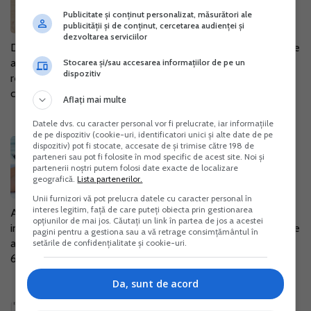
27 Ian. 2017
Publicitate și conținut personalizat, măsurători ale
publicității și de conținut, cercetarea audienței și
dezvoltarea serviciilor
Data de 28 februarie 2017 este termenul limita de depunere
a formularului 205 "Declaratie informativa privind impozitul
Stocarea și/sau accesarea informațiilor de pe un
dispozitiv
retinut la sursa, veniturile din jocuri de noroc si
castigurile/pierderile din...
Aflați mai multe
Datele dvs. cu caracter personal vor fi prelucrate, iar informațiile
de pe dispozitiv (cookie-uri, identificatori unici și alte date de pe
Cum se depun declaratiile
dispozitiv) pot fi stocate, accesate de și trimise către 198 de
parteneri sau pot fi folosite în mod specific de acest site. Noi și
informative in februarie 2016
partenerii noștri putem folosi date exacte de localizare
geografică.
Lista partenerilor.
17 Feb. 2016
Unii furnizori vă pot prelucra datele cu caracter personal în
interes legitim, față de care puteți obiecta prin gestionarea
Avand in vedere ca in luna februarie se depun declaratiile
opțiunilor de mai jos. Căutați un link în partea de jos a acestei
informative, ANAF raspunde celor mai frecvente intrebari pe
pagini pentru a gestiona sau a vă retrage consimțământul în
aceasta tema: 1. Detin un PFA cu norma de venit, CAEN
setările de confidențialitate și cookie-uri.
6202, neplatitor de...
Da, sunt de acord
ANAF raspunde: cum se depun