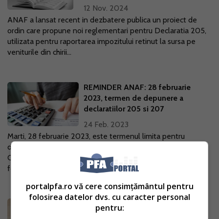
12 Nov. 2024
ANAF a lansat recent in dezbatere publica un proiect de
ordin care propune noi reglementari pentru Declaratia 205,
utilizata pentru raportarea impozitului retinut la sursa pe
veniturile din chirii...
REMINDER ANAF: 28 februarie
2023, termen de depunere a
declaratiilor 205 si 207
24 Feb. 2023
Marti, 28 februarie 2023, este termenul limita pentru
depunerea declaratiilor 205 si 207, reaminteste AJFP
Constanta. In Monitorul Oficial nr. 47 din 17 ianuarie 2023 a
fost publicat Ordinul...
portalpfa.ro vă cere consimțământul pentru
folosirea datelor dvs. cu caracter personal
Cand depunem Formularul 205?
pentru: