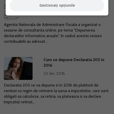
declaratiile informative anuale
Gestionați opțiunile
11 Feb. 2016
Agentia Nationala de Administrare Fiscala a organizat o
sesiune de consultanta online, pe tema "Depunerea
declaratiilor informative anuale". In cadrul acestei sesiuni
contribuabilii au adresat...
Cum se depune Declaratia 205 in
2016
25 Ian. 2016
Declaratia 205 se va depune si in 2016 de platitorii de
venituri cu regim de retinere la sursa a impozitelor, care sunt
obligati sa calculeze, sa retina, sa plateasca si sa declare
impozitul retinut...