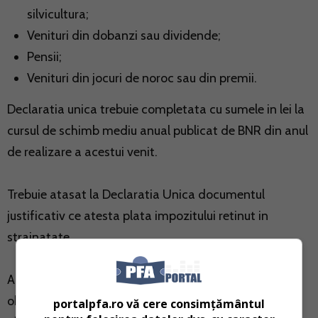
silvicultura;
Venituri din dobanzi sau dividende;
Pensii;
Venituri din jocuri de noroc sau din premii.
Declaratia unica trebuie completata cu sumele in lei la
cursul de schimb mediu anual publicat de BNR din anul
de realizare a acestui venit.
Trebuie atasat la Declaratia Unica documentul
justificativ ce atesta plata impozitului retinut in
strainatate.
Art. 71 Cod fiscal mentioneaza (4) Contribuabilii care
obtin venituri din strainatate conform alin. (1) au
portalpfa.ro vă cere consimțământul