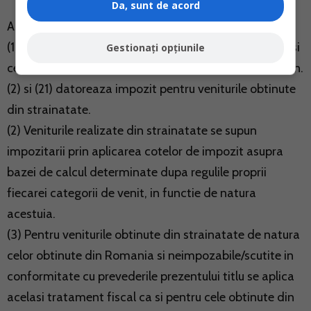
Da, sunt de acord
ART. 130 - Venituri obtinute din strainatate
(1) Persoanele fizice prevazute la art. 59 alin. (1) lit. a) si
Gestionați opțiunile
cele care indeplinesc conditiile prevazute la art. 59 alin.
(2) si (21) datoreaza impozit pentru veniturile obtinute
din strainatate.
(2) Veniturile realizate din strainatate se supun
impozitarii prin aplicarea cotelor de impozit asupra
bazei de calcul determinate dupa regulile proprii
fiecarei categorii de venit, in functie de natura
acestuia.
(3) Pentru veniturile obtinute din strainatate de natura
celor obtinute din Romania si neimpozabile/scutite in
conformitate cu prevederile prezentului titlu se aplica
acelasi tratament fiscal ca si pentru cele obtinute din