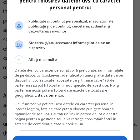
pentru folosirea datelor dvs. cu caracter
obligatia sa le declare in declaratia unica privind
personal pentru:
impozitul pe venit si contributiile sociale datorate de
persoanele fizice, pana la data de 25 mai, inclusiv a
Publicitate și conținut personalizat, măsurători ale
publicității și de conținut, cercetarea audienței și
anului urmator celui de realizare a venitului, precum si
dezvoltarea serviciilor
sa
Stocarea și/sau accesarea informațiilor de pe un
dispozitiv
efectueze calculul si plata impozitului datorat, in
cadrul aceluiasi termen, cu luarea in considerare a
Aflați mai multe
metodei de evitare a dublei impuneri, prevazuta de
Datele dvs. cu caracter personal vor fi prelucrate, iar informațiile
de pe dispozitiv (cookie-uri, identificatori unici și alte date de pe
conventia de evitare a dublei impuneri .
dispozitiv) pot fi stocate, accesate de și trimise către 198 de
parteneri sau pot fi folosite în mod specific de acest site. Noi și
partenerii noștri putem folosi date exacte de localizare
Asadar, pentru veniturile din strainatate se aplica
geografică.
Lista partenerilor.
Unii furnizori vă pot prelucra datele cu caracter personal în
acelasi tratament fiscal ca si pentru veniturile din
interes legitim, față de care puteți obiecta prin gestionarea
dividende obtinute din Romania, persoana fizica
opțiunilor de mai jos. Căutați un link în partea de jos a acestei
pagini pentru a gestiona sau a vă retrage consimțământul în
urmand sa declare aceste venituri prin declaratia unica
setările de confidențialitate și cookie-uri.
(formular 212).