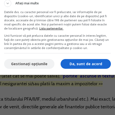
Aflați mai multe
Datele dvs. cu caracter personal vor fi prelucrate, iar informațiile de pe
rului IV al anului anterior celui in care urmeaza a se aplica
dispozitiv (cookie-uri, identificatori unici și alte date de pe dispozitiv) pot fi
stocate, accesate de și trimise către 198 de parteneri sau pot fi folosite în
mod specific de acest site. Noi și partenerii noștri putem folosi date exacte
de localizare geografică.
Lista partenerilor.
 ianuarie (desi ne putem astepta si la publicarea lor in
Unii furnizori vă pot prelucra datele cu caracter personal în interes legitim,
față de care puteți obiecta prin gestionarea opțiunilor de mai jos. Căutați un
link în partea de jos a acestei pagini pentru a gestiona sau a vă retrage
consimțământul în setările de confidențialitate și cookie-uri.
cu aplicabilitate certa si imediata, care acopera absolut
ntreprinderi individuale ori familiale: venituri, cheltuieli,
Gestionați opțiunile
Da, sunt de acord
rea Declaratiei unice si gestionarea relatiei cu organele de
e (atat cat se mai poate salva),
"portite" ascunse in textul
esigurantei si/sau platii la maxim a impozitelor >>
titularului PFA/II/IF, mediul urban/rural etc.). Mai exact, l
 de venit, directiile generale ale finantelor publice teritori