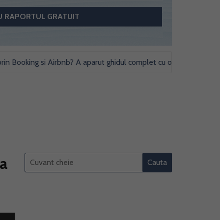
ooking si Airbnb? A aparut ghidul complet cu obligatii fiscale si stu
ea