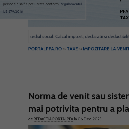
personale sa fie prelucrate conform
Regulamentul
PFA 
UE 679/2016
TAX
 pentru sediul social: Calcul impozit, declaratii si deductibilitate
PORTALPFA.RO
»
TAXE
»
IMPOZITARE LA VENI
Norma de venit sau siste
mai potrivita pentru a pl
de
REDACTIA PORTALPFA
la 06 Dec. 2023