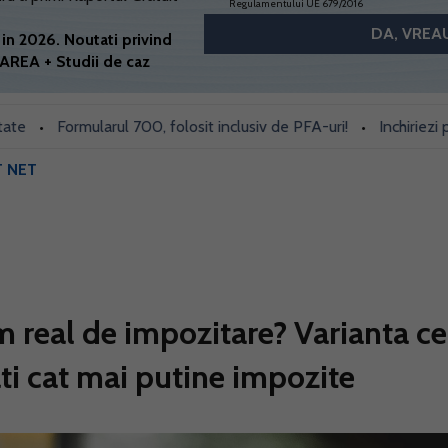
Regulamentului UE 679/2016
in 2026. Noutati privind
AREA + Studii de caz
Formularul 700, folosit inclusiv de PFA-uri!
Inchiriezi prin B
•
•
T NET
m real de impozitare? Varianta c
ati cat mai putine impozite