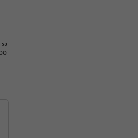
, sa
000