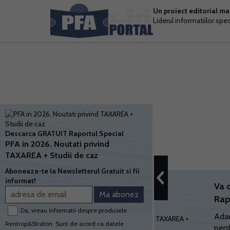
Un proiect editorial m
Liderul informatiilor spe
Descarca GRATUIT Raportul Special
PFA in 2026. Noutati privind
TAXAREA + Studii de caz
Aboneaza-te la Newsletterul Gratuit si fii
informat!
Va 
Rap
Da, vreau informatii despre produsele
Adau
Rentrop&Straton. Sunt de acord ca datele
pent