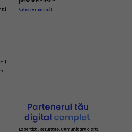
persoanele fizice!
mai
Citeste mai mult
enit
ei