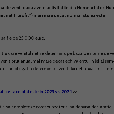
ma de venit daca avem activitatile din Nomenclator. Nu
nit net (”profit”) mai mare decat norma, atunci este
 sa fie de 25.000 euro.
pentru care venitul net se determina pe baza de norme de v
un venit brut anual mai mare decat echivalentul in lei al sum
or, au obligatia determinarii venitului net anual in sistem
al: ce taxe plateste in 2023 vs. 2024
>>
atia sa completeze corespunzator si sa depuna declaratia