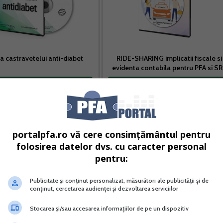
a castravetelui anti-diabet
RIDE-SHARING implicatii fiscale si
evidenta contabila pentru PFA si S
Vreau acest produs →
Vreau acest produs →
portalpfa.ro vă cere consimțământul pentru
folosirea datelor dvs. cu caracter personal
ma de venit
pentru:
nclatorul activitatilor pentru care venitul net se poate
Publicitate și conținut personalizat, măsurători ale publicității și de
conținut, cercetarea audienței și dezvoltarea serviciilor
re se aproba prin ordin al ministrului finantelor publice, 
activitatilor din economia nationala - CAEN1. Directiile
Stocarea și/sau accesarea informațiilor de pe un dispozitiv
ectiv a municipiului Bucuresti au urmatoarele obligatii: