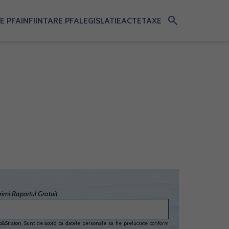
search
E PFA
INFIINTARE PFA
LEGISLATIE
ACTE
TAXE
imi Raportul Gratuit
&Straton. Sunt de acord ca datele personale sa fie prelucrate conform