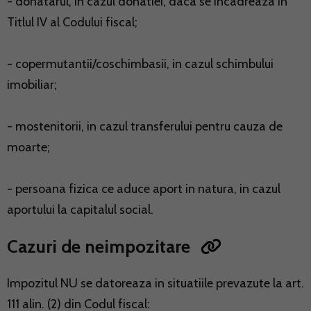
- donatarul, in cazul donatiei, daca se incadreaza in
Titlul IV al Codului fiscal;
- copermutantii/coschimbasii, in cazul schimbului
imobiliar;
- mostenitorii, in cazul transferului pentru cauza de
moarte;
- persoana fizica ce aduce aport in natura, in cazul
aportului la capitalul social.
Cazuri de neimpozitare
Impozitul NU se datoreaza in situatiile prevazute la art.
111 alin. (2) din Codul fiscal: