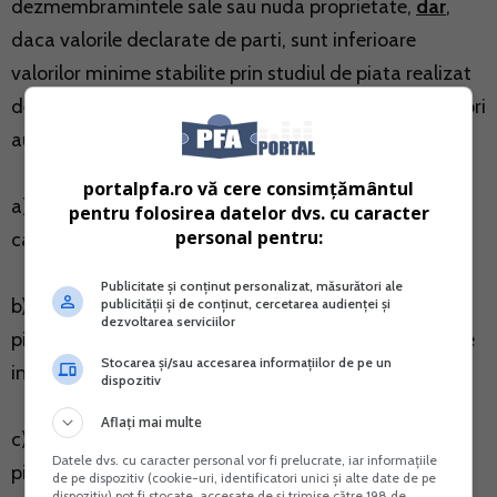
dezmembramintele sale sau nuda proprietate,
dar
,
daca valorile declarate de parti, sunt inferioare
valorilor minime stabilite prin studiul de piata realizat
de catre camerele notarilor publici cu experti evaluatori
autorizati, baza de calcul al impozitului o reprezinta:
portalpfa.ro vă cere consimțământul
a) valoarea minima stabilita prin studiul de piata in
pentru folosirea datelor dvs. cu caracter
personal pentru:
cazul transferului dreptului de proprietate;
Publicitate și conținut personalizat, măsurători ale
b) 20% din valoarea minima stabilita prin studiul de
publicității și de conținut, cercetarea audienței și
dezvoltarea serviciilor
piata, in cazul in care valoarea declarata de parti este
Stocarea și/sau accesarea informațiilor de pe un
inferioara acesteia;
dispozitiv
Aflați mai multe
c) 80% din valoarea minima stabilita prin studiul de
Datele dvs. cu caracter personal vor fi prelucrate, iar informațiile
piata, in cazul in care valoarea declarata de parti la
de pe dispozitiv (cookie-uri, identificatori unici și alte date de pe
dispozitiv) pot fi stocate, accesate de și trimise către 198 de