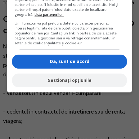
transmiterea nudei proprietati este inferioara acesteia.
parteneri sau pot fi folosite în mod specific de acest site. Noi și
partenerii noștri putem folosi date exacte de localizare
geografică.
Lista partenerilor.
Cine are calitatea de
Unii furnizori vă pot prelucra datele cu caracter personal în
contribuabil?
interes legitim, față de care puteți obiecta prin gestionarea
opțiunilor de mai jos. Căutați un link în partea de jos a acestei
pagini pentru a gestiona sau a vă retrage consimțământul în
setările de confidențialitate și cookie-uri.
Normele de aplicare (pct. 33 din H.G. nr. 1/2016)
stabilesc ca obligatia de plata a impozitului revine
Da, sunt de acord
persoanei fizice din patrimoniul careia se transfera
dreptul de proprietate, astfel:
Gestionați opțiunile
- vanzatorul in cazul vanzarii-cumpararii;
- cedentul in contractul de intretinere sau de renta
viagera;