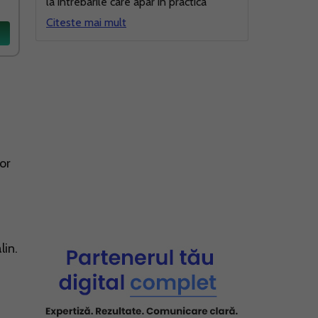
la intrebarile care apar in practica
Citeste mai mult
lor
lin.