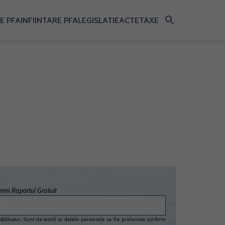
search
E PFA
INFIINTARE PFA
LEGISLATIE
ACTE
TAXE
imi Raportul Gratuit
&Straton. Sunt de acord ca datele personale sa fie prelucrate conform