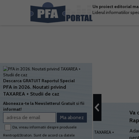
Un proiect editorial m
Liderul informatiilor spe
Descarca GRATUIT Raportul Special
PFA in 2026. Noutati privind
TAXAREA + Studii de caz
Aboneaza-te la Newsletterul Gratuit si fii
informat!
Va 
Rap
Da, vreau informatii despre produsele
Adau
Rentrop&Straton. Sunt de acord ca datele
pent