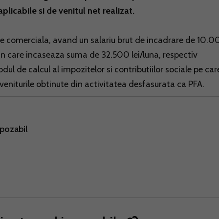
plicabile si de venitul net realizat.
te comerciala, avand un salariu brut de incadrare de 10.
rin care incaseaza suma de 32.500 lei/luna, respectiv
l de calcul al impozitelor si contributiilor sociale pe car
eniturile obtinute din activitatea desfasurata ca PFA.
mpozabil