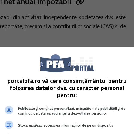
ui net anual impozabil
abil din activitati independente, societatea dvs. este
 reportate, precum si a contributiilor sociale (CAS) si de
impozabil:
neta recalculata
portalpfa.ro vă cere consimțământul pentru
folosirea datelor dvs. cu caracter personal
calculat sau pierderea neta recalculata pentru fiecare surs
pentru:
l. Acest calcul se realizeaza prin deducerea pierderilor fisc
stem real. Astfel, pierderile fiscale din anii anteriori sunt
Publicitate și conținut personalizat, măsurători ale publicității și de
conținut, cercetarea audienței și dezvoltarea serviciilor
a a bazei de impunere.
Stocarea și/sau accesarea informațiilor de pe un dispozitiv