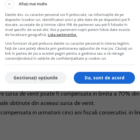
Aflați mai multe
Datele dvs. cu caracter personal vor fi prelucrate, iar informațiile de pe
 insumarea tuturor veniturilor nete anuale recalculate. Din
dispozitiv (cookie-uri, identificatori unici și alte date de pe dispozitiv) pot fi
stocate, accesate de și trimise către 198 de parteneri sau pot fi folosite în
ociale datorate:
mod specific de acest site. Noi și partenerii noștri putem folosi date exacte
de localizare geografică.
Lista partenerilor.
nata conform regulilor stabilite de art. 151 alin. (1) din Co
Unii furnizori vă pot prelucra datele cu caracter personal în interes legitim,
față de care puteți obiecta prin gestionarea opțiunilor de mai jos. Căutați un
link în partea de jos a acestei pagini pentru a gestiona sau a vă retrage
ASS), determinata potrivit art. 174 alin. (1).
consimțământul în setările de confidențialitate și cookie-uri.
e anuale
Gestionați opțiunile
Da, sunt de acord
are sursa de venit poate fi compensata in limita a 70% din
uale obtinute din aceeasi sursa de venit.
compensata in urmatorii cinci ani fiscali consecutivi, in li