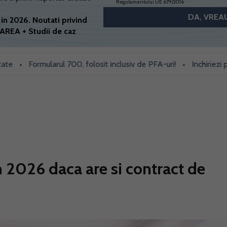
Regulamentului UE 679/2016
in 2026. Noutati privind
AREA + Studii de caz
Formularul 700, folosit inclusiv de PFA-uri!
Inchiriezi prin B
•
•
n 2026 daca are si contract de