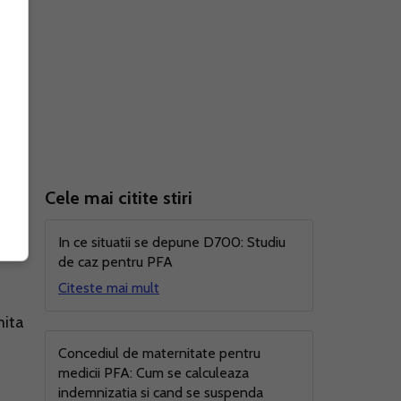
dul
Cele mai citite stiri
In ce situatii se depune D700: Studiu
de caz pentru PFA
Citeste mai mult
mita
Concediul de maternitate pentru
medicii PFA: Cum se calculeaza
indemnizatia si cand se suspenda