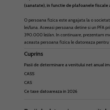
(sanatate), in functie de plafoanele fiscale a
O persoana fizica este angajata la o societa
lei/luna. Aceeasi persoana detine si un PFA p
390.000 lei/an. In continuare, prezentam modu
aceasta persoana fizica le datoreaza pentru v
Cuprins
Pasii de determinare a venitului net anual i
CASS
CAS
Ce taxe datoareaza in 2026