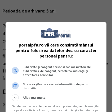
Perioada de arhivare:
5 ani.
Prevedere legala: Art. 25 din Legea contabilitatii nr.
82/1991 (republicata, actualizata): "Registrele de
contabilitate obligatorii si documentele justificative
portalpfa.ro vă cere consimțământul
care stau la baza inregistrarilor in contabilitatea
pentru folosirea datelor dvs. cu caracter
personal pentru:
financiara se pastreaza in arhiva persoanelor
prevazute la art. 1 timp de 5 ani calculati de la data de
Publicitate și conținut personalizat, măsurători ale
1 iulie a anului urmator celui incheierii exercitiului
publicității și de conținut, cercetarea audienței și
dezvoltarea serviciilor
financiar in care au fost intocmite."
Stocarea și/sau accesarea informațiilor de pe un
dispozitiv
Documente de inventariere
Aflați mai multe
Perioada de arhivare
: 5 ani.
Datele dvs. cu caracter personal vor fi prelucrate, iar informațiile
de pe dispozitiv (cookie-uri, identificatori unici și alte date de pe