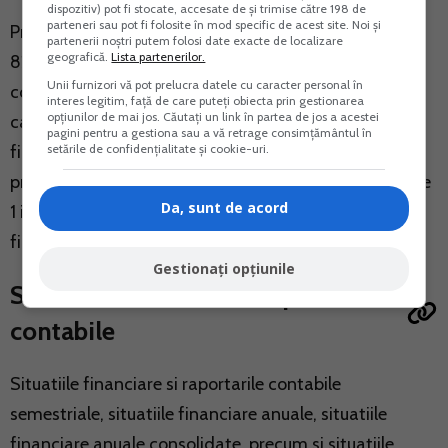
dispozitiv) pot fi stocate, accesate de și trimise către 198 de
parteneri sau pot fi folosite în mod specific de acest site. Noi și
Prevedere legala: Art. 25 din Legea contabilitatii nr.
partenerii noștri putem folosi date exacte de localizare
geografică.
Lista partenerilor.
82/1991 (republicata, actualizata): "Registrele de
Unii furnizori vă pot prelucra datele cu caracter personal în
contabilitate obligatorii si documentele justificative
interes legitim, față de care puteți obiecta prin gestionarea
opțiunilor de mai jos. Căutați un link în partea de jos a acestei
care stau la baza inregistrarilor in contabilitatea
pagini pentru a gestiona sau a vă retrage consimțământul în
setările de confidențialitate și cookie-uri.
financiara se pastreaza in arhiva persoanelor
prevazute la art. 1 timp de 5 ani calculati de la data de
Da, sunt de acord
1 iulie a anului urmator celui incheierii exercitiului
financiar in care au fost intocmite."
Gestionați opțiunile
Situatiile financiare si raportarile
contabile
Situatiile financiare si raportarile contabile
semestriale, situatiile financiare anuale, situatiile
financiare anuale consolidate, precum si situatiile