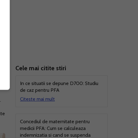
Cele mai citite stiri
In ce situatii se depune D700: Studiu
de caz pentru PFA
Citeste mai mult
.
ate
Concediul de maternitate pentru
medicii PFA: Cum se calculeaza
indemnizatia si cand se suspenda