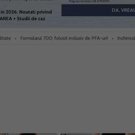
Regulamentului UE 679/2016
in 2026. Noutati privind
AREA + Studii de caz
Formularul 700, folosit inclusiv de PFA-uri!
Inchiriezi prin B
•
•