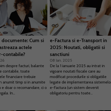
e documente: Cum si
e-Factura si e-Transport in
astreaza actele
2025: Noutati, obligatii si
r-contabile?
sanctiuni
026
08 Ian. 2025
bim despre facturi, balante
De la 1 ianuarie 2025 au intrat in
re contabile, toate
vigoare noutati fiscale care au
le financiare trebuie
modificat procedurile si obligatiile
n anumit timp si in anumite
legate de implementarea sistemelo
Nu e doar o recomandare, ci o
e-Factura (un sistem devenit
gala. In...
obligatoriu pentru toate...