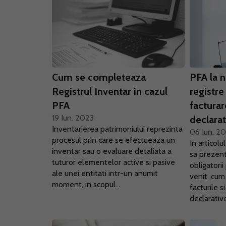
Cum se completeaza
PFA la 
Registrul Inventar in cazul
registre
PFA
facturare
19 Iun. 2023
declarat
Inventarierea patrimoniului reprezinta
06 Iun. 2
procesul prin care se efectueaza un
In articol
inventar sau o evaluare detaliata a
sa prezent
tuturor elementelor active si pasive
obligatori
ale unei entitati intr-un anumit
venit, cum
moment, in scopul...
facturile s
declarative.