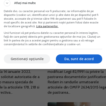
Aflați mai multe
Datele dvs. cu caracter personal vor fi prelucrate, iar informațiile de pe
dispozitiv (cookie-uri, identificatori unici și alte date de pe dispozitiv) pot fi
stocate, accesate de și trimise către 198 de parteneri sau pot fi folosite în
mod specific de acest site. Noi și partenerii noștri putem folosi date exacte
de localizare geografică.
Lista partenerilor.
Unii furnizori vă pot prelucra datele cu caracter personal în interes legitim,
față de care puteți obiecta prin gestionarea opțiunilor de mai jos. Căutați un
link în partea de jos a acestei pagini pentru a gestiona sau a vă retrage
ea electronica,
Care este termenul de
consimțământul în setările de confidențialitate și cookie-uri.
rie pentru toate
pastrare a documentelor
de la 1 ianuarie 2024
financiar-contabile?
Gestionați opțiunile
Da, sunt de acord
23
26 Iun. 2023
crisoare transmisa Comisiei
Prin Legea 36/2023 au fost aduse
a 14 ianuarie 2022,
modificari Legii 82/1991 cu privire la
solicitat autorizatia de a
pastrarea documentelor justificative
o masura speciala de
Redam in randurile urmatoarele
 la articolele 178, 218 si
articolele din OMFP 2634/2015 leg
ectiva...
de pastrarea...