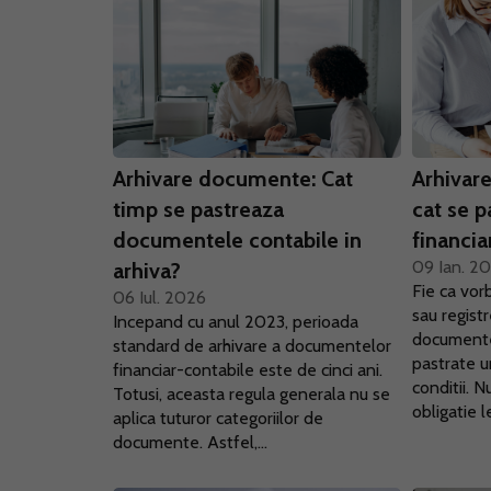
Arhivare documente: Cat
Arhivar
timp se pastreaza
cat se p
documentele contabile in
financia
09 Ian. 2
arhiva?
Fie ca vor
06 Iul. 2026
sau regist
Incepand cu anul 2023, perioada
documente
standard de arhivare a documentelor
pastrate u
financiar-contabile este de cinci ani.
conditii. 
Totusi, aceasta regula generala nu se
obligatie le
aplica tuturor categoriilor de
documente. Astfel,...