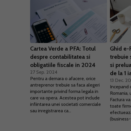
Cartea Verde a PFA: Totul
Ghid e-
despre contabilitatea si
trebuie 
obligatiile fiscale in 2024
si prelu
27 Sep. 2024
de la 1 
Pentru a demara o afacere, orice
13 Dec. 2
antreprenor trebuie sa faca alegeri
Incepand c
importante privind forma legala in
Romania, u
care va opera. Acestea pot include
Factura va
infiintarea unei societati comerciale
toate firme
sau inregistrarea ca...
efectueaza
(business-