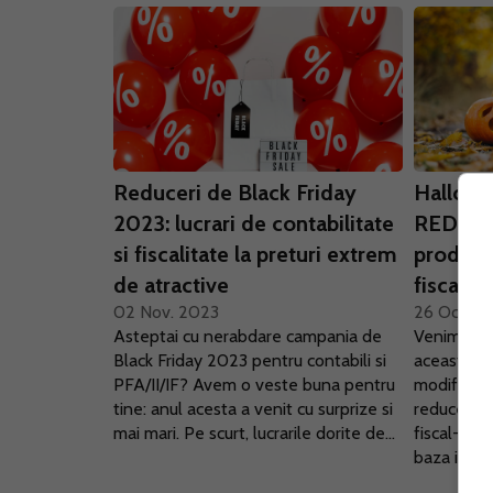
Reduceri de Black Friday
Hallowe
2023: lucrari de contabilitate
REDUCER
si fiscalitate la preturi extrem
produsel
de atractive
fiscalita
02 Nov. 2023
26 Oct. 2
Asteptai cu nerabdare campania de
Venim in s
Black Friday 2023 pentru contabili si
aceasta p
PFA/II/IF? Avem o veste buna pentru
modificari 
tine: anul acesta a venit cu surprize si
reduceri d
mai mari. Pe scurt, lucrarile dorite de...
fiscal-con
baza intot