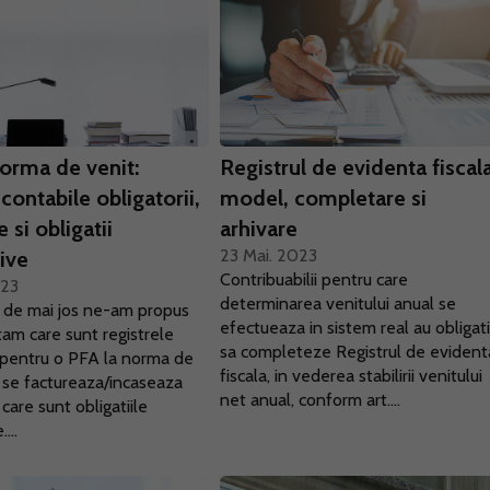
norma de venit:
Registrul de evidenta fiscala
 contabile obligatorii,
model, completare si
 si obligatii
arhivare
23 Mai. 2023
ive
Contribuabilii pentru care
023
determinarea venitului anual se
ul de mai jos ne-am propus
efectueaza in sistem real au obligat
am care sunt registrele
sa completeze Registrul de evident
i pentru o PFA la norma de
fiscala, in vederea stabilirii venitului
 se factureaza/incaseaza
net anual, conform art....
i care sunt obligatiile
...