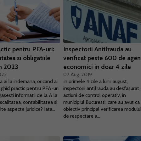
ctic pentru PFA-uri:
Inspectorii Antifrauda au
itatea si obligatiile
verificat peste 600 de agen
in 2023
economici in doar 4 zile
023
07 Aug. 2019
sa ai la indemana, oricand ai
In primele 4 zile a lunii august,
 ghid practic pentru PFA-uri
inspectorii antifrauda au desfasurat
gasesti informatii de la A la
actiuni de control operativ, in
iscalitatea, contabilitatea si
municipiul Bucuresti, care au avut ca
te aspecte juridice? Iata...
obiectiv principal verificarea modulu
de respectare a...