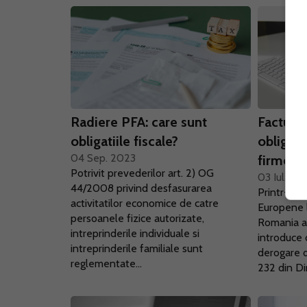
Radiere PFA: care sunt
Facturar
obligatiile fiscale?
obligato
04 Sep. 2023
firmele 
Potrivit prevederilor art. 2) OG
03 Iul. 20
44/2008 privind desfasurarea
Printr-o s
activitatilor economice de catre
Europene l
persoanele fizice autorizate,
Romania a 
intreprinderile individuale si
introduce 
intreprinderile familiale sunt
derogare de
reglementate...
232 din Dir