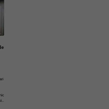
de
e
ari
nic
...