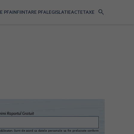
search
E PFA
INFIINTARE PFA
LEGISLATIE
ACTE
TAXE
imi Raportul Gratuit
&Straton. Sunt de acord ca datele personale sa fie prelucrate conform