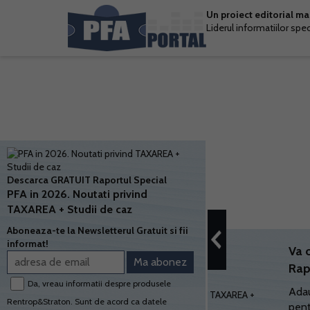
Un proiect editorial m
Liderul informatiilor spe
Descarca GRATUIT Raportul Special
PFA in 2026. Noutati privind
TAXAREA + Studii de caz
Aboneaza-te la Newsletterul Gratuit si fii
informat!
Va 
Rap
Da, vreau informatii despre produsele
Adau
Rentrop&Straton. Sunt de acord ca datele
pent