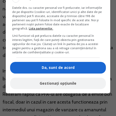
contabilitatea in limba romana si in moneda
Datele dvs. cu caracter personal vor fi prelucrate, iar informațiile
nationala, acestea se vor converti in lei, la cursul BNR
de pe dispozitiv (cookie-uri, identificatori unici și alte date de pe
valabil la data facturarii. Ulterior, la data incasarii
dispozitiv) pot fi stocate, accesate de și trimise către 198 de
parteneri sau pot fi folosite în mod specific de acest site. Noi și
acestora, se va inregistra in contabilitate o diferenta
partenerii noștri putem folosi date exacte de localizare
geografică.
Lista partenerilor.
de curs valutar (venit sau cheltuiala din diferenta de
Unii furnizori vă pot prelucra datele cu caracter personal în
curs valutar) rezultata din diferenta dintre cursul de
interes legitim, față de care puteți obiecta prin gestionarea
opțiunilor de mai jos. Căutați un link în partea de jos a acestei
schimb utilizat la data facturii si cursul de schimb de la
pagini pentru a gestiona sau a vă retrage consimțământul în
setările de confidențialitate și cookie-uri.
data incasarii.
Da, sunt de acord
Incasarea facturilor se poate face prin virament
bancar sau cu numerar/POS, daca PFA-ul are obligatia
Gestionați opțiunile
de a utiliza aparate de marcat electronice fiscale.
Reiteram faptul ca PFA-ul are obligatia de a emite bon
fiscal, doar in cazul in care acesta functioneaza prin
intermediul unui magazin de vanzare cu amanuntul