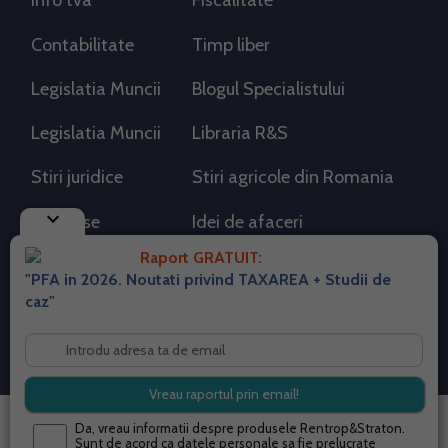
Info tva
Fiscalitate
Contabilitate
Timp liber
Legislatia Muncii
Blogul Specialistului
Legislatia Muncii
Libraria R&S
Stiri juridice
Stiri agricole din Romania
keyboard_arrow_down
AdSense
Idei de afaceri
Raport GRATUIT:
"PFA in 2026. Noutati privind TAXAREA + Studii de
RSS Flux RSS 2.0
caz"
Sitemap XML
Despre cookies
Parterneri PortalPFA
Termeni si conditii
Contact
© 2026 portalpfa.ro. Toate drepturile rezervate.
Da, vreau informatii despre produsele Rentrop&Straton.
Sunt de acord ca datele personale sa fie prelucrate