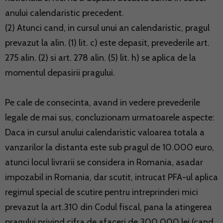
anului calendaristic precedent.
(2) Atunci cand, in cursul unui an calendaristic, pragul
prevazut la alin. (1) lit. c) este depasit, prevederile art.
275 alin. (2) si art. 278 alin. (5) lit. h) se aplica de la
momentul depasirii pragului.
Pe cale de consecinta, avand in vedere prevederile
legale de mai sus, concluzionam urmatoarele aspecte:
Daca in cursul anului calendaristic valoarea totala a
vanzarilor la distanta este sub pragul de 10.000 euro,
atunci locul livrarii se considera in Romania, asadar
impozabil in Romania, dar scutit, intrucat PFA-ul aplica
regimul special de scutire pentru intreprinderi mici
prevazut la art.310 din Codul fiscal, pana la atingerea
pragului privind cifra de afaceri de 300.000 lei (cand