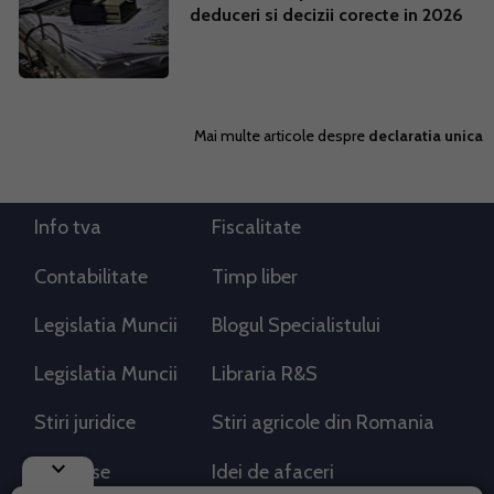
deduceri si decizii corecte in 2026
Mai multe articole despre
declaratia unica
Info tva
Fiscalitate
Contabilitate
Timp liber
Legislatia Muncii
Blogul Specialistului
Legislatia Muncii
Libraria R&S
Stiri juridice
Stiri agricole din Romania
keyboard_arrow_down
AdSense
Idei de afaceri