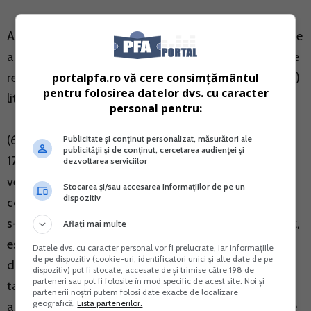
ART. 174 - Stabilirea, declararea si plata contributiei de
asigurari sociale de sanatate in cazul persoanelor care
portalpfa.ro vă cere consimțământul
realizeaza venituri din cele prevazute la art. 155 alin. (1)
pentru folosirea datelor dvs. cu caracter
lit. b)
personal pentru:
(6) In situatia in care baza de calcul prevazuta la art.
Publicitate și conținut personalizat, măsurători ale
publicității și de conținut, cercetarea audienței și
170 alin. (1), cumulata din una sau mai multe surse de
dezvoltarea serviciilor
venit din cele prevazute la art. 155 alin. (1) lit. b),
Stocarea și/sau accesarea informațiilor de pe un
dispozitiv
corespunzatoare veniturilor realizate sau pentru care
s-a aplicat retinerea la sursa in cursul anului, dupa caz,
Aflați mai multe
este mai mica decat cea corespunzatoare unei baze
Datele dvs. cu caracter personal vor fi prelucrate, iar informațiile
de pe dispozitiv (cookie-uri, identificatori unici și alte date de pe
de calcul egale cu nivelul de 6 salarii minime brute pe
dispozitiv) pot fi stocate, accesate de și trimise către 198 de
parteneri sau pot fi folosite în mod specific de acest site. Noi și
tara, persoanele fizice datoreaza contributia de
partenerii noștri putem folosi date exacte de localizare
geografică.
Lista partenerilor.
asigurari sociale de sanatate, respectiv o diferenta de