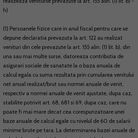
realizeaza veniturile prevazute la art. 155 alin. (1) lit. b) -
h)
(1) Persoanele fizice care in anul fiscal pentru care se
depune declaratia prevazuta la art. 122 au realizat
venituri din cele prevazute la art. 155 alin. (1) lit. b), din
una sau mai multe surse, datoreaza contributia de
asigurari sociale de sanatate la o baza anuala de
calcul egala cu suma rezultata prin cumularea venitului
net anual realizat/brut sau normei anuale de venit,
respectiv a normei anuale de venit ajustate, dupa caz,
stabilite potrivit art. 68, 681 si 69, dupa caz, care nu
poate fi mai mare decat cea corespunzatoare unei
baze anuale de calcul egale cu nivelul de 60 de salarii
minime brute pe tara. La determinarea bazei anuale de