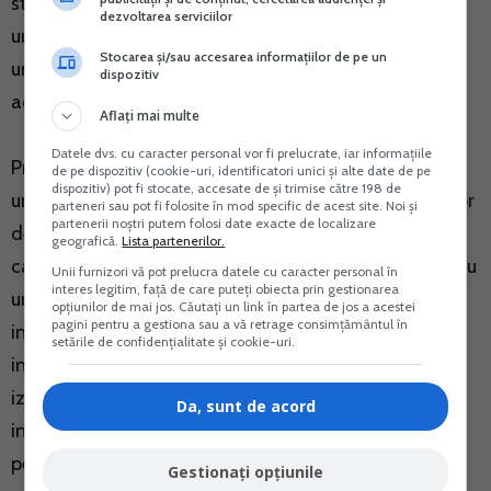
starii de sanatate a asiguratului este favorabila ca
dezvoltarea serviciilor
urmare a respectarii de catre acesta a planului de
Stocarea și/sau accesarea informațiilor de pe un
urmarire a evolutiei bolii, medicii curanti nu vor mai
dispozitiv
acorda concediu medical in continuare.
Aflați mai multe
Datele dvs. cu caracter personal vor fi prelucrate, iar informațiile
Prin exceptie, medicii curanti nu vor intocmi planul de
de pe dispozitiv (cookie-uri, identificatori unici și alte date de pe
dispozitiv) pot fi stocate, accesate de și trimise către 198 de
urmarire a evolutiei bolii in cazul eliberarii certificatelor
parteneri sau pot fi folosite în mod specific de acest site. Noi și
partenerii noștri putem folosi date exacte de localizare
de concediu medical pentru unele boli speciale (boli
geografică.
Lista partenerilor.
cardiovasculare, SIDA, neoplazii si tuberculoza), pentru
Unii furnizori vă pot prelucra datele cu caracter personal în
interes legitim, față de care puteți obiecta prin gestionarea
urgentele medico-chirurgicale, pentru bolile
opțiunilor de mai jos. Căutați un link în partea de jos a acestei
pagini pentru a gestiona sau a vă retrage consimțământul în
infectocontagioase din grupa A si pentru bolile
setările de confidențialitate și cookie-uri.
infectocontagioase pentru care se impune masura
izolarii, precum si in situatia in care asiguratul este
Da, sunt de acord
internat in spital. De asemenea, concediile medicale
pentru maternitate, pentru ingrijirea copilului bolnav,
Gestionați opțiunile