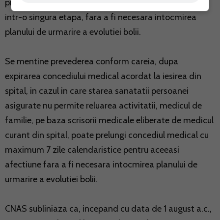
precum si in cazul riscului maternal, pot fi acordate
intr-o singura etapa, fara a fi necesara intocmirea
planului de urmarire a evolutiei bolii.
Se mentine prevederea conform careia, dupa
expirarea concediului medical acordat la iesirea din
spital, in cazul in care starea sanatatii persoanei
asigurate nu permite reluarea activitatii, medicul de
familie, pe baza scrisorii medicale eliberate de medicul
curant din spital, poate prelungi concediul medical cu
maximum 7 zile calendaristice pentru aceeasi
afectiune fara a fi necesara intocmirea planului de
urmarire a evolutiei bolii.
CNAS subliniaza ca, incepand cu data de 1 august a.c.,