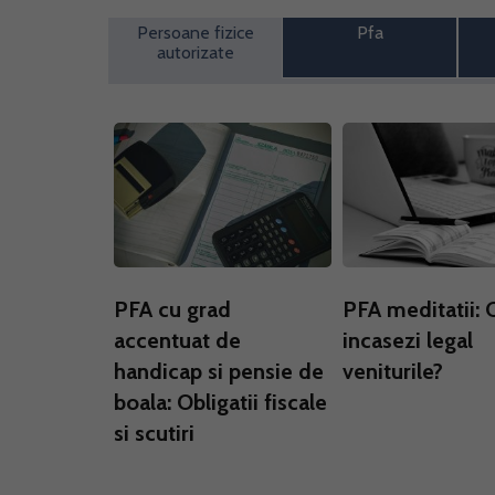
Persoane fizice
Pfa
autorizate
PFA cu grad
PFA meditatii:
accentuat de
incasezi legal
handicap si pensie de
veniturile?
boala: Obligatii fiscale
si scutiri