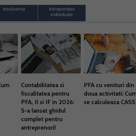
Insolventa
Intreprinderi
individuale
 Cum
Contabilitatea si
PFA cu venituri din
fiscalitatea pentru
doua activitati: Cu
PFA, II si IF in 2026:
se calculeaza CASS
S-a lansat ghidul
complet pentru
antreprenori!