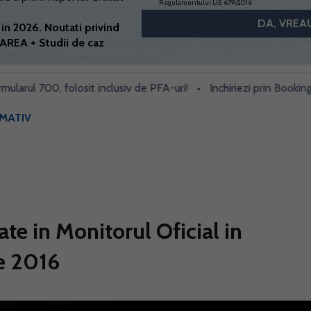
Regulamentului UE 679/2016
in 2026. Noutati privind
AREA + Studii de caz
 700, folosit inclusiv de PFA-uri!
Inchiriezi prin Booking si Air
•
RMATIV
ate in Monitorul Oficial in
e 2016