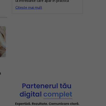
la intrebarile care apar in practica
Citeste mai mult
m