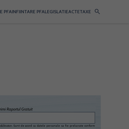
search
E PFA
INFIINTARE PFA
LEGISLATIE
ACTE
TAXE
imi Raportul Gratuit
&Straton. Sunt de acord ca datele personale sa fie prelucrate conform