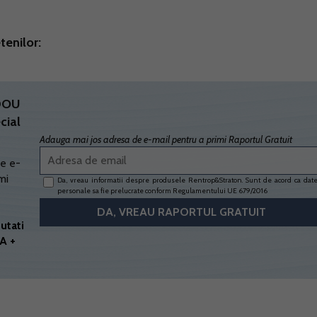
tenilor:
ADOU
cial
Adauga mai jos adresa de e-mail pentru a primi Raportul Gratuit
e e-
mi
Da, vreau informatii despre produsele Rentrop&Straton. Sunt de acord ca dat
personale sa fie prelucrate conform
Regulamentului UE 679/2016
utati
A +