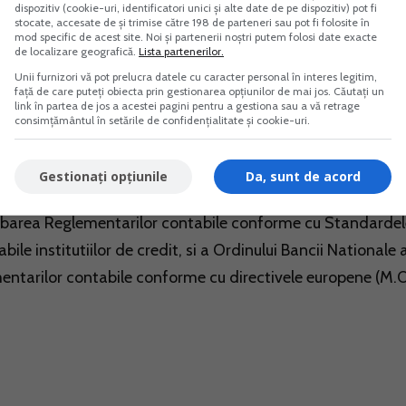
Practicienilor in Insolventa din Romania nr.2/2016 pentru
dispozitiv (cookie-uri, identificatori unici și alte date de pe dispozitiv) pot fi
stocate, accesate de și trimise către 198 de parteneri sau pot fi folosite în
 organizarea si exercitarea profesiei de practician in
mod specific de acest site. Noi și partenerii noștri putem folosi date exacte
de localizare geografică.
Lista partenerilor.
i Uniunii Nationale a Practicienilor in Insolventa din
Unii furnizori vă pot prelucra datele cu caracter personal în interes legitim,
ui privind organizarea si exercitarea profesiei de practi
față de care puteți obiecta prin gestionarea opțiunilor de mai jos. Căutați un
link în partea de jos a acestei pagini pentru a gestiona sau a vă retrage
 si disciplina ale Uniunii Nationale a Practicienilor in
consimțământul în setările de confidențialitate și cookie-uri.
 octombrie 2016);
Gestionați opțiunile
Da, sunt de acord
2016 privind modificarea si completarea Ordinului Bancii
obarea Reglementarilor contabile conforme cu Standardel
ile institutiilor de credit, si a Ordinului Bancii Nationale 
ntarilor contabile conforme cu directivele europene (M.O