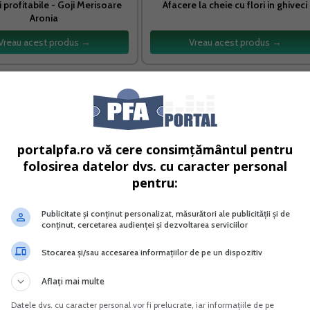
i profitabile - Goji Merisoare
Afacere la cheie cu flori in ghiveci
Aronia
Vreau acest produs →
Vreau acest produs →
de catre de catre PFA-uri, intreprinderile individuale si
DUMITRESCU]
portalpfa.ro vă cere consimțământul pentru
folosirea datelor dvs. cu caracter personal
activitatilor economice de catre PFA-uri [EXPLICATII ANAF]
pentru:
Publicitate și conținut personalizat, măsurători ale publicității și de
conținut, cercetarea audienței și dezvoltarea serviciilor
odificarea si completarea unor acte normative din domeni
rea ocuparii fortei de munca si al securitatii si sanatatii in
Stocarea și/sau accesarea informațiilor de pe un dispozitiv
Aflați mai multe
Datele dvs. cu caracter personal vor fi prelucrate, iar informațiile de pe