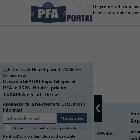
Un proiect editorial m
Liderul informatiilor spe
Descarca GRATUIT Raportul Special
PFA in 2026. Noutati privind
TAXAREA + Studii de caz
Aboneaza-te la Newsletterul Gratuit si fii
informat!
Va 
Rap
Da, vreau informatii despre produsele
Adau
Rentrop&Straton. Sunt de acord ca datele
pent