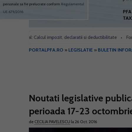
personale sa fie prelucrate conform
Regulamentul
PFA 
UE 679/2016
TAX
l social: Calcul impozit, declaratii si deductibilitate
Formularul
•
PORTALPFA.RO
»
LEGISLATIE
»
BULETIN INFO
Noutati legislative public
perioada 17-23 octombri
de
CECILIA PAVELESCU
la 26 Oct. 2016